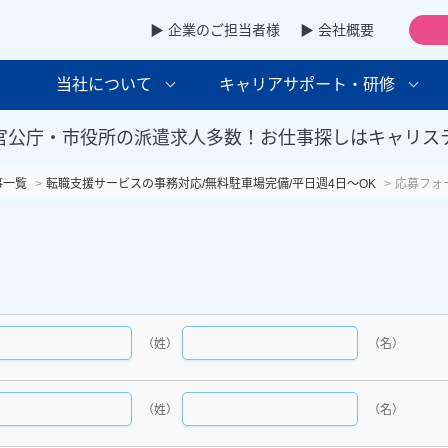
▶ 企業のご担当者様
▶ 会社概要
当社について
キャリアサポート・研修
官公庁・市役所の派遣求人多数！お仕事探しはキャリス
事一覧
転職支援サービスの事務対応/無料駐車場完備/平日週4日～OK
応募フォ
（姓）
（名）
（姓）
（名）