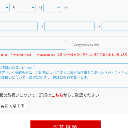
年
月
日
-
-
（xxx@xxxx.xx.xx）
報の取扱いについて、詳細は
こちら
からご確認ください
内容に同意する