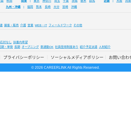
青森
秋田
関東
東京
神奈川
埼玉
千葉
茨城
栃木
群馬
近畿
大阪
兵庫
九州・沖縄
福岡
熊本
長崎
大分
宮崎
沖縄
連
接客・販売
介護
営業
WEB・IT
フィールドワーク
その他
応対なし
扶養内希望
短期・単発
長期
オープニング
車通勤OK
社員登用制度あり
紹介予定派遣
人材紹介
プライバシーポリシー
ソーシャルメディアポリシー
お問い合わ
© 2026 CAREERLINK All Rights Reserved.