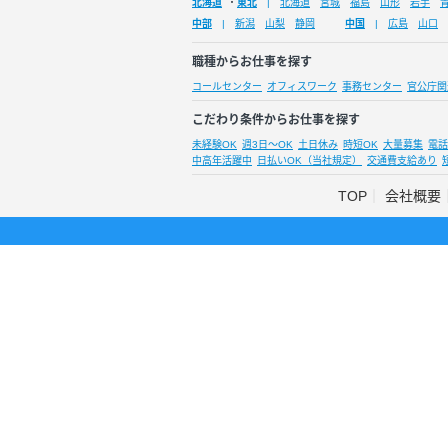
北海道
・
東北
北海道
宮城
福島
山形
岩手
中部
新潟
山梨
静岡
中国
広島
山口
職種からお仕事を探す
コールセンター
オフィスワーク
事務センター
官公庁関
こだわり条件からお仕事を探す
未経験OK
週3日～OK
土日休み
時短OK
大量募集
電話
中高年活躍中
日払いOK（当社規定）
交通費支給あり
TOP
会社概要