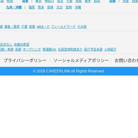
青森
秋田
関東
東京
神奈川
埼玉
千葉
茨城
栃木
群馬
近畿
大阪
兵庫
九州・沖縄
福岡
熊本
長崎
大分
宮崎
沖縄
連
接客・販売
介護
営業
WEB・IT
フィールドワーク
その他
応対なし
扶養内希望
短期・単発
長期
オープニング
車通勤OK
社員登用制度あり
紹介予定派遣
人材紹介
プライバシーポリシー
ソーシャルメディアポリシー
お問い合わ
© 2026 CAREERLINK All Rights Reserved.