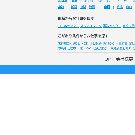
北海道
・
東北
北海道
宮城
福島
山形
岩手
中部
新潟
山梨
静岡
中国
広島
山口
職種からお仕事を探す
コールセンター
オフィスワーク
事務センター
官公庁関
こだわり条件からお仕事を探す
未経験OK
週3日～OK
土日休み
時短OK
大量募集
電話
中高年活躍中
日払いOK（当社規定）
交通費支給あり
TOP
会社概要