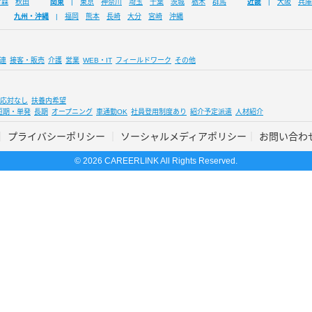
青森
秋田
関東
東京
神奈川
埼玉
千葉
茨城
栃木
群馬
近畿
大阪
兵庫
九州・沖縄
福岡
熊本
長崎
大分
宮崎
沖縄
連
接客・販売
介護
営業
WEB・IT
フィールドワーク
その他
応対なし
扶養内希望
短期・単発
長期
オープニング
車通勤OK
社員登用制度あり
紹介予定派遣
人材紹介
プライバシーポリシー
ソーシャルメディアポリシー
お問い合わ
© 2026 CAREERLINK All Rights Reserved.