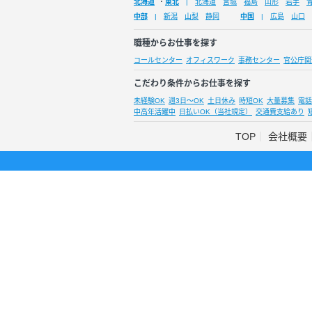
北海道
・
東北
北海道
宮城
福島
山形
岩手
中部
新潟
山梨
静岡
中国
広島
山口
職種からお仕事を探す
コールセンター
オフィスワーク
事務センター
官公庁関
こだわり条件からお仕事を探す
未経験OK
週3日～OK
土日休み
時短OK
大量募集
電話
中高年活躍中
日払いOK（当社規定）
交通費支給あり
TOP
会社概要