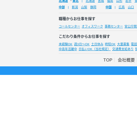
北海道
・
東北
北海道
宮城
福島
山形
岩手
中部
新潟
山梨
静岡
中国
広島
山口
職種からお仕事を探す
コールセンター
オフィスワーク
事務センター
官公庁関
こだわり条件からお仕事を探す
未経験OK
週3日～OK
土日休み
時短OK
大量募集
電話
中高年活躍中
日払いOK（当社規定）
交通費支給あり
TOP
会社概要