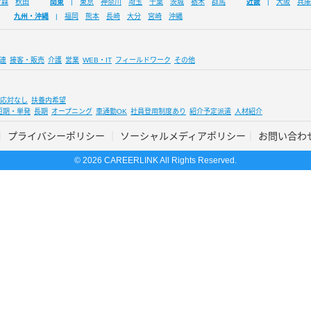
青森
秋田
関東
東京
神奈川
埼玉
千葉
茨城
栃木
群馬
近畿
大阪
兵庫
九州・沖縄
福岡
熊本
長崎
大分
宮崎
沖縄
連
接客・販売
介護
営業
WEB・IT
フィールドワーク
その他
応対なし
扶養内希望
短期・単発
長期
オープニング
車通勤OK
社員登用制度あり
紹介予定派遣
人材紹介
プライバシーポリシー
ソーシャルメディアポリシー
お問い合わ
© 2026 CAREERLINK All Rights Reserved.