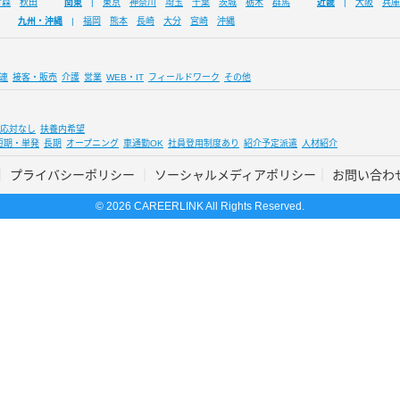
青森
秋田
関東
東京
神奈川
埼玉
千葉
茨城
栃木
群馬
近畿
大阪
兵庫
九州・沖縄
福岡
熊本
長崎
大分
宮崎
沖縄
連
接客・販売
介護
営業
WEB・IT
フィールドワーク
その他
応対なし
扶養内希望
短期・単発
長期
オープニング
車通勤OK
社員登用制度あり
紹介予定派遣
人材紹介
プライバシーポリシー
ソーシャルメディアポリシー
お問い合わ
© 2026 CAREERLINK All Rights Reserved.