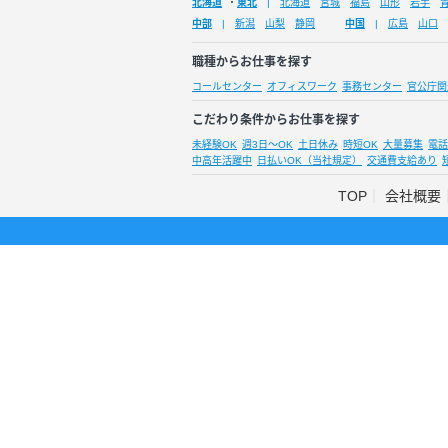
北海道
・
東北
北海道
宮城
福島
山形
岩手
中部
新潟
山梨
静岡
中国
広島
山口
職種からお仕事を探す
コールセンター
オフィスワーク
事務センター
官公庁関
こだわり条件からお仕事を探す
未経験OK
週3日～OK
土日休み
時短OK
大量募集
電話
中高年活躍中
日払いOK（当社規定）
交通費支給あり
TOP
会社概要