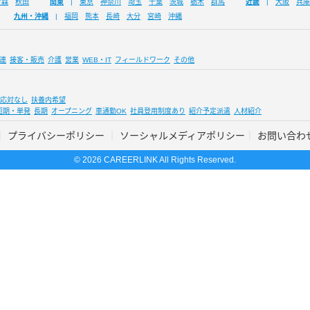
青森
秋田
関東
東京
神奈川
埼玉
千葉
茨城
栃木
群馬
近畿
大阪
兵庫
九州・沖縄
福岡
熊本
長崎
大分
宮崎
沖縄
連
接客・販売
介護
営業
WEB・IT
フィールドワーク
その他
応対なし
扶養内希望
短期・単発
長期
オープニング
車通勤OK
社員登用制度あり
紹介予定派遣
人材紹介
プライバシーポリシー
ソーシャルメディアポリシー
お問い合わ
© 2026 CAREERLINK All Rights Reserved.