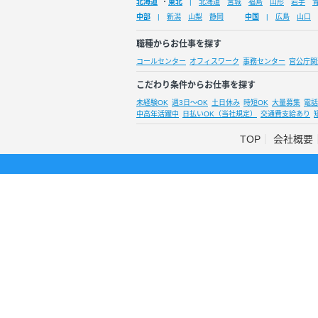
北海道
・
東北
北海道
宮城
福島
山形
岩手
中部
新潟
山梨
静岡
中国
広島
山口
職種からお仕事を探す
コールセンター
オフィスワーク
事務センター
官公庁関
こだわり条件からお仕事を探す
未経験OK
週3日～OK
土日休み
時短OK
大量募集
電話
中高年活躍中
日払いOK（当社規定）
交通費支給あり
TOP
会社概要