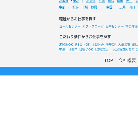
北海道
・
東北
北海道
宮城
福島
山形
岩手
中部
新潟
山梨
静岡
中国
広島
山口
職種からお仕事を探す
コールセンター
オフィスワーク
事務センター
官公庁関
こだわり条件からお仕事を探す
未経験OK
週3日～OK
土日休み
時短OK
大量募集
電話
中高年活躍中
日払いOK（当社規定）
交通費支給あり
TOP
会社概要