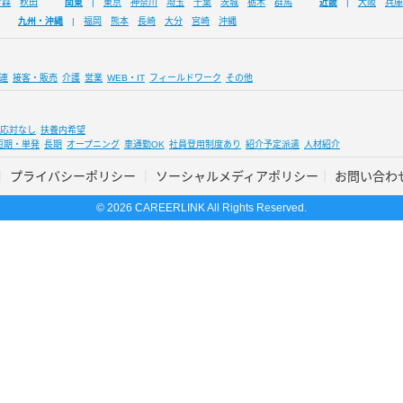
青森
秋田
関東
東京
神奈川
埼玉
千葉
茨城
栃木
群馬
近畿
大阪
兵庫
九州・沖縄
福岡
熊本
長崎
大分
宮崎
沖縄
連
接客・販売
介護
営業
WEB・IT
フィールドワーク
その他
応対なし
扶養内希望
短期・単発
長期
オープニング
車通勤OK
社員登用制度あり
紹介予定派遣
人材紹介
プライバシーポリシー
ソーシャルメディアポリシー
お問い合わ
© 2026 CAREERLINK All Rights Reserved.