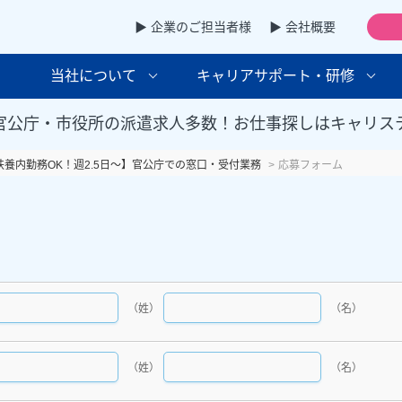
▶ 企業のご担当者様
▶ 会社概要
当社について
キャリアサポート・研修
官公庁・市役所の派遣求人多数！お仕事探しはキャリス
扶養内勤務OK！週2.5日～】官公庁での窓口・受付業務
応募フォーム
（姓）
（名）
（姓）
（名）