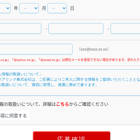
年
月
日
-
-
（xxx@xxxx.xx.xx）
報の取扱いについて、詳細は
こちら
からご確認ください
内容に同意する