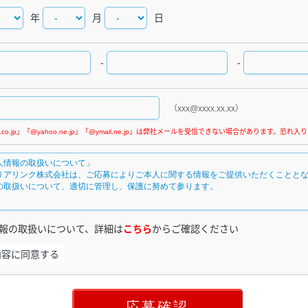
年
月
日
-
-
（xxx@xxxx.xx.xx）
報の取扱いについて、詳細は
こちら
からご確認ください
内容に同意する