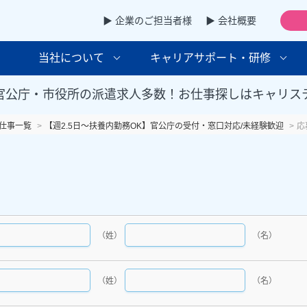
▶ 企業のご担当者様
▶ 会社概要
当社について
キャリアサポート・研修
官公庁・市役所の派遣求人多数！お仕事探しはキャリス
仕事一覧
【週2.5日～扶養内勤務OK】官公庁の受付・窓口対応/未経験歓迎
応
（姓）
（名）
（姓）
（名）