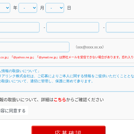
年
月
日
-
-
（xxx@xxxx.xx.xx）
報の取扱いについて、詳細は
こちら
からご確認ください
内容に同意する