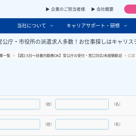
▶ 企業のご担当者様
▶ 会社概要
当社について
キャリアサポート・研修
官公庁・市役所の派遣求人多数！お仕事探しはキャリス
事一覧
【週2.5日～扶養内勤務OK】官公庁の受付・窓口対応/未経験歓迎
応募
（姓）
（名）
（姓）
（名）