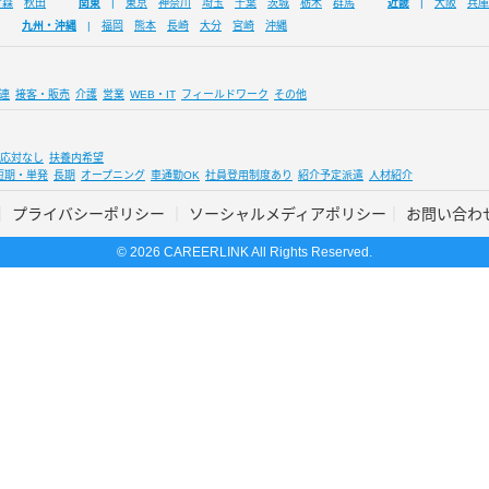
青森
秋田
関東
東京
神奈川
埼玉
千葉
茨城
栃木
群馬
近畿
大阪
兵庫
九州・沖縄
福岡
熊本
長崎
大分
宮崎
沖縄
連
接客・販売
介護
営業
WEB・IT
フィールドワーク
その他
応対なし
扶養内希望
短期・単発
長期
オープニング
車通勤OK
社員登用制度あり
紹介予定派遣
人材紹介
プライバシーポリシー
ソーシャルメディアポリシー
お問い合わ
© 2026 CAREERLINK All Rights Reserved.