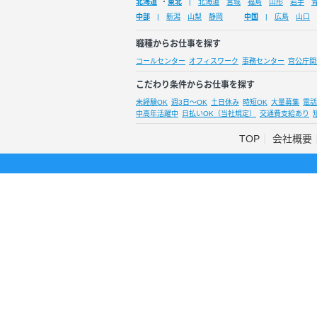
北海道
・
東北
北海道
宮城
福島
山形
岩手
中部
新潟
山梨
静岡
中国
広島
山口
職種からお仕事を探す
コールセンター
オフィスワーク
事務センター
官公庁関
こだわり条件からお仕事を探す
未経験OK
週3日～OK
土日休み
時短OK
大量募集
電話
中高年活躍中
日払いOK（当社規定）
交通費支給あり
TOP
会社概要