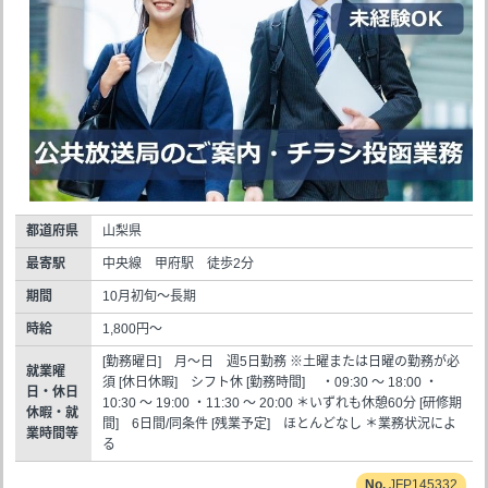
都道府県
山梨県
最寄駅
中央線 甲府駅 徒歩2分
期間
10月初旬～長期
時給
1,800円～
[勤務曜日] 月～日 週5日勤務 ※土曜または日曜の勤務が必
就業曜
須 [休日休暇] シフト休 [勤務時間] ・09:30 ～ 18:00 ・
日・休日
10:30 ～ 19:00 ・11:30 ～ 20:00 ＊いずれも休憩60分 [研修期
休暇・就
間] 6日間/同条件 [残業予定] ほとんどなし ＊業務状況によ
業時間等
る
JFP145332