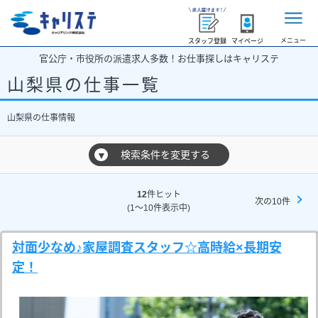
メニュー
スタッフ登録
マイページ
官公庁・市役所の派遣求人多数！お仕事探しはキャリステ
山梨県の仕事一覧
山梨県の仕事情報
検索条件を変更する
▼
12
件ヒット
次の10件
(1～10件表示中)
対面少なめ♪家屋調査スタッフ☆高時給×長期安
定！