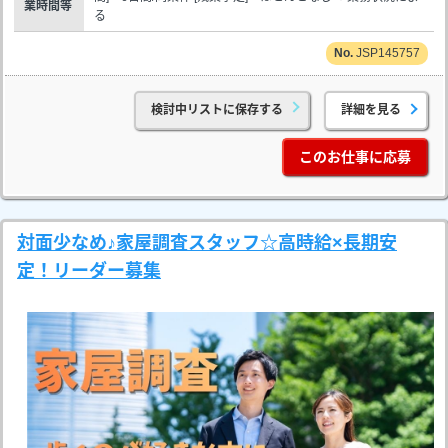
業時間等
る
JSP145757
検討中リストに保存する
詳細を見る
このお仕事に応募
対面少なめ♪家屋調査スタッフ☆高時給×長期安
定！リーダー募集