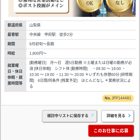
都道府県
山梨県
最寄駅
中央線 甲府駅 徒歩2分
期間
9月初旬～長期
時給
1,800円～
[勤務曜日] 月～日 週5日勤務 ※土曜または日曜の勤務が必
就業曜
須 [休日休暇] シフト休 [勤務時間] ・09:30 ～ 18:00 ・
日・休日
10:30 ～ 19:00 ・11:30 ～ 20:00 ＊いずれも休憩60分 [研修期
休暇・就
間] 6日間/同条件 [残業予定] ほとんどなし ＊業務状況によ
業時間等
る
JFP144481
検討中リストに保存する
詳細を見る
このお仕事に応募