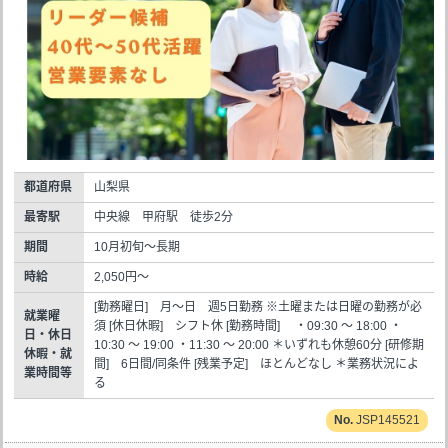
都道府県
山梨県
最寄駅
中央線 甲府駅 徒歩2分
期間
10月初旬～長期
時給
2,050円～
[勤務曜日] 月～日 週5日勤務 ※土曜または日曜の勤務が必
就業曜
須 [休日休暇] シフト休 [勤務時間] ・09:30 ～ 18:00 ・
日・休日
10:30 ～ 19:00 ・11:30 ～ 20:00 ＊いずれも休憩60分 [研修期
休暇・就
間] 6日間/同条件 [残業予定] ほとんどなし ＊業務状況によ
業時間等
る
JSP145521