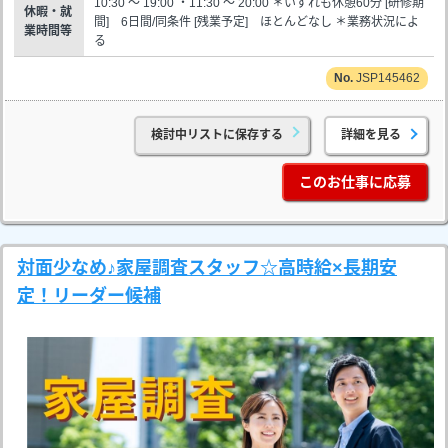
10:30 ～ 19:00 ・11:30 ～ 20:00 ＊いずれも休憩60分 [研修期
休暇・就
間] 6日間/同条件 [残業予定] ほとんどなし ＊業務状況によ
業時間等
る
JSP145462
検討中リストに保存する
詳細を見る
このお仕事に応募
対面少なめ♪家屋調査スタッフ☆高時給×長期安
定！リーダー候補