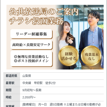
都道府県
山梨県
最寄駅
中央線 甲府駅 徒歩2分
期間
9月初旬～長期
時給
2,050円～
[勤務曜日] 月～日 週5日勤務 ※土曜または日曜の勤務が必
就業曜