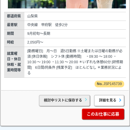
都道府県
山梨県
最寄駅
中央線 甲府駅 徒歩2分
期間
9月初旬～長期
時給
2,050円～
[勤務曜日] 月～日 週5日勤務 ※土曜または日曜の勤務が必
就業曜
須 [休日休暇] シフト休 [勤務時間] ・09:30 ～ 18:00 ・
日・休日
10:30 ～ 19:00 ・11:30 ～ 20:00 ＊いずれも休憩60分 [研修期
休暇・就
間] 6日間/同条件 [残業予定] ほとんどなし ＊業務状況によ
業時間等
る
JSP145739
検討中リストに保存する
詳細を見る
このお仕事に応募