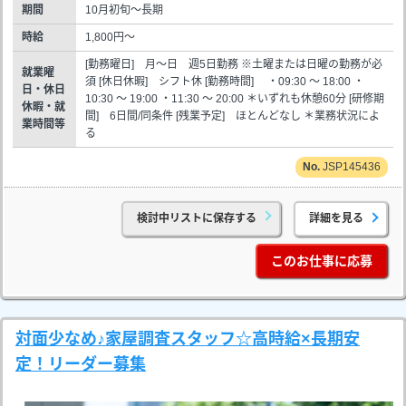
期間
10月初旬～長期
時給
1,800円～
[勤務曜日] 月～日 週5日勤務 ※土曜または日曜の勤務が必
就業曜
須 [休日休暇] シフト休 [勤務時間] ・09:30 ～ 18:00 ・
日・休日
10:30 ～ 19:00 ・11:30 ～ 20:00 ＊いずれも休憩60分 [研修期
休暇・就
間] 6日間/同条件 [残業予定] ほとんどなし ＊業務状況によ
業時間等
る
JSP145436
検討中リストに保存する
詳細を見る
このお仕事に応募
対面少なめ♪家屋調査スタッフ☆高時給×長期安
定！リーダー募集