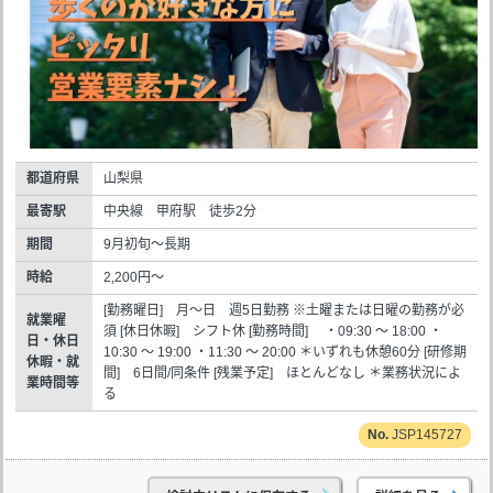
都道府県
山梨県
最寄駅
中央線 甲府駅 徒歩2分
期間
9月初旬～長期
時給
2,200円～
[勤務曜日] 月～日 週5日勤務 ※土曜または日曜の勤務が必
就業曜
須 [休日休暇] シフト休 [勤務時間] ・09:30 ～ 18:00 ・
日・休日
10:30 ～ 19:00 ・11:30 ～ 20:00 ＊いずれも休憩60分 [研修期
休暇・就
間] 6日間/同条件 [残業予定] ほとんどなし ＊業務状況によ
業時間等
る
JSP145727