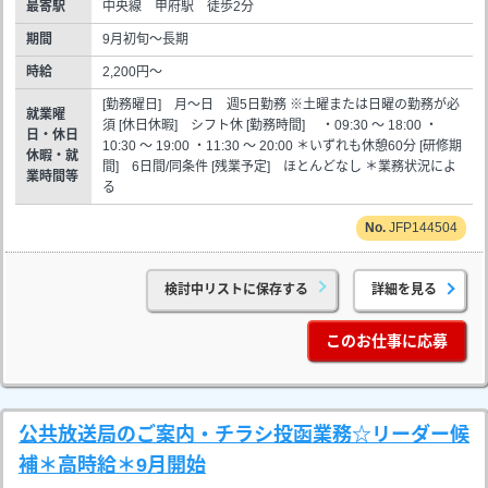
最寄駅
中央線 甲府駅 徒歩2分
期間
9月初旬～長期
時給
2,200円～
[勤務曜日] 月～日 週5日勤務 ※土曜または日曜の勤務が必
就業曜
須 [休日休暇] シフト休 [勤務時間] ・09:30 ～ 18:00 ・
日・休日
10:30 ～ 19:00 ・11:30 ～ 20:00 ＊いずれも休憩60分 [研修期
休暇・就
間] 6日間/同条件 [残業予定] ほとんどなし ＊業務状況によ
業時間等
る
JFP144504
検討中リストに保存する
詳細を見る
このお仕事に応募
公共放送局のご案内・チラシ投函業務☆リーダー候
補＊高時給＊9月開始