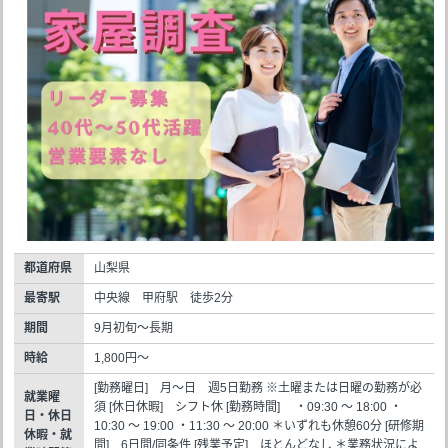
都道府県
山梨県
最寄駅
中央線 甲府駅 徒歩2分
期間
9月初旬～長期
時給
1,800円～
[勤務曜日] 月～日 週5日勤務 ※土曜または日曜の勤務が必
就業曜
須 [休日休暇] シフト休 [勤務時間] ・09:30 ～ 18:00 ・
日・休日
10:30 ～ 19:00 ・11:30 ～ 20:00 ＊いずれも休憩60分 [研修期
休暇・就
間] 6日間/同条件 [残業予定] ほとんどなし ＊業務状況によ