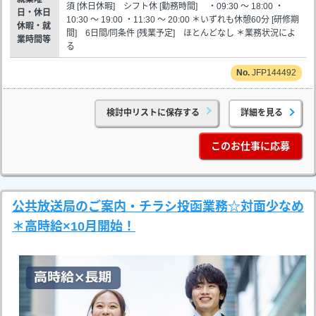
須 [休日休暇] シフト休 [勤務時間] ・09:30 ～ 18:00 ・
日・休日
10:30 ～ 19:00 ・11:30 ～ 20:00 ＊いずれも休憩60分 [研修期
休暇・就
間] 6日間/同条件 [残業予定] ほとんどなし ＊業務状況によ
業時間等
る
JFP144492
検討中リストに保存する
詳細を見る
このお仕事に応募
公共放送局のご案内・チラシ投函業務☆対面少なめ
＊高時給×10月開始！