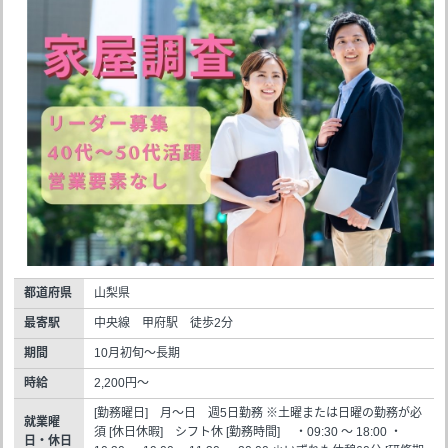
都道府県
山梨県
最寄駅
中央線 甲府駅 徒歩2分
期間
10月初旬～長期
時給
2,200円～
[勤務曜日] 月～日 週5日勤務 ※土曜または日曜の勤務が必
就業曜
須 [休日休暇] シフト休 [勤務時間] ・09:30 ～ 18:00 ・
日・休日