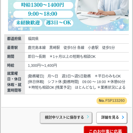
都道府県
福岡県
最寄駅
鹿児島本線 黒崎駅 徒歩5分 各線 小倉駅 徒歩5分
期間
即日～長期 ＊1ヶ月以上の短期も相談OK
時給
1,300円～1,400円
就業曜
[勤務曜日] 月～日 週3日～週5日勤務 ＊平日のみもOK
日・休日
[休日休暇] シフト休 [勤務時間] 09:00 ～ 18:00 ＊休憩60分
休暇・就
＊時短も相談OK [残業予定] ほとんどなし ＊業務状況による
業時間等
FSP133260
検討中リストに保存する
詳細を見る
このお仕事に応募