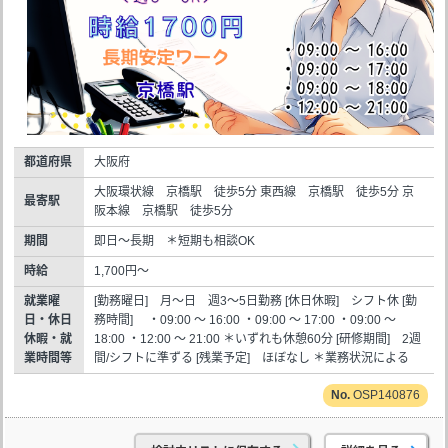
都道府県
大阪府
大阪環状線 京橋駅 徒歩5分 東西線 京橋駅 徒歩5分 京
最寄駅
阪本線 京橋駅 徒歩5分
期間
即日～長期 ＊短期も相談OK
時給
1,700円～
就業曜
[勤務曜日] 月～日 週3～5日勤務 [休日休暇] シフト休 [勤
日・休日
務時間] ・09:00 ～ 16:00 ・09:00 ～ 17:00 ・09:00 ～
休暇・就
18:00 ・12:00 ～ 21:00 ＊いずれも休憩60分 [研修期間] 2週
業時間等
間/シフトに準ずる [残業予定] ほぼなし ＊業務状況による
OSP140876