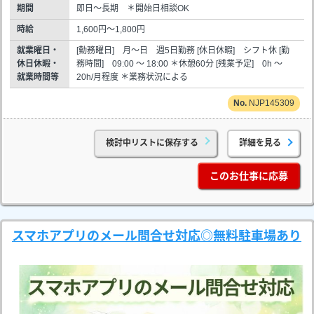
期間
即日～長期 ＊開始日相談OK
時給
1,600円～1,800円
就業曜日・
[勤務曜日] 月～日 週5日勤務 [休日休暇] シフト休 [勤
休日休暇・
務時間] 09:00 ～ 18:00 ＊休憩60分 [残業予定] 0h ～
就業時間等
20h/月程度 ＊業務状況による
NJP145309
検討中リストに保存する
詳細を見る
このお仕事に応募
スマホアプリのメール問合せ対応◎無料駐車場あり