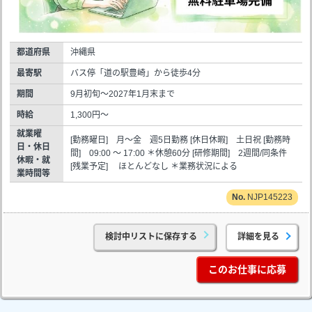
都道府県
沖縄県
最寄駅
バス停「道の駅豊崎」から徒歩4分
期間
9月初旬～2027年1月末まで
時給
1,300円～
就業曜
[勤務曜日] 月～金 週5日勤務 [休日休暇] 土日祝 [勤務時
日・休日
間] 09:00 ～ 17:00 ＊休憩60分 [研修期間] 2週間/同条件
休暇・就
[残業予定] ほとんどなし ＊業務状況による
業時間等
NJP145223
検討中リストに保存する
詳細を見る
このお仕事に応募