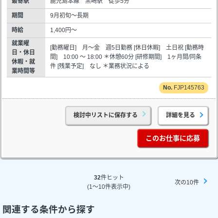
最寄駅
鹿児島本線 黒崎駅 徒歩5分
期間
9月初旬～長期
時給
1,400円～
就業曜
[勤務曜日] 月～金 週5日勤務 [休日休暇] 土日祝 [勤務時
日・休日
間] 10:00 ～ 18:00 ＊休憩60分 [研修期間] 1ヶ月間/同条
休暇・就
件 [残業予定] なし ＊業務状況による
業時間等
FJP145763
検討中リストに保存する
詳細を見る
このお仕事に応募
32
件ヒット
次の10件
(1～10件表示中)
関連する条件から探す