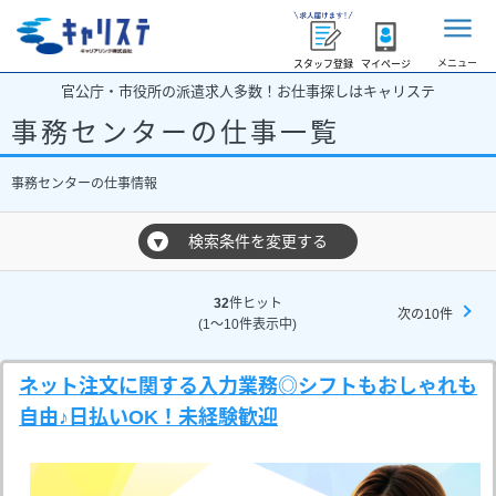
メニュー
スタッフ登録
マイページ
官公庁・市役所の派遣求人多数！お仕事探しはキャリステ
事務センターの仕事一覧
事務センターの仕事情報
検索条件を変更する
▼
32
件ヒット
次の10件
(1～10件表示中)
ネット注文に関する入力業務◎シフトもおしゃれも
自由♪日払いOK！未経験歓迎