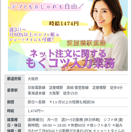
都道府県
大阪府
京阪電鉄線 淀屋橋駅 直結 御堂筋線 淀屋橋駅 徒歩4分
最寄駅
東海道本線 大阪駅 徒歩15分
期間
即日～長期 ＊1ヶ月以上の短期も相談OK
時給
1,474円～
就業曜
[勤務曜日] 月～日 週3～5日勤務 [休日休暇] シフト休 [勤
日・休日
務時間] 09:00 ～ 18:00 ＊休憩60分 ＊他シフトあり ＊組み
休暇・就
合わせて月80h以上の勤務が出来ればOK ＊ショートタイムの