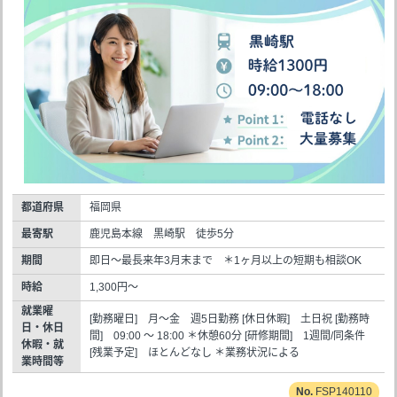
都道府県
福岡県
最寄駅
鹿児島本線 黒崎駅 徒歩5分
期間
即日～最長来年3月末まで ＊1ヶ月以上の短期も相談OK
時給
1,300円～
就業曜
[勤務曜日] 月～金 週5日勤務 [休日休暇] 土日祝 [勤務時
日・休日
間] 09:00 ～ 18:00 ＊休憩60分 [研修期間] 1週間/同条件
休暇・就
[残業予定] ほとんどなし ＊業務状況による
業時間等
FSP140110