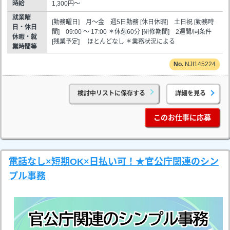
時給
1,300円～
就業曜
[勤務曜日] 月～金 週5日勤務 [休日休暇] 土日祝 [勤務時
日・休日
間] 09:00 ～ 17:00 ＊休憩60分 [研修期間] 2週間/同条件
休暇・就
[残業予定] ほとんどなし ＊業務状況による
業時間等
NJI145224
検討中リストに保存する
詳細を見る
このお仕事に応募
電話なし×短期OK×日払い可！★官公庁関連のシン
プル事務