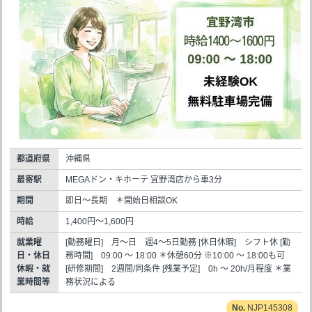
都道府県
沖縄県
最寄駅
MEGAドン・キホーテ 宜野湾店から車3分
期間
即日～長期 ＊開始日相談OK
時給
1,400円～1,600円
就業曜
[勤務曜日] 月～日 週4～5日勤務 [休日休暇] シフト休 [勤
日・休日
務時間] 09:00 ～ 18:00 ＊休憩60分 ※10:00 ～ 18:00も可
休暇・就
[研修期間] 2週間/同条件 [残業予定] 0h ～ 20h/月程度 ＊業
業時間等
務状況による
NJP145308