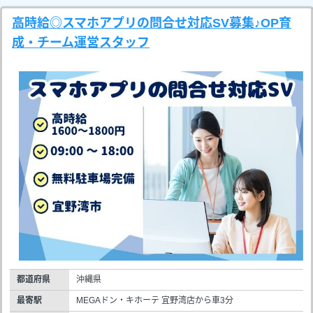
高時給◎スマホアプリの問合せ対応SV募集♪OP育
成・チーム運営スタッフ
都道府県
沖縄県
最寄駅
MEGAドン・キホーテ 宜野湾店から車3分