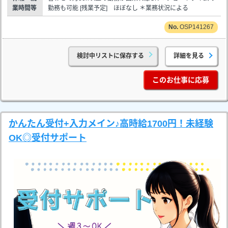
業時間等
勤務も可能 [残業予定] ほぼなし ＊業務状況による
OSP141267
検討中リストに保存する
詳細を見る
このお仕事に応募
かんたん受付+入力メイン♪高時給1700円！未経験
OK◎受付サポート