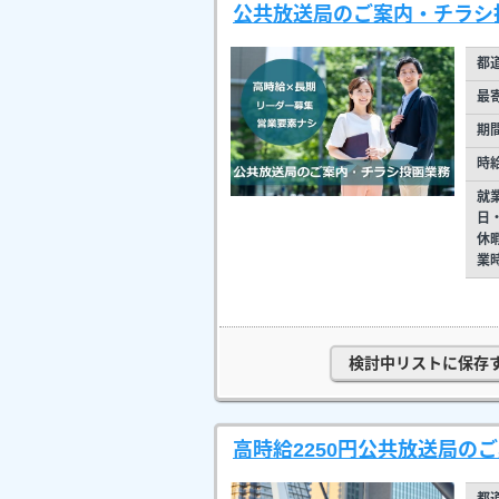
公共放送局のご案内・チラシ投
都
最
期
時
就
日
休
業
検討中リストに保存
高時給2250円公共放送局の
都