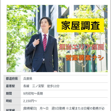
都道府県
兵庫県
最寄駅
各線 三ノ宮駅 徒歩13分
期間
9月初旬～長期
時給
2,150円～
[勤務曜日] 月～日 週5日勤務 ※土曜または日曜の勤務が必
就業曜