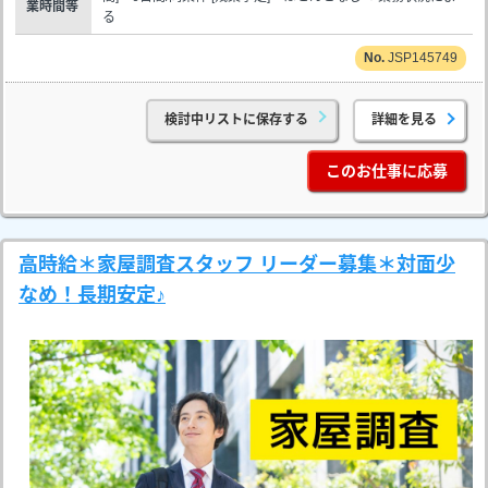
業時間等
る
JSP145749
検討中リストに保存する
詳細を見る
このお仕事に応募
高時給＊家屋調査スタッフ リーダー募集＊対面少
なめ！長期安定♪