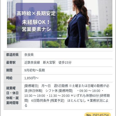
都道府県
奈良県
最寄駅
近鉄奈良線 新大宮駅 徒歩15分
期間
9月初旬～長期
時給
1,850円～
[勤務曜日] 月～日 週5日勤務 ※土曜または日曜の勤務が必
就業曜
須 [休日休暇] シフト休 [勤務時間] ・09:30 ～ 18:00 ・
日・休日
10:30 ～ 19:00 ・11:30 ～ 20:00 ＊いずれも休憩60分 [研修期
休暇・就
間] 6日間/同条件 [残業予定] ほとんどなし ＊業務状況によ
業時間等
る
JSP145754