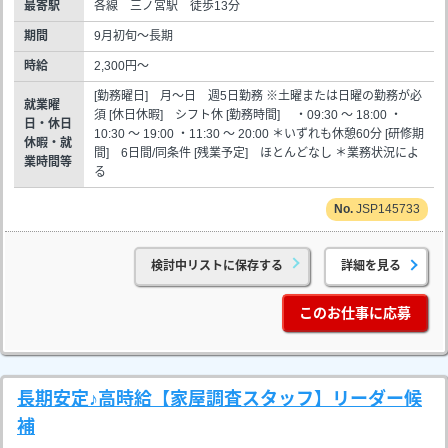
最寄駅
各線 三ノ宮駅 徒歩13分
期間
9月初旬～長期
時給
2,300円～
[勤務曜日] 月～日 週5日勤務 ※土曜または日曜の勤務が必
就業曜
須 [休日休暇] シフト休 [勤務時間] ・09:30 ～ 18:00 ・
日・休日
10:30 ～ 19:00 ・11:30 ～ 20:00 ＊いずれも休憩60分 [研修期
休暇・就
間] 6日間/同条件 [残業予定] ほとんどなし ＊業務状況によ
業時間等
る
JSP145733
検討中リストに保存する
詳細を見る
このお仕事に応募
長期安定♪高時給【家屋調査スタッフ】リーダー候
補