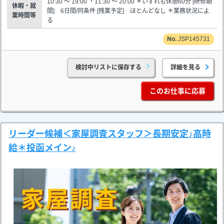
10:30 ～ 19:00 ・11:30 ～ 20:00 ＊いずれも休憩60分 [研修期
休暇・就
間] 6日間/同条件 [残業予定] ほとんどなし ＊業務状況によ
業時間等
る
JSP145731
検討中リストに保存する
詳細を見る
このお仕事に応募
リーダー候補＜家屋調査スタッフ＞長期安定♪高時
給＊投函メイン♪