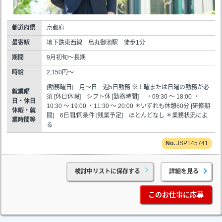
都道府県
京都府
最寄駅
地下鉄東西線 烏丸御池駅 徒歩1分
期間
9月初旬～長期
時給
2,150円～
[勤務曜日] 月～日 週5日勤務 ※土曜または日曜の勤務が必
就業曜
須 [休日休暇] シフト休 [勤務時間] ・09:30 ～ 18:00 ・
日・休日
10:30 ～ 19:00 ・11:30 ～ 20:00 ＊いずれも休憩60分 [研修期
休暇・就
間] 6日間/同条件 [残業予定] ほとんどなし ＊業務状況によ
業時間等
る
JSP145741
検討中リストに保存する
詳細を見る
このお仕事に応募