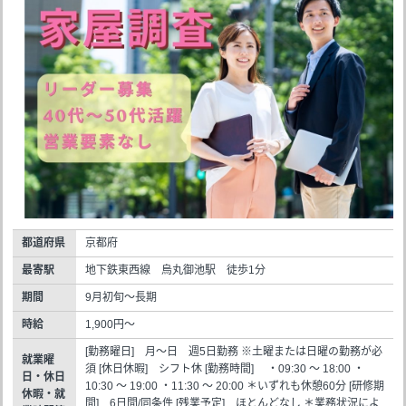
都道府県
京都府
最寄駅
地下鉄東西線 烏丸御池駅 徒歩1分
期間
9月初旬～長期
時給
1,900円～
[勤務曜日] 月～日 週5日勤務 ※土曜または日曜の勤務が必
就業曜
須 [休日休暇] シフト休 [勤務時間] ・09:30 ～ 18:00 ・
日・休日
10:30 ～ 19:00 ・11:30 ～ 20:00 ＊いずれも休憩60分 [研修期
休暇・就
間] 6日間/同条件 [残業予定] ほとんどなし ＊業務状況によ