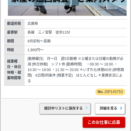
都道府県
兵庫県
最寄駅
各線 三ノ宮駅 徒歩13分
期間
9月初旬～長期
時給
1,900円～
[勤務曜日] 月～日 週5日勤務 ※土曜または日曜の勤務が必
就業曜
須 [休日休暇] シフト休 [勤務時間] ・09:30 ～ 18:00 ・
日・休日
10:30 ～ 19:00 ・11:30 ～ 20:00 ＊いずれも休憩60分 [研修期
休暇・就
間] 6日間/同条件 [残業予定] ほとんどなし ＊業務状況によ
業時間等
る
JSP145753
検討中リストに保存する
詳細を見る
このお仕事に応募