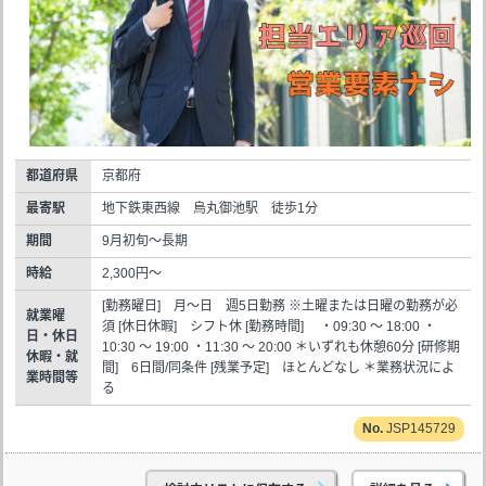
都道府県
京都府
最寄駅
地下鉄東西線 烏丸御池駅 徒歩1分
期間
9月初旬～長期
時給
2,300円～
[勤務曜日] 月～日 週5日勤務 ※土曜または日曜の勤務が必
就業曜
須 [休日休暇] シフト休 [勤務時間] ・09:30 ～ 18:00 ・
日・休日
10:30 ～ 19:00 ・11:30 ～ 20:00 ＊いずれも休憩60分 [研修期
休暇・就
間] 6日間/同条件 [残業予定] ほとんどなし ＊業務状況によ
業時間等
る
JSP145729