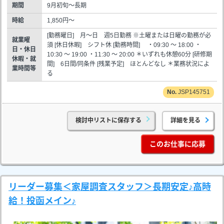
期間
9月初旬～長期
時給
1,850円～
[勤務曜日] 月～日 週5日勤務 ※土曜または日曜の勤務が必
就業曜
須 [休日休暇] シフト休 [勤務時間] ・09:30 ～ 18:00 ・
日・休日
10:30 ～ 19:00 ・11:30 ～ 20:00 ＊いずれも休憩60分 [研修期
休暇・就
間] 6日間/同条件 [残業予定] ほとんどなし ＊業務状況によ
業時間等
る
JSP145751
検討中リストに保存する
詳細を見る
このお仕事に応募
リーダー募集＜家屋調査スタッフ＞長期安定♪高時
給！投函メイン♪