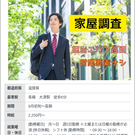
都道府県
滋賀県
最寄駅
各線 大津駅 徒歩6分
期間
9月初旬～長期
時給
2,250円～
[勤務曜日] 月～日 週5日勤務 ※土曜または日曜の勤務が必
就業曜
須 [休日休暇] シフト休 [勤務時間] ・09:30 ～ 18:00 ・
日・休日