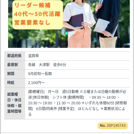
都道府県
滋賀県
最寄駅
各線 大津駅 徒歩6分
期間
9月初旬～長期
時給
2,100円～
[勤務曜日] 月～日 週5日勤務 ※土曜または日曜の勤務が必
就業曜
須 [休日休暇] シフト休 [勤務時間] ・09:30 ～ 18:00 ・
日・休日
10:30 ～ 19:00 ・11:30 ～ 20:00 ＊いずれも休憩60分 [研修期
休暇・就
間] 6日間/同条件 [残業予定] ほとんどなし ＊業務状況によ
業時間等
る
JSP145743