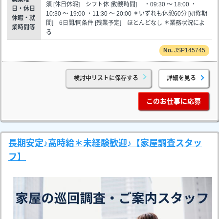
須 [休日休暇] シフト休 [勤務時間] ・09:30 ～ 18:00 ・
日・休日
10:30 ～ 19:00 ・11:30 ～ 20:00 ＊いずれも休憩60分 [研修期
休暇・就
間] 6日間/同条件 [残業予定] ほとんどなし ＊業務状況によ
業時間等
る
JSP145745
検討中リストに保存する
詳細を見る
このお仕事に応募
長期安定♪高時給＊未経験歓迎♪【家屋調査スタッ
フ】