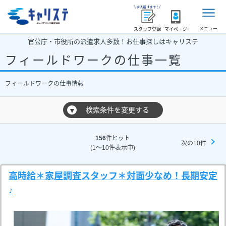
メニュー
スタッフ登録
マイページ
官公庁・市役所の派遣求人多数！お仕事探しはキャリステ
フィールドワークの仕事一覧
フィールドワークの仕事情報
検索条件を変更する
▼
156
件ヒット
次の10件
(1～10件表示中)
高時給＊家屋調査スタッフ＊対面少なめ！長期安定
♪