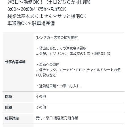
週3日～勤務OK！（土日どちらかは出勤）
8:00～20:00内で5h～勤務OK
残業は基本ありません＊サッと帰宅OK
車通勤OK＊駐車場完備
[レンタカー店での接客業務]
・貸出にあたっての注意事項説明
→保険、ガソリン代、事故時の対応（連絡先）等
仕事内容詳細
・車両への案内
→傷チェック、カーナビ・ETC・チャイルドシートの使
い方説明など
・近隣駐車場との車出し入れ
その他
職種
その他
職種
受付・窓口 接客販売 軽作業
職種詳細