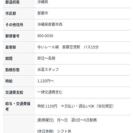
沖縄県
都道府県
那覇市
市区郡
沖縄県那覇市西
その他住所
900-0036
郵便番号
ゆいレール線 那覇空港駅 バス15分
最寄駅
即日～長期
期間
派遣スタッフ
勤務形態
1,120円～
時給
一律交通費含む
交通費支給
給与・交通費備
時給 1120円 ＊日払い・週払いOK（当社規定）
考
[勤務曜日] 月～日 週3日～5日勤務
[休日休暇] シフト休