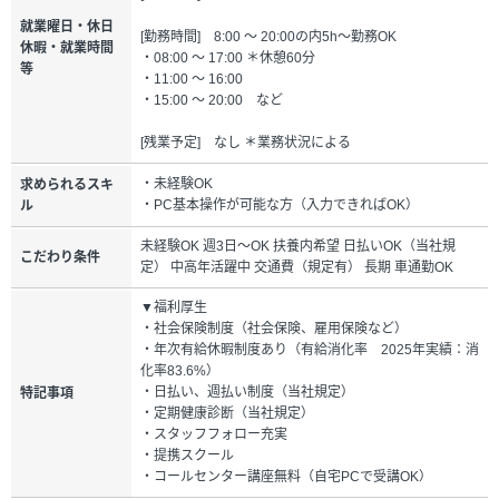
就業曜日・休日
[勤務時間] 8:00 ～ 20:00の内5h～勤務OK
休暇・就業時間
・08:00 ～ 17:00 ＊休憩60分
等
・11:00 ～ 16:00
・15:00 ～ 20:00 など
[残業予定] なし ＊業務状況による
・未経験OK
求められるスキ
・PC基本操作が可能な方（入力できればOK）
ル
未経験OK 週3日～OK 扶養内希望 日払いOK（当社規
こだわり条件
定） 中高年活躍中 交通費（規定有） 長期 車通勤OK
▼福利厚生
・社会保険制度（社会保険、雇用保険など）
・年次有給休暇制度あり（有給消化率 2025年実績：消
化率83.6%）
・日払い、週払い制度（当社規定）
特記事項
・定期健康診断（当社規定）
・スタッフフォロー充実
・提携スクール
・コールセンター講座無料（自宅PCで受講OK）