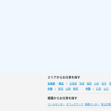
エリアからお仕事を探す
北海道
・
東北
北海道
宮城
福島
山形
岩手
中部
新潟
山梨
静岡
中国
広島
山口
職種からお仕事を探す
コールセンター
オフィスワーク
事務センター
官公庁関