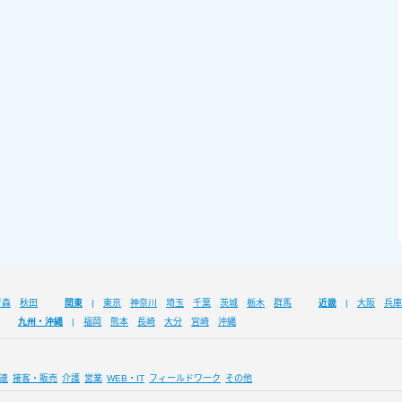
青森
秋田
関東
東京
神奈川
埼玉
千葉
茨城
栃木
群馬
近畿
大阪
兵庫
九州・沖縄
福岡
熊本
長崎
大分
宮崎
沖縄
連
接客・販売
介護
営業
WEB・IT
フィールドワーク
その他