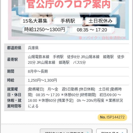
都道府県
兵庫県
山陽電鉄本線 手柄駅 徒歩8分 JR山陽本線 姫路駅 徒歩
最寄駅
20分 JR山陽本線 姫路駅 バス5分
期間
8月中～長期
時給
1,250円～1,300円
就業曜
[勤務曜日] 月～金 週5日勤務 [休日休暇] 土日祝 [勤務時
日・休日
間] 08:35 ～ 17:20 ＊休憩60分 [研修期間] 初日/09:00 ～
休暇・就
16:00 ＊休憩60分 [残業予定] 0h ～ 20h/月程度 ＊業務状況
業時間等
による
ISP144272