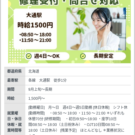
都道府県
北海道
最寄駅
各線 大通駅 徒歩1分
期間
9月上旬～長期
時給
1,500円～
[勤務曜日] 月～日 週4日～週5日勤務 [休日休暇] シフト休
就業曜
[勤務時間] ・08:50 ～ 18:00 ・11:50 ～ 21:00 ＊いずれも
日・休日
休憩70分 [研修期間] ・初日/9:50～18:00 ・座学10日
休暇・就
間/08:50 ～ 18:00（土日祝休み） ・OJT10日間/08:50 ～
業時間等
18:00（土日休み） [残業予定] ほとんどなし ＊業務状況に