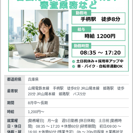
都道府県
兵庫県
山陽電鉄本線 手柄駅 徒歩8分 JR山陽本線 姫路駅 徒歩
最寄駅
20分 JR山陽本線 姫路駅 バス5分
期間
8月中～長期
時給
1,200円～
就業曜
[勤務曜日] 月～金 週5日勤務 [休日休暇] 土日祝 [勤務時
日・休日
間] 08:35 ～ 17:20 ＊休憩60分 [研修期間] 初日/09:00 ～
休暇・就
16:00 ＊休憩60分 [残業予定] 0h ～ 20h/月程度 ＊業務状況