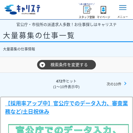
メニュー
スタッフ登録
マイページ
官公庁・市役所の派遣求人多数！お仕事探しはキャリステ
大量募集の仕事一覧
大量募集の仕事情報
検索条件を変更する
▼
472
件ヒット
次の10件
(1～10件表示中)
【採用率アップ中】官公庁でのデータ入力、審査業
務など/土日祝休み