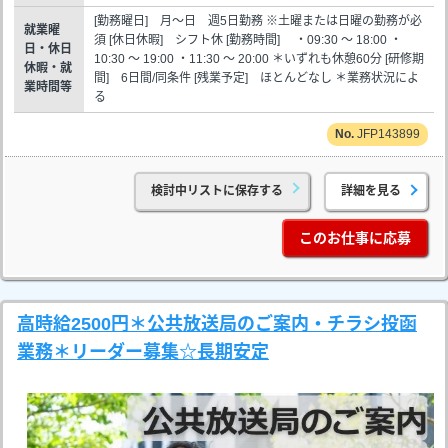
[勤務曜日] 月～日 週5日勤務 ※土曜または日曜の勤務が必
就業曜
須 [休日休暇] シフト休 [勤務時間] ・09:30 ～ 18:00 ・
日・休日
10:30 ～ 19:00 ・11:30 ～ 20:00 ＊いずれも休憩60分 [研修期
休暇・就
間] 6日間/同条件 [残業予定] ほとんどなし ＊業務状況によ
業時間等
る
JFP143899
検討中リストに保存する
詳細を見る
このお仕事に応募
高時給2500円＊公共放送局のご案内・チラシ投函
業務＊リーダー募集☆長期安定