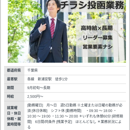
都道府県
千葉県
最寄駅
各線 新浦安駅 徒歩1分
期間
9月初旬～長期
時給
2,500円～
[勤務曜日] 月～日 週5日勤務 ※土曜または日曜の勤務が必
就業曜
須 [休日休暇] シフト休 [勤務時間] ・09:30 ～ 18:00 ・
日・休日
10:30 ～ 19:00 ・11:30 ～ 20:00 ＊いずれも休憩60分 [研修期
休暇・就
間] 6日間/同条件 [残業予定] ほとんどなし ＊業務状況によ
業時間等
る