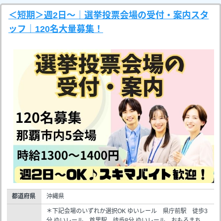
＜短期＞週2日～｜選挙投票会場の受付・案内スタ
ッフ｜120名大量募集！
都道府県
沖縄県
＊下記会場のいずれか選択OK ゆいレール 県庁前駅 徒歩3
分 ゆいレール 首里駅 徒歩8分 ゆいレール おもろまち