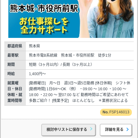
都道府県
熊本県
最寄駅
熊本市電B系統線 熊本城・市役所前駅 徒歩1分
期間
短期（3ヶ月以内）/ 長期（3ヶ月以上）
時給
1,400円～
就業曜
[勤務曜日] 月～日 週3日～週5日勤務 [休日休暇] シフト休
日・休日
[勤務時間] 1日6H～OK （例） ・09:00 ～ 16:00 ・10:00 ～
休暇・就
18:00 ・22:00 ～ 翌07:00 など 勤務時間はご希望にあわせて
業時間等
多数ご紹介！ [残業予定] ほとんどなし ＊業務状況による
FSP146013
検討中リストに保存する
詳細を見る