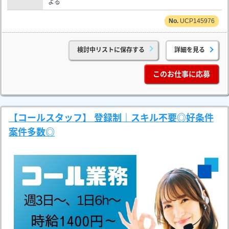
よる
UCP145976
検討中リストに保存する
詳細を見る
このお仕事に応募
【コールスタッフ】 登録制｜スキル不要◎好条件
案件多数◎