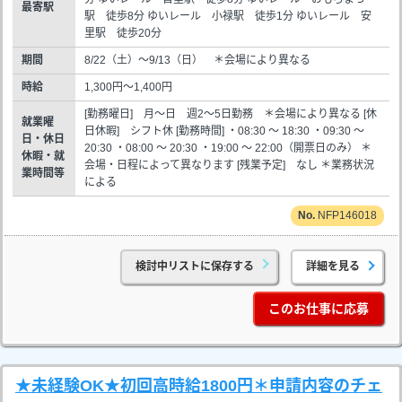
最寄駅
駅 徒歩8分 ゆいレール 小禄駅 徒歩1分 ゆいレール 安
里駅 徒歩20分
期間
8/22（土）～9/13（日） ＊会場により異なる
時給
1,300円～1,400円
[勤務曜日] 月～日 週2～5日勤務 ＊会場により異なる [休
就業曜
日休暇] シフト休 [勤務時間] ・08:30 ～ 18:30 ・09:30 ～
日・休日
20:30 ・08:00 ～ 20:30 ・19:00 ～ 22:00（開票日のみ） ＊
休暇・就
会場・日程によって異なります [残業予定] なし ＊業務状況
業時間等
による
NFP146018
検討中リストに保存する
詳細を見る
このお仕事に応募
★未経験OK★初回高時給1800円＊申請内容のチェ