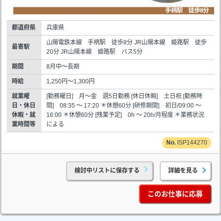
都道府県
兵庫県
山陽電鉄本線 手柄駅 徒歩8分 JR山陽本線 姫路駅 徒歩
最寄駅
20分 JR山陽本線 姫路駅 バス5分
期間
8月中～長期
時給
1,250円～1,300円
就業曜
[勤務曜日] 月～金 週5日勤務 [休日休暇] 土日祝 [勤務時
日・休日
間] 08:35 ～ 17:20 ＊休憩60分 [研修期間] 初日/09:00 ～
休暇・就
16:00 ＊休憩60分 [残業予定] 0h ～ 20h/月程度 ＊業務状況
業時間等
による
ISP144270
検討中リストに保存する
詳細を見る
このお仕事に応募