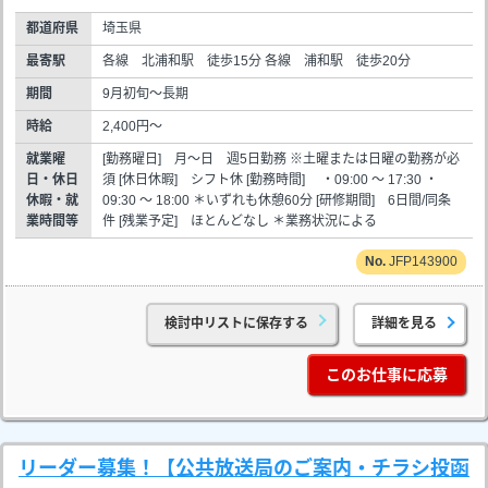
都道府県
埼玉県
最寄駅
各線 北浦和駅 徒歩15分 各線 浦和駅 徒歩20分
期間
9月初旬～長期
時給
2,400円～
就業曜
[勤務曜日] 月～日 週5日勤務 ※土曜または日曜の勤務が必
日・休日
須 [休日休暇] シフト休 [勤務時間] ・09:00 ～ 17:30 ・
休暇・就
09:30 ～ 18:00 ＊いずれも休憩60分 [研修期間] 6日間/同条
業時間等
件 [残業予定] ほとんどなし ＊業務状況による
JFP143900
検討中リストに保存する
詳細を見る
このお仕事に応募
リーダー募集！【公共放送局のご案内・チラシ投函