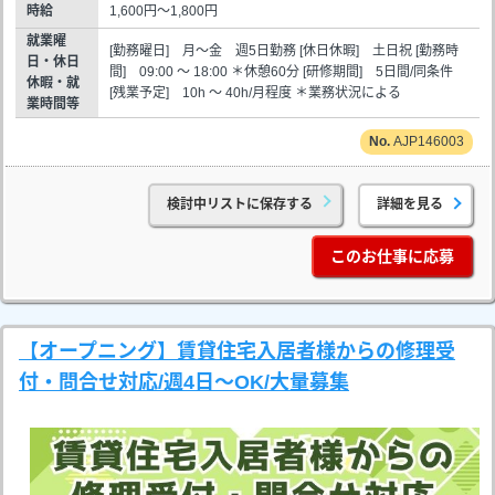
時給
1,600円～1,800円
就業曜
[勤務曜日] 月～金 週5日勤務 [休日休暇] 土日祝 [勤務時
日・休日
間] 09:00 ～ 18:00 ＊休憩60分 [研修期間] 5日間/同条件
休暇・就
[残業予定] 10h ～ 40h/月程度 ＊業務状況による
業時間等
AJP146003
検討中リストに保存する
詳細を見る
このお仕事に応募
【オープニング】賃貸住宅入居者様からの修理受
付・問合せ対応/週4日～OK/大量募集