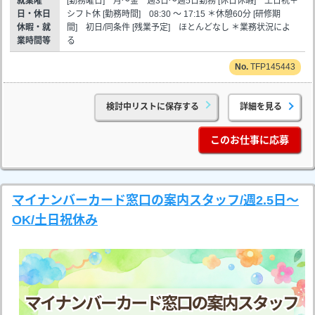
就業曜
[勤務曜日] 月～金 週3日～週5日勤務 [休日休暇] 土日祝＋
日・休日
シフト休 [勤務時間] 08:30 ～ 17:15 ＊休憩60分 [研修期
休暇・就
間] 初日/同条件 [残業予定] ほとんどなし ＊業務状況によ
業時間等
る
TFP145443
検討中リストに保存する
詳細を見る
このお仕事に応募
マイナンバーカード窓口の案内スタッフ/週2.5日～
OK/土日祝休み