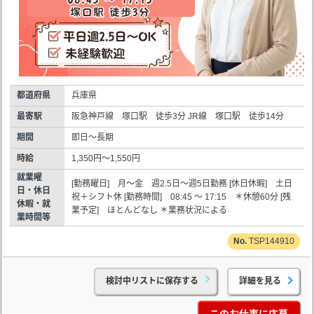
都道府県
兵庫県
最寄駅
阪急神戸線 塚口駅 徒歩3分 JR線 塚口駅 徒歩14分
期間
即日～長期
時給
1,350円～1,550円
就業曜
[勤務曜日] 月～金 週2.5日～週5日勤務 [休日休暇] 土日
日・休日
祝＋シフト休 [勤務時間] 08:45 ～ 17:15 ＊休憩60分 [残
休暇・就
業予定] ほとんどなし ＊業務状況による
業時間等
TSP144910
検討中リストに保存する
詳細を見る