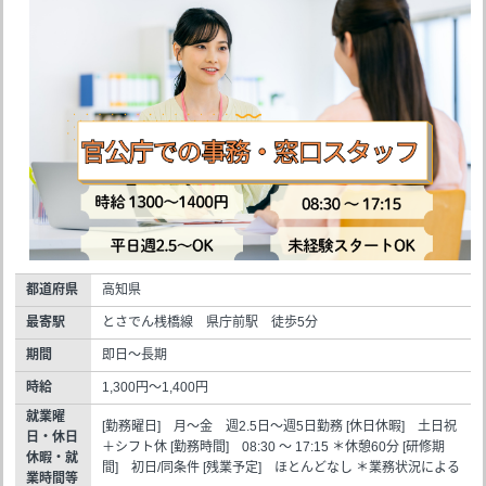
都道府県
高知県
最寄駅
とさでん桟橋線 県庁前駅 徒歩5分
期間
即日～長期
時給
1,300円～1,400円
就業曜
[勤務曜日] 月～金 週2.5日～週5日勤務 [休日休暇] 土日祝
日・休日
＋シフト休 [勤務時間] 08:30 ～ 17:15 ＊休憩60分 [研修期
休暇・就
間] 初日/同条件 [残業予定] ほとんどなし ＊業務状況による
業時間等