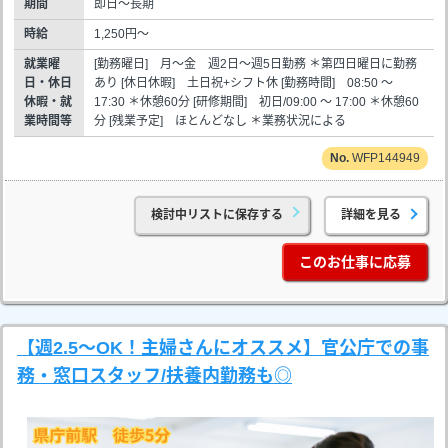
期間
即日～長期
時給
1,250円～
就業曜
[勤務曜日] 月～金 週2日～週5日勤務 ＊第四日曜日に勤務
日・休日
あり [休日休暇] 土日祝+シフト休 [勤務時間] 08:50 ～
休暇・就
17:30 ＊休憩60分 [研修期間] 初日/09:00 ～ 17:00 ＊休憩60
業時間等
分 [残業予定] ほとんどなし ＊業務状況による
WFP144949
検討中リストに保存する
詳細を見る
このお仕事に応募
【週2.5～OK！主婦さんにオススメ】官公庁での事
務・窓口スタッフ/扶養内勤務も◎