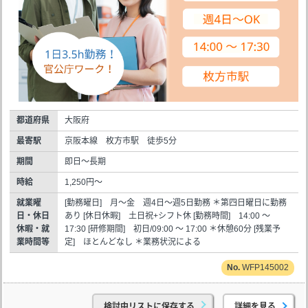
都道府県
大阪府
最寄駅
京阪本線 枚方市駅 徒歩5分
期間
即日～長期
時給
1,250円～
就業曜
[勤務曜日] 月～金 週4日～週5日勤務 ＊第四日曜日に勤務
日・休日
あり [休日休暇] 土日祝+シフト休 [勤務時間] 14:00 ～
休暇・就
17:30 [研修期間] 初日/09:00 ～ 17:00 ＊休憩60分 [残業予
業時間等
定] ほとんどなし ＊業務状況による
WFP145002
検討中リストに保存する
詳細を見る