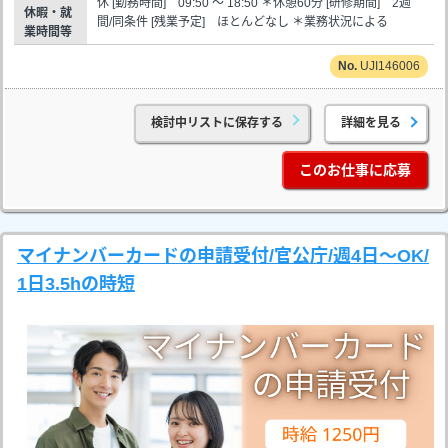
休 [勤務時間] 09:50 ～ 18:50 ＊休憩60分 [研修期間] 2週
休暇・就
間/同条件 [残業予定] ほとんどなし ＊業務状況による
業時間等
UJI146006
検討中リストに保存する
詳細を見る
このお仕事に応募
マイナンバーカードの申請受付/官公庁/週4日～OK/
1日3.5hの時短