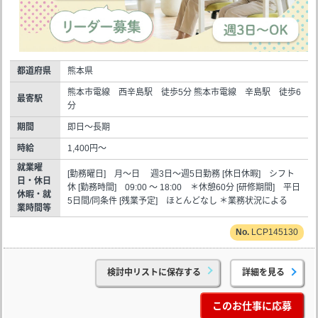
都道府県
熊本県
熊本市電線 西辛島駅 徒歩5分 熊本市電線 辛島駅 徒歩6
最寄駅
分
期間
即日～長期
時給
1,400円～
就業曜
[勤務曜日] 月～日 週3日～週5日勤務 [休日休暇] シフト
日・休日
休 [勤務時間] 09:00 ～ 18:00 ＊休憩60分 [研修期間] 平日
休暇・就
5日間/同条件 [残業予定] ほとんどなし ＊業務状況による
業時間等
LCP145130
検討中リストに保存する
詳細を見る
このお仕事に応募