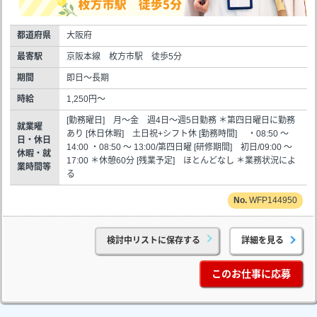
都道府県
大阪府
最寄駅
京阪本線 枚方市駅 徒歩5分
期間
即日～長期
時給
1,250円～
[勤務曜日] 月～金 週4日～週5日勤務 ＊第四日曜日に勤務
就業曜
あり [休日休暇] 土日祝+シフト休 [勤務時間] ・08:50 ～
日・休日
14:00 ・08:50 ～ 13:00/第四日曜 [研修期間] 初日/09:00 ～
休暇・就
17:00 ＊休憩60分 [残業予定] ほとんどなし ＊業務状況によ
業時間等
る
WFP144950
検討中リストに保存する
詳細を見る
このお仕事に応募