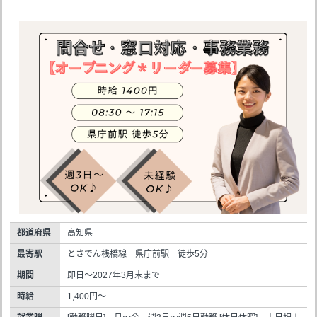
都道府県
高知県
最寄駅
とさでん桟橋線 県庁前駅 徒歩5分
期間
即日～2027年3月末まで
時給
1,400円～