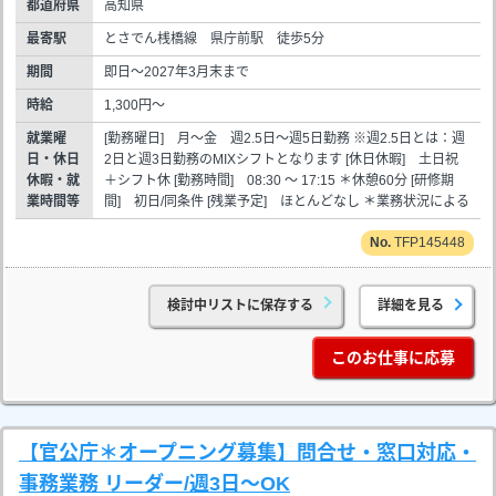
都道府県
高知県
最寄駅
とさでん桟橋線 県庁前駅 徒歩5分
期間
即日～2027年3月末まで
時給
1,300円～
就業曜
[勤務曜日] 月～金 週2.5日～週5日勤務 ※週2.5日とは：週
日・休日
2日と週3日勤務のMIXシフトとなります [休日休暇] 土日祝
休暇・就
＋シフト休 [勤務時間] 08:30 ～ 17:15 ＊休憩60分 [研修期
業時間等
間] 初日/同条件 [残業予定] ほとんどなし ＊業務状況による
TFP145448
検討中リストに保存する
詳細を見る
このお仕事に応募
【官公庁＊オープニング募集】問合せ・窓口対応・
事務業務 リーダー/週3日～OK