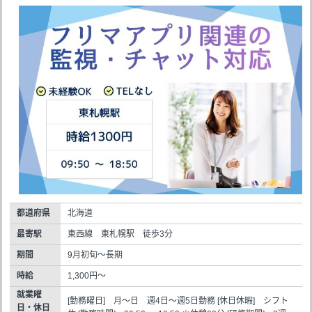
都道府県
北海道
最寄駅
東西線 東札幌駅 徒歩3分
期間
9月初旬～長期
時給
1,300円～
就業曜
[勤務曜日] 月～日 週4日～週5日勤務 [休日休暇] シフト
日・休日