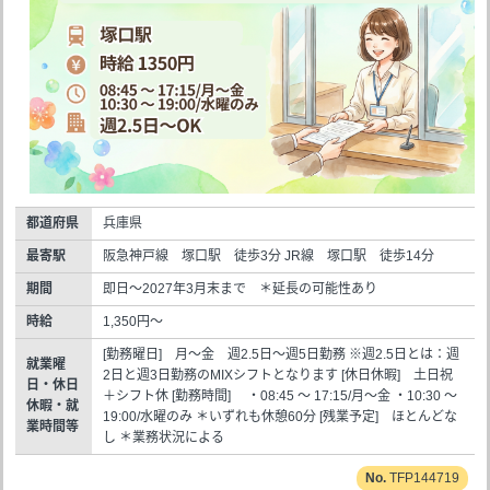
都道府県
兵庫県
最寄駅
阪急神戸線 塚口駅 徒歩3分 JR線 塚口駅 徒歩14分
期間
即日～2027年3月末まで ＊延長の可能性あり
時給
1,350円～
[勤務曜日] 月～金 週2.5日～週5日勤務 ※週2.5日とは：週
就業曜
2日と週3日勤務のMIXシフトとなります [休日休暇] 土日祝
日・休日
＋シフト休 [勤務時間] ・08:45 ～ 17:15/月～金 ・10:30 ～
休暇・就
19:00/水曜のみ ＊いずれも休憩60分 [残業予定] ほとんどな
業時間等
し ＊業務状況による
TFP144719