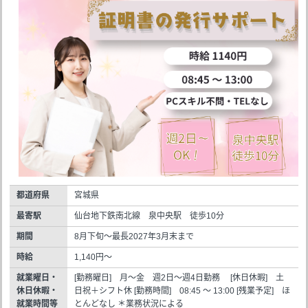
都道府県
宮城県
最寄駅
仙台地下鉄南北線 泉中央駅 徒歩10分
期間
8月下旬～最長2027年3月末まで
時給
1,140円～
就業曜日・
[勤務曜日] 月～金 週2日～週4日勤務 [休日休暇] 土
休日休暇・
日祝＋シフト休 [勤務時間] 08:45 ～ 13:00 [残業予定] ほ
就業時間等
とんどなし ＊業務状況による