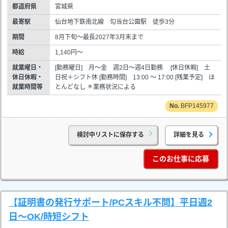
都道府県
宮城県
最寄駅
仙台地下鉄南北線 勾当台公園駅 徒歩3分
期間
8月下旬～最長2027年3月末まで
時給
1,140円～
就業曜日・
[勤務曜日] 月～金 週2日～週4日勤務 [休日休暇] 土
休日休暇・
日祝＋シフト休 [勤務時間] 13:00 ～ 17:00 [残業予定] ほ
就業時間等
とんどなし ＊業務状況による
BFP145977
検討中リストに保存する
詳細を見る
このお仕事に応募
【証明書の発行サポート/PCスキル不問】平日週2
日～OK/時短シフト