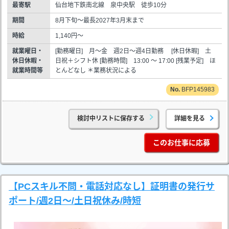
最寄駅
仙台地下鉄南北線 泉中央駅 徒歩10分
期間
8月下旬～最長2027年3月末まで
時給
1,140円～
就業曜日・
[勤務曜日] 月～金 週2日～週4日勤務 [休日休暇] 土
休日休暇・
日祝＋シフト休 [勤務時間] 13:00 ～ 17:00 [残業予定] ほ
就業時間等
とんどなし ＊業務状況による
BFP145983
検討中リストに保存する
詳細を見る
このお仕事に応募
【PCスキル不問・電話対応なし】証明書の発行サ
ポート/週2日～/土日祝休み/時短