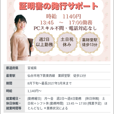
都道府県
宮城県
最寄駅
仙台市地下鉄東西線 薬師堂駅 徒歩13分
期間
8月下旬～最長2027年3月末まで
時給
1,140円～
就業曜日・
[勤務曜日] 月～金 週2日～週4日勤務 [休日休暇] 土
休日休暇・
日祝＋シフト休 [勤務時間] 13:45 ～ 17:00 [残業予定] ほ
就業時間等
とんどなし ＊業務状況による