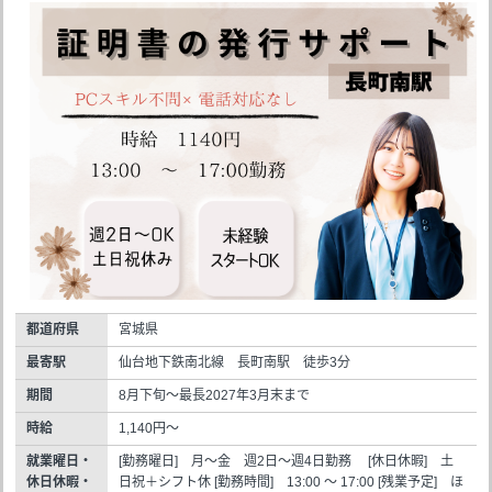
都道府県
宮城県
最寄駅
仙台地下鉄南北線 長町南駅 徒歩3分
期間
8月下旬～最長2027年3月末まで
時給
1,140円～
就業曜日・
[勤務曜日] 月～金 週2日～週4日勤務 [休日休暇] 土
休日休暇・
日祝＋シフト休 [勤務時間] 13:00 ～ 17:00 [残業予定] ほ