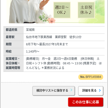
都道府県
宮城県
最寄駅
仙台市地下鉄東西線 薬師堂駅 徒歩13分
期間
8月下旬～最長2027年3月末まで
時給
1,140円～
就業曜日・
[勤務曜日] 月～金 週2日～週4日勤務 [休日休暇] 土
休日休暇・
日祝＋シフト休 [勤務時間] 08:45 ～ 13:00 [残業予定] ほ
就業時間等
とんどなし ＊業務状況による
BFP145984
検討中リストに保存する
詳細を見る
このお仕事に応募