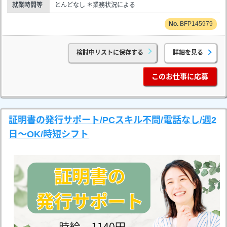
就業時間等
とんどなし ＊業務状況による
BFP145979
検討中リストに保存する
詳細を見る
このお仕事に応募
証明書の発行サポート/PCスキル不問/電話なし/週2
日～OK/時短シフト