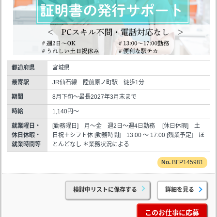
都道府県
宮城県
最寄駅
JR仙石線 陸前原ノ町駅 徒歩1分
期間
8月下旬～最長2027年3月末まで
時給
1,140円～
就業曜日・
[勤務曜日] 月～金 週2日～週4日勤務 [休日休暇] 土
休日休暇・
日祝＋シフト休 [勤務時間] 13:00 ～ 17:00 [残業予定] ほ
就業時間等
とんどなし ＊業務状況による
BFP145981
検討中リストに保存する
詳細を見る
このお仕事に応募