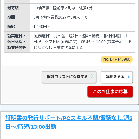
最寄駅
JR仙石線 陸前原ノ町駅 徒歩1分
期間
8月下旬～最長2027年3月末まで
時給
1,140円～
就業曜日・
[勤務曜日] 月～金 週2日～週4日勤務 [休日休暇] 土
休日休暇・
日祝＋シフト休 [勤務時間] 08:45 ～ 13:00 [残業予定] ほ
就業時間等
とんどなし ＊業務状況による
BFP145980
検討中リストに保存する
詳細を見る
このお仕事に応募
証明書の発行サポート/PCスキル不問/電話なし/週2
日～/時短/13:00出勤