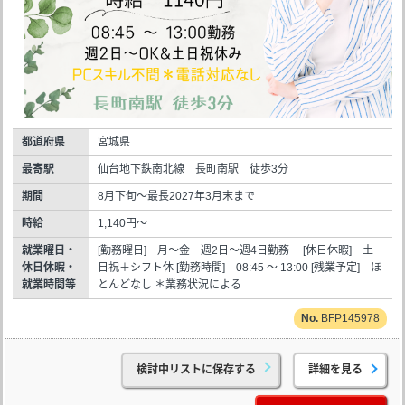
都道府県
宮城県
最寄駅
仙台地下鉄南北線 長町南駅 徒歩3分
期間
8月下旬～最長2027年3月末まで
時給
1,140円～
就業曜日・
[勤務曜日] 月～金 週2日～週4日勤務 [休日休暇] 土
休日休暇・
日祝＋シフト休 [勤務時間] 08:45 ～ 13:00 [残業予定] ほ
就業時間等
とんどなし ＊業務状況による
BFP145978
検討中リストに保存する
詳細を見る