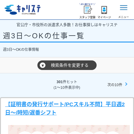
メニュー
スタッフ登録
マイページ
官公庁・市役所の派遣求人多数！お仕事探しはキャリステ
週3日～OKの仕事一覧
週3日～OKの仕事情報
検索条件を変更する
▼
301
件ヒット
次の10件
(1～10件表示中)
【証明書の発行サポート/PCスキル不問】平日週2
日～/時短/遅番シフト