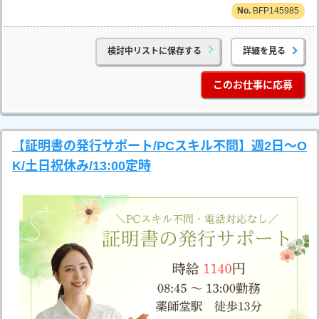
BFP145985
検討中リストに保存する
詳細を見る
このお仕事に応募
【証明書の発行サポート/PCスキル不問】週2日～O
K/土日祝休み/13:00定時