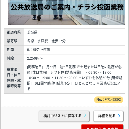
都道府県
茨城県
最寄駅
各線 水戸駅 徒歩17分
期間
9月初旬～長期
時給
2,250円～
[勤務曜日] 月～日 週5日勤務 ※土曜または日曜の勤務が必
就業曜
須 [休日休暇] シフト休 [勤務時間] ・09:30 ～ 18:00 ・
日・休日
10:30 ～ 19:00 ・11:30 ～ 20:00 ＊いずれも休憩60分 [研修期
休暇・就
間] 6日間/同条件 [残業予定] ほとんどなし ＊業務状況によ
業時間等
る
JFP143892
検討中リストに保存する
詳細を見る