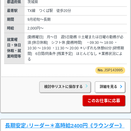
都道府県
茨城県
最寄駅
TX線 つくば駅 徒歩20分
期間
9月初旬～長期
時給
2,000円～
[勤務曜日] 月～日 週5日勤務 ※土曜または日曜の勤務が必
就業曜
須 [休日休暇] シフト休 [勤務時間] ・09:30 ～ 18:00 ・
日・休日
10:30 ～ 19:00 ・11:30 ～ 20:00 ＊いずれも休憩60分 [研修期
休暇・就
間] 6日間/同条件 [残業予定] ほとんどなし ＊業務状況によ
業時間等
る
JSP143995
検討中リストに保存する
詳細を見る
このお仕事に応募
長期安定♪リーダー＊高時給2400円《ラウンダー》