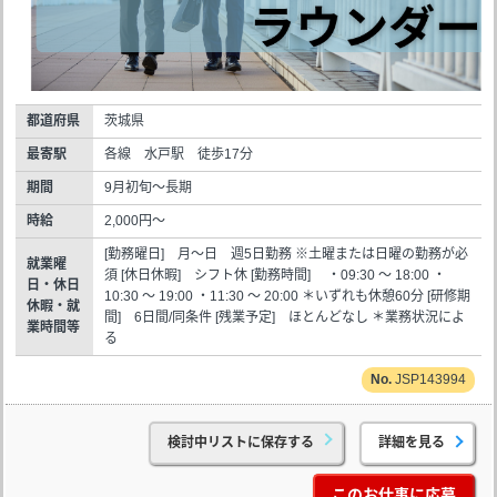
都道府県
茨城県
最寄駅
各線 水戸駅 徒歩17分
期間
9月初旬～長期
時給
2,000円～
[勤務曜日] 月～日 週5日勤務 ※土曜または日曜の勤務が必
就業曜
須 [休日休暇] シフト休 [勤務時間] ・09:30 ～ 18:00 ・
日・休日
10:30 ～ 19:00 ・11:30 ～ 20:00 ＊いずれも休憩60分 [研修期
休暇・就
間] 6日間/同条件 [残業予定] ほとんどなし ＊業務状況によ
業時間等
る
JSP143994
検討中リストに保存する
詳細を見る
このお仕事に応募