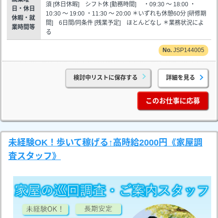
須 [休日休暇] シフト休 [勤務時間] ・09:30 ～ 18:00 ・
日・休日
10:30 ～ 19:00 ・11:30 ～ 20:00 ＊いずれも休憩60分 [研修期
休暇・就
間] 6日間/同条件 [残業予定] ほとんどなし ＊業務状況によ
業時間等
る
JSP144005
検討中リストに保存する
詳細を見る
このお仕事に応募
未経験OK！歩いて稼げる↑高時給2000円《家屋調
査スタッフ》