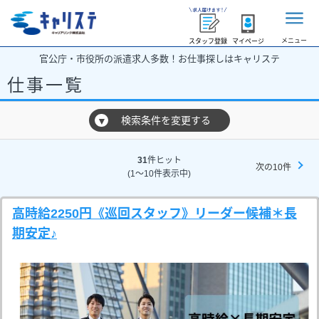
メニュー
スタッフ登録
マイページ
官公庁・市役所の派遣求人多数！お仕事探しはキャリステ
仕事一覧
検索条件を変更する
▼
31
件ヒット
次の10件
(1～10件表示中)
高時給2250円《巡回スタッフ》リーダー候補＊長
期安定♪