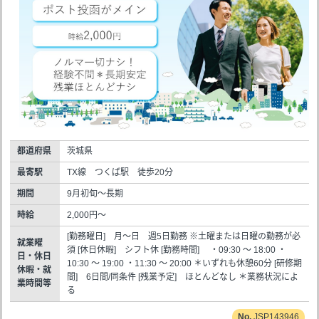
都道府県
茨城県
最寄駅
TX線 つくば駅 徒歩20分
期間
9月初旬～長期
時給
2,000円～
[勤務曜日] 月～日 週5日勤務 ※土曜または日曜の勤務が必
就業曜
須 [休日休暇] シフト休 [勤務時間] ・09:30 ～ 18:00 ・
日・休日
10:30 ～ 19:00 ・11:30 ～ 20:00 ＊いずれも休憩60分 [研修期
休暇・就
間] 6日間/同条件 [残業予定] ほとんどなし ＊業務状況によ
業時間等
る
JSP143946