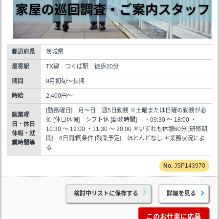
都道府県
茨城県
最寄駅
TX線 つくば駅 徒歩20分
期間
9月初旬～長期
時給
2,400円～
[勤務曜日] 月～日 週5日勤務 ※土曜または日曜の勤務が必
就業曜
須 [休日休暇] シフト休 [勤務時間] ・09:30 ～ 18:00 ・
日・休日
10:30 ～ 19:00 ・11:30 ～ 20:00 ＊いずれも休憩60分 [研修期
休暇・就
間] 6日間/同条件 [残業予定] ほとんどなし ＊業務状況によ
業時間等
る
JSP143970
検討中リストに保存する
詳細を見る
このお仕事に応募