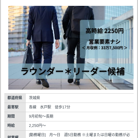
都道府県
茨城県
最寄駅
各線 水戸駅 徒歩17分
期間
9月初旬～長期
時給
2,250円～
[勤務曜日] 月～日 週5日勤務 ※土曜または日曜の勤務が必
就業曜