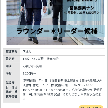
都道府県
茨城県
最寄駅
TX線 つくば駅 徒歩20分
期間
9月初旬～長期
時給
2,250円～
[勤務曜日] 月～日 週5日勤務 ※土曜または日曜の勤務が必
就業曜
須 [休日休暇] シフト休 [勤務時間] ・09:30 ～ 18:00 ・
日・休日
10:30 ～ 19:00 ・11:30 ～ 20:00 ＊いずれも休憩60分 [研修期
休暇・就
間] 6日間/同条件 [残業予定] ほとんどなし ＊業務状況によ
業時間等
る