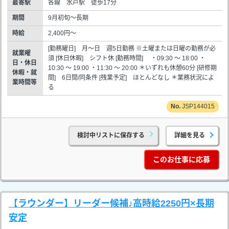
最寄駅
各線 水戸駅 徒歩17分
期間
9月初旬～長期
時給
2,400円～
[勤務曜日] 月～日 週5日勤務 ※土曜または日曜の勤務が必
就業曜
須 [休日休暇] シフト休 [勤務時間] ・09:30 ～ 18:00 ・
日・休日
10:30 ～ 19:00 ・11:30 ～ 20:00 ＊いずれも休憩60分 [研修期
休暇・就
間] 6日間/同条件 [残業予定] ほとんどなし ＊業務状況によ
業時間等
る
JSP144015
検討中リストに保存する
詳細を見る
このお仕事に応募
【ラウンダー】リーダー候補♪高時給2250円×長期
安定