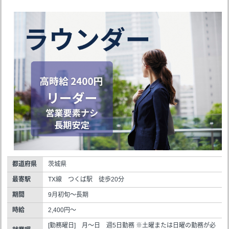
都道府県
茨城県
最寄駅
TX線 つくば駅 徒歩20分
期間
9月初旬～長期
時給
2,400円～
[勤務曜日] 月～日 週5日勤務 ※土曜または日曜の勤務が必