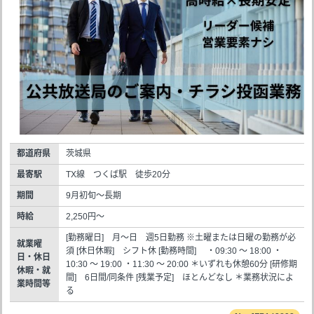
都道府県
茨城県
最寄駅
TX線 つくば駅 徒歩20分
期間
9月初旬～長期
時給
2,250円～
[勤務曜日] 月～日 週5日勤務 ※土曜または日曜の勤務が必
就業曜
須 [休日休暇] シフト休 [勤務時間] ・09:30 ～ 18:00 ・
日・休日
10:30 ～ 19:00 ・11:30 ～ 20:00 ＊いずれも休憩60分 [研修期
休暇・就
間] 6日間/同条件 [残業予定] ほとんどなし ＊業務状況によ
業時間等
る