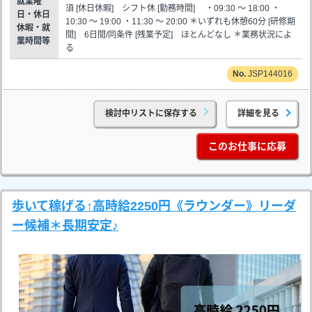
就業曜
須 [休日休暇] シフト休 [勤務時間] ・09:30 ～ 18:00 ・
日・休日
10:30 ～ 19:00 ・11:30 ～ 20:00 ＊いずれも休憩60分 [研修期
休暇・就
間] 6日間/同条件 [残業予定] ほとんどなし ＊業務状況によ
業時間等
る
JSP144016
検討中リストに保存する
詳細を見る
このお仕事に応募
歩いて稼げる↑高時給2250円《ラウンダー》リーダ
ー候補＊長期安定♪