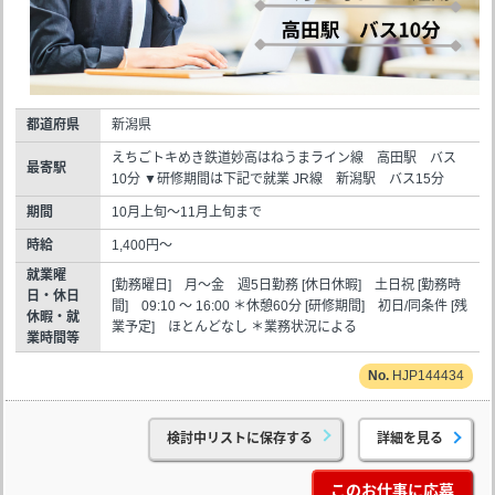
都道府県
新潟県
えちごトキめき鉄道妙高はねうまライン線 高田駅 バス
最寄駅
10分 ▼研修期間は下記で就業 JR線 新潟駅 バス15分
期間
10月上旬～11月上旬まで
時給
1,400円～
就業曜
[勤務曜日] 月～金 週5日勤務 [休日休暇] 土日祝 [勤務時
日・休日
間] 09:10 ～ 16:00 ＊休憩60分 [研修期間] 初日/同条件 [残
休暇・就
業予定] ほとんどなし ＊業務状況による
業時間等
HJP144434
検討中リストに保存する
詳細を見る
このお仕事に応募