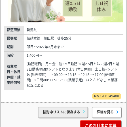
都道府県
新潟県
最寄駅
信越本線 亀田駅 徒歩25分
期間
即日～2027年3月末まで
時給
1,400円～
[勤務曜日] 月～金 週2.5日勤務 ※週2.5日とは：週2日と週
就業曜
3日勤務のMIXシフトとなります [休日休暇] 土日祝+シフト
日・休日
休 [勤務時間] ・09:00 ～ 13:15 ・12:45 ～ 17:00 [研修期
休暇・就
間] 2日間/09:00 ～ 17:00 [残業予定] ほとんどなし ＊業務
業時間等
状況による
GFP145480
検討中リストに保存する
詳細を見る
このお仕事に応募