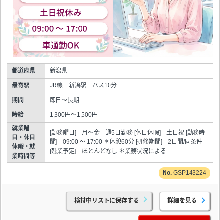
都道府県
新潟県
最寄駅
JR線 新潟駅 バス10分
期間
即日～長期
時給
1,300円～1,500円
就業曜
[勤務曜日] 月～金 週5日勤務 [休日休暇] 土日祝 [勤務時
日・休日
間] 09:00 ～ 17:00 ＊休憩60分 [研修期間] 2日間/同条件
休暇・就
[残業予定] ほとんどなし ＊業務状況による
業時間等
GSP143224
検討中リストに保存する
詳細を見る