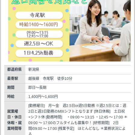
都道府県
新潟県
最寄駅
越後線 寺尾駅 徒歩10分
期間
即日～長期
時給
1,400円～1,600円
[勤務曜日] 月～金 週2.5日or週5日勤務 ※週2.5日とは：週
就業曜
2日と週3日勤務のMIXシフトとなります [休日休暇] 土日祝
日・休日
+シフト休 [勤務時間] ・09:00 ～ 13:15 ・12:45 ～ 17:00 ＊
休暇・就
09:00 ～ 17:00のフルタイムも募集中！ [研修期間] 2日
業時間等
間/09:00 ～ 17:00 [残業予定] ほとんどなし ＊業務状況によ
る