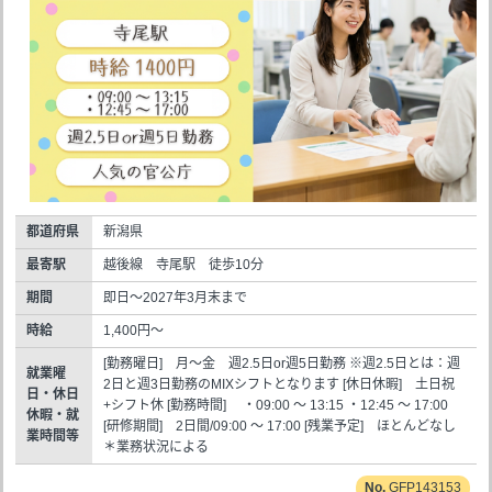
都道府県
新潟県
最寄駅
越後線 寺尾駅 徒歩10分
期間
即日～2027年3月末まで
時給
1,400円～
[勤務曜日] 月～金 週2.5日or週5日勤務 ※週2.5日とは：週
就業曜
2日と週3日勤務のMIXシフトとなります [休日休暇] 土日祝
日・休日
+シフト休 [勤務時間] ・09:00 ～ 13:15 ・12:45 ～ 17:00
休暇・就
[研修期間] 2日間/09:00 ～ 17:00 [残業予定] ほとんどなし
業時間等
＊業務状況による
GFP143153