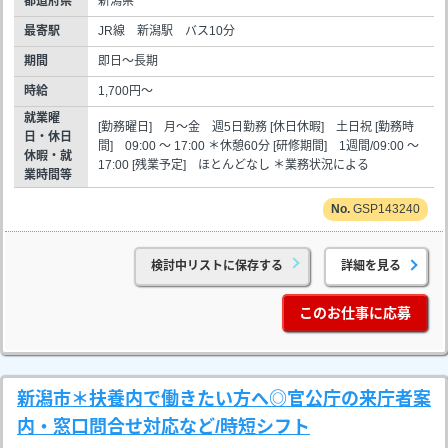
都道府県
新潟県
最寄駅
JR線 新潟駅 バス10分
期間
即日～長期
時給
1,700円～
就業曜
[勤務曜日] 月～金 週5日勤務 [休日休暇] 土日祝 [勤務時
日・休日
間] 09:00 ～ 17:00 ＊休憩60分 [研修期間] 1週間/09:00 ～
休暇・就
17:00 [残業予定] ほとんどなし ＊業務状況による
業時間等
GSP143240
検討中リストに保存する
詳細を見る
このお仕事に応募
新潟市＊扶養内で働きたい方へ◎官公庁の来庁者案
内・窓口問合せ対応など/時短シフト