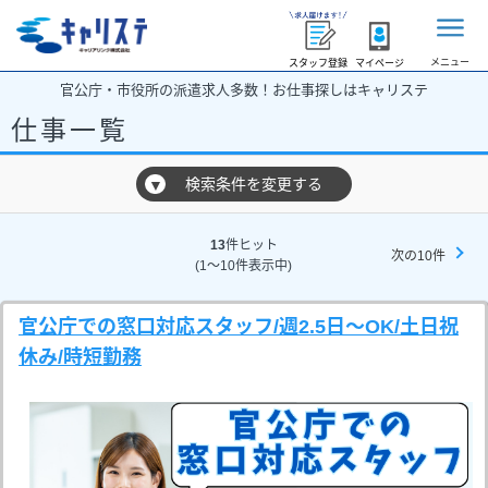
メニュー
スタッフ登録
マイページ
官公庁・市役所の派遣求人多数！お仕事探しはキャリステ
仕事一覧
検索条件を変更する
▼
13
件ヒット
次の10件
(1～10件表示中)
官公庁での窓口対応スタッフ/週2.5日～OK/土日祝
休み/時短勤務