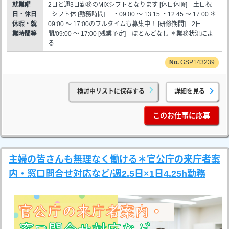
就業曜
2日と週3日勤務のMIXシフトとなります [休日休暇] 土日祝
日・休日
+シフト休 [勤務時間] ・09:00 ～ 13:15 ・12:45 ～ 17:00 ＊
休暇・就
09:00 ～ 17:00のフルタイムも募集中！ [研修期間] 2日
業時間等
間/09:00 ～ 17:00 [残業予定] ほとんどなし ＊業務状況によ
る
GSP143239
検討中リストに保存する
詳細を見る
このお仕事に応募
主婦の皆さんも無理なく働ける＊官公庁の来庁者案
内・窓口問合せ対応など/週2.5日×1日4.25h勤務