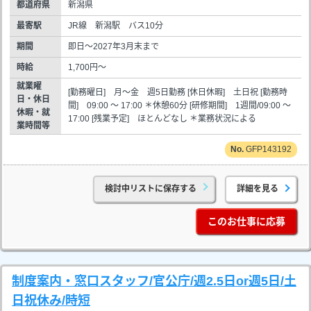
都道府県
新潟県
最寄駅
JR線 新潟駅 バス10分
期間
即日～2027年3月末まで
時給
1,700円～
就業曜
[勤務曜日] 月～金 週5日勤務 [休日休暇] 土日祝 [勤務時
日・休日
間] 09:00 ～ 17:00 ＊休憩60分 [研修期間] 1週間/09:00 ～
休暇・就
17:00 [残業予定] ほとんどなし ＊業務状況による
業時間等
GFP143192
検討中リストに保存する
詳細を見る
このお仕事に応募
制度案内・窓口スタッフ/官公庁/週2.5日or週5日/土
日祝休み/時短