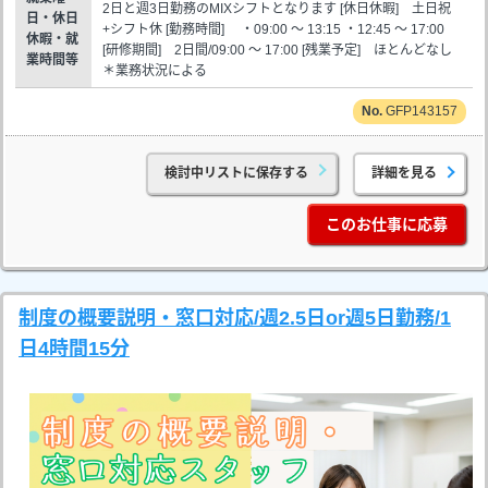
2日と週3日勤務のMIXシフトとなります [休日休暇] 土日祝
日・休日
+シフト休 [勤務時間] ・09:00 ～ 13:15 ・12:45 ～ 17:00
休暇・就
[研修期間] 2日間/09:00 ～ 17:00 [残業予定] ほとんどなし
業時間等
＊業務状況による
GFP143157
検討中リストに保存する
詳細を見る
このお仕事に応募
制度の概要説明・窓口対応/週2.5日or週5日勤務/1
日4時間15分