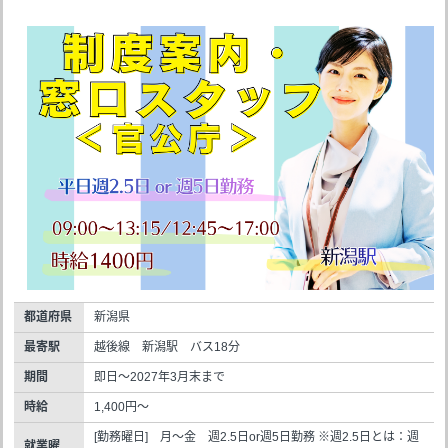
都道府県
新潟県
最寄駅
越後線 新潟駅 バス18分
期間
即日～2027年3月末まで
時給
1,400円～
[勤務曜日] 月～金 週2.5日or週5日勤務 ※週2.5日とは：週
就業曜