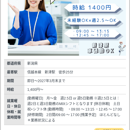
都道府県
新潟県
最寄駅
信越本線 新津駅 徒歩25分
期間
即日～2027年3月末まで
時給
1,400円～
[勤務曜日] 月～金 週2.5日 or 週5日勤務 ※週2.5日とは：
就業曜
週2日と週3日勤務のMIXシフトとなります [休日休暇] 土日
日・休日
祝+シフト休 [勤務時間] ・09:00 ～ 13:15 ・12:45 ～ 17:00
休暇・就
[研修期間] 2日間/09:00 ～ 17:00 [残業予定] ほとんどなし
業時間等
＊業務状況による