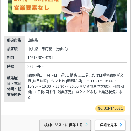
都道府県
山梨県
最寄駅
中央線 甲府駅 徒歩2分
期間
10月初旬～長期
時給
2,050円～
[勤務曜日] 月～日 週5日勤務 ※土曜または日曜の勤務が必
就業曜
須 [休日休暇] シフト休 [勤務時間] ・09:30 ～ 18:00 ・
日・休日
10:30 ～ 19:00 ・11:30 ～ 20:00 ＊いずれも休憩60分 [研修期
休暇・就
間] 6日間/同条件 [残業予定] ほとんどなし ＊業務状況によ
業時間等
る
JSP145521
検討中リストに保存する
詳細を見る