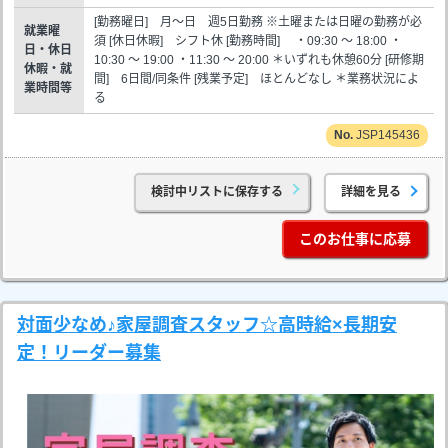
[勤務曜日] 月～日 週5日勤務 ※土曜または日曜の勤務が必
就業曜
須 [休日休暇] シフト休 [勤務時間] ・09:30 ～ 18:00 ・
日・休日
10:30 ～ 19:00 ・11:30 ～ 20:00 ＊いずれも休憩60分 [研修期
休暇・就
間] 6日間/同条件 [残業予定] ほとんどなし ＊業務状況によ
業時間等
る
JSP145436
検討中リストに保存する
詳細を見る
このお仕事に応募
対面少なめ♪家屋調査スタッフ☆高時給×長期安
定！リーダー募集