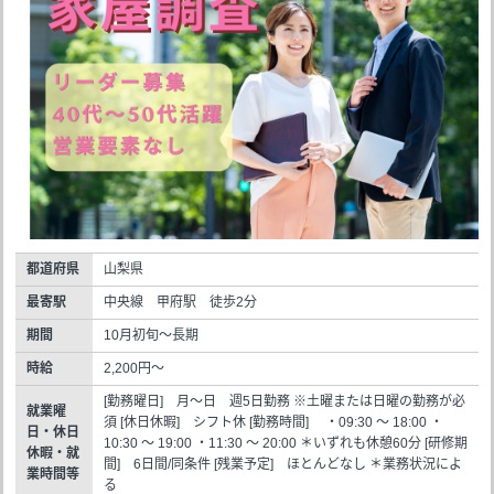
都道府県
山梨県
最寄駅
中央線 甲府駅 徒歩2分
期間
10月初旬～長期
時給
2,200円～
[勤務曜日] 月～日 週5日勤務 ※土曜または日曜の勤務が必
就業曜
須 [休日休暇] シフト休 [勤務時間] ・09:30 ～ 18:00 ・
日・休日
10:30 ～ 19:00 ・11:30 ～ 20:00 ＊いずれも休憩60分 [研修期
休暇・就
間] 6日間/同条件 [残業予定] ほとんどなし ＊業務状況によ
業時間等
る