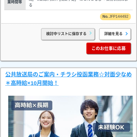
業時間等
る
JFP144492
検討中リストに保存する
詳細を見る
このお仕事に応募
公共放送局のご案内・チラシ投函業務☆対面少なめ
＊高時給×10月開始！