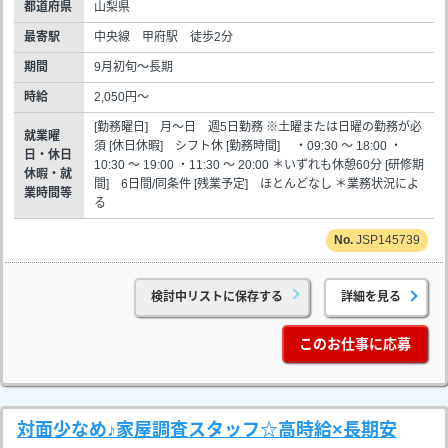
都道府県
山梨県
最寄駅
中央線 甲府駅 徒歩2分
期間
9月初旬～長期
時給
2,050円～
[勤務曜日] 月～日 週5日勤務 ※土曜または日曜の勤務が必
就業曜
須 [休日休暇] シフト休 [勤務時間] ・09:30 ～ 18:00 ・
日・休日
10:30 ～ 19:00 ・11:30 ～ 20:00 ＊いずれも休憩60分 [研修期
休暇・就
間] 6日間/同条件 [残業予定] ほとんどなし ＊業務状況によ
業時間等
る
JSP145739
検討中リストに保存する
詳細を見る
このお仕事に応募
対面少なめ♪家屋調査スタッフ☆高時給×長期安