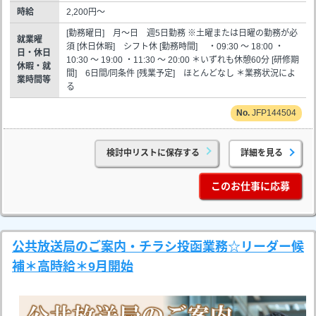
時給
2,200円～
[勤務曜日] 月～日 週5日勤務 ※土曜または日曜の勤務が必
就業曜
須 [休日休暇] シフト休 [勤務時間] ・09:30 ～ 18:00 ・
日・休日
10:30 ～ 19:00 ・11:30 ～ 20:00 ＊いずれも休憩60分 [研修期
休暇・就
間] 6日間/同条件 [残業予定] ほとんどなし ＊業務状況によ
業時間等
る
JFP144504
検討中リストに保存する
詳細を見る
このお仕事に応募
公共放送局のご案内・チラシ投函業務☆リーダー候
補＊高時給＊9月開始