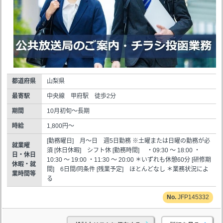
都道府県
山梨県
最寄駅
中央線 甲府駅 徒歩2分
期間
10月初旬～長期
時給
1,800円～
[勤務曜日] 月～日 週5日勤務 ※土曜または日曜の勤務が必
就業曜
須 [休日休暇] シフト休 [勤務時間] ・09:30 ～ 18:00 ・
日・休日
10:30 ～ 19:00 ・11:30 ～ 20:00 ＊いずれも休憩60分 [研修期
休暇・就
間] 6日間/同条件 [残業予定] ほとんどなし ＊業務状況によ
業時間等
る
JFP145332