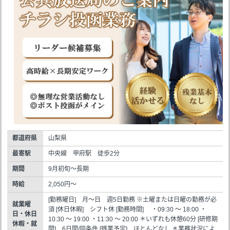
都道府県
山梨県
最寄駅
中央線 甲府駅 徒歩2分
期間
9月初旬～長期
時給
2,050円～
[勤務曜日] 月～日 週5日勤務 ※土曜または日曜の勤務が必
就業曜
須 [休日休暇] シフト休 [勤務時間] ・09:30 ～ 18:00 ・
日・休日
10:30 ～ 19:00 ・11:30 ～ 20:00 ＊いずれも休憩60分 [研修期
休暇・就
間] 6日間/同条件 [残業予定] ほとんどなし ＊業務状況によ