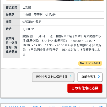
都道府県
山梨県
最寄駅
中央線 甲府駅 徒歩2分
期間
9月初旬～長期
時給
1,800円～
[勤務曜日] 月～日 週5日勤務 ※土曜または日曜の勤務が必
就業曜
須 [休日休暇] シフト休 [勤務時間] ・09:30 ～ 18:00 ・
日・休日
10:30 ～ 19:00 ・11:30 ～ 20:00 ＊いずれも休憩60分 [研修期
休暇・就
間] 6日間/同条件 [残業予定] ほとんどなし ＊業務状況によ
業時間等
る
JFP144481
検討中リストに保存する
詳細を見る
このお仕事に応募