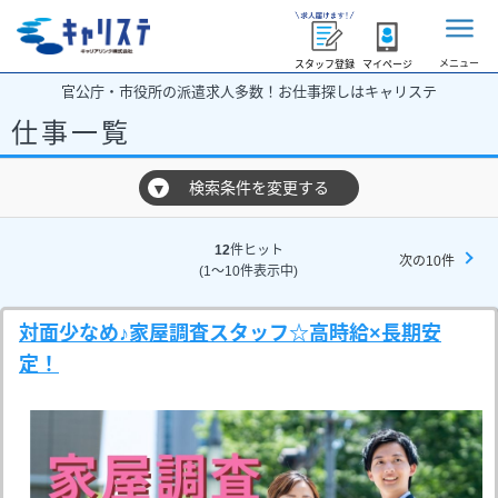
メニュー
スタッフ登録
マイページ
官公庁・市役所の派遣求人多数！お仕事探しはキャリステ
仕事一覧
検索条件を変更する
▼
12
件ヒット
次の10件
(1～10件表示中)
対面少なめ♪家屋調査スタッフ☆高時給×長期安
定！