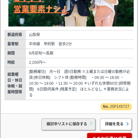
都道府県
山梨県
最寄駅
中央線 甲府駅 徒歩2分
期間
9月初旬～長期
時給
2,200円～
[勤務曜日] 月～日 週5日勤務 ※土曜または日曜の勤務が必
就業曜
須 [休日休暇] シフト休 [勤務時間] ・09:30 ～ 18:00 ・
日・休日
10:30 ～ 19:00 ・11:30 ～ 20:00 ＊いずれも休憩60分 [研修期
休暇・就
間] 6日間/同条件 [残業予定] ほとんどなし ＊業務状況によ
業時間等
る
JSP145727
検討中リストに保存する
詳細を見る