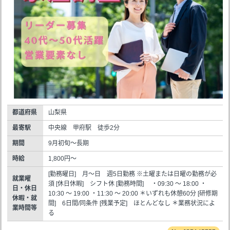
都道府県
山梨県
最寄駅
中央線 甲府駅 徒歩2分
期間
9月初旬～長期
時給
1,800円～
[勤務曜日] 月～日 週5日勤務 ※土曜または日曜の勤務が必
就業曜
須 [休日休暇] シフト休 [勤務時間] ・09:30 ～ 18:00 ・
日・休日
10:30 ～ 19:00 ・11:30 ～ 20:00 ＊いずれも休憩60分 [研修期
休暇・就
間] 6日間/同条件 [残業予定] ほとんどなし ＊業務状況によ
業時間等
る