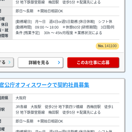
分 地下鉄御堂筋線 梅田駅 徒歩5分 ＊配属先による
間
即日～長期 ＊開始日相談OK
業曜
[勤務曜日] 月～日 週4日or週5日勤務 [休日休暇] シフト休
・休日
[勤務時間] 09:00 ～ 18:00 ＊休憩60分 [研修期間] 3日間/同
暇・就
条件 [残業予定] 30h ～ 45h/月程度 ＊業務状況による
時間等
141100
する
詳細を見る
このお仕事に応募
◎官公庁オフィスワークで契約社員募集
道府県
大阪府
JR各線 大阪駅 徒歩2分 地下鉄四ツ橋線 西梅田駅 徒歩1
寄駅
分 地下鉄御堂筋線 梅田駅 徒歩5分 ＊配属先による
間
即日～長期 ＊開始日相談OK
業曜
[勤務曜日] 月～日 週4日or週5日勤務 [休日休暇] シフト休