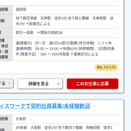
道府県
福岡県
地下鉄空港線 天神駅 徒歩3分 地下鉄七隈線 天神南駅 徒
寄駅
歩3分 ＊配属先による
間
即日～長期 ＊開始日相談OK
業曜
[勤務曜日] 月～日 週4日or週5日勤務 [休日休暇] シフト休
・休日
[勤務時間] 09:00 ～ 18:00 ＊休憩60分 [研修期間] 3日間/同条
暇・就
件 [残業予定] 30h ～ 45h/月程度 ＊業務状況による
時間等
142135
する
詳細を見る
このお仕事に応募
フィスワークで契約社員募集/未経験歓迎
道府県
大阪府
JR各線 大阪駅 徒歩2分 地下鉄四ツ橋線 西梅田駅 徒歩1
寄駅