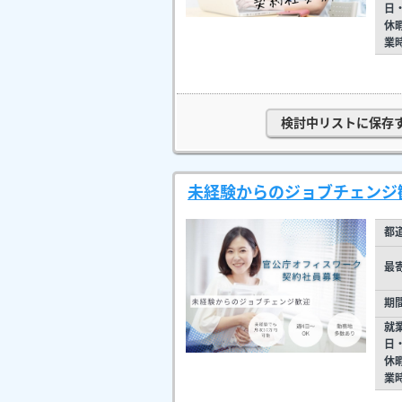
日
休
業
検討中リストに保存
未経験からのジョブチェンジ
都
最
期
就
日
休
業