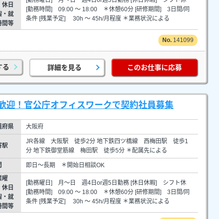
・休日
[勤務時間] 09:00 ～ 18:00 ＊休憩60分 [研修期間] 3日間/同
暇・就
条件 [残業予定] 30h ～ 45h/月程度 ＊業務状況による
時間等
141099
する
詳細を見る
このお仕事に応募
歓迎！官公庁オフィスワークで契約社員募集
道府県
大阪府
JR各線 大阪駅 徒歩2分 地下鉄四ツ橋線 西梅田駅 徒歩1
寄駅
分 地下鉄御堂筋線 梅田駅 徒歩5分 ＊配属先による
間
即日～長期 ＊開始日相談OK
業曜
[勤務曜日] 月～日 週4日or週5日勤務 [休日休暇] シフト休
・休日
[勤務時間] 09:00 ～ 18:00 ＊休憩60分 [研修期間] 3日間/同
暇・就
条件 [残業予定] 30h ～ 45h/月程度 ＊業務状況による
時間等