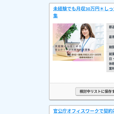
未経験でも月収30万円＊し
集
都
最
期
就
日
休
業
検討中リストに保存
官公庁オフィスワークで契約