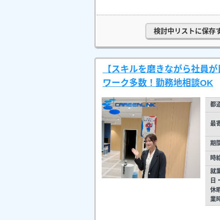
検討中リストに保存
【スキルを磨きながら社員が
ワーク多数！勤務地相談OK
都
最
期
時
就
日
休
業