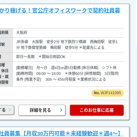
っかり稼げる！官公庁オフィスワークで契約社員募
道府県
大阪府
JR各線 大阪駅 徒歩2分 地下鉄四ツ橋線 西梅田駅 徒歩1
寄駅
分 地下鉄御堂筋線 梅田駅 徒歩5分 ＊配属先による
間
即日～長期 ＊開始日相談OK
業曜
[勤務曜日] 月～日 週4日or週5日勤務 [休日休暇] シフト休
・休日
[勤務時間] 09:00 ～ 18:00 ＊休憩60分 [研修期間] 3日間/同
暇・就
条件 [残業予定] 30h ～ 45h/月程度 ＊業務状況による
時間等
WJP141095
する
詳細を見る
このお仕事に応募
社員募集【月収30万円可能＊未経験歓迎＊週4～】