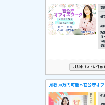
都
最
期
就
日
休
業
検討中リストに保存
月収30万円可能＊官公庁オ
都
最