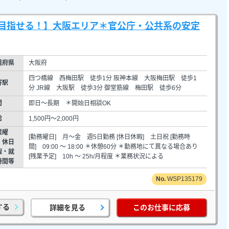
目指せる！】大阪エリア＊官公庁・公共系の安定
道府県
大阪府
四つ橋線 西梅田駅 徒歩1分 阪神本線 大阪梅田駅 徒歩1
寄駅
分 JR線 大阪駅 徒歩3分 御堂筋線 梅田駅 徒歩6分
間
即日～長期 ＊開始日相談OK
給
1,500円～2,000円
業曜
[勤務曜日] 月～金 週5日勤務 [休日休暇] 土日祝 [勤務時
・休日
間] 09:00 ～ 18:00 ＊休憩60分 ＊勤務地にて異なる場合あり
暇・就
[残業予定] 10h ～ 25h/月程度 ＊業務状況による
時間等
WSP135179
する
詳細を見る
このお仕事に応募