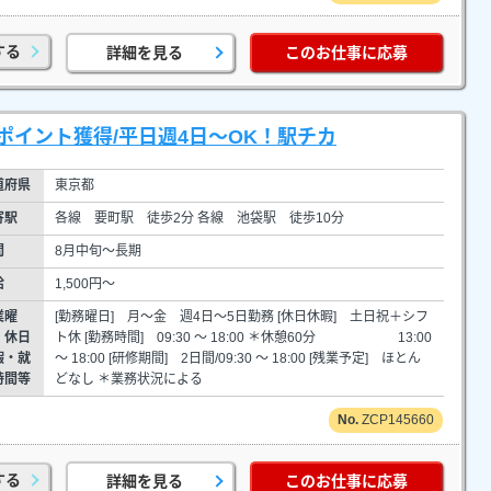
する
詳細を見る
このお仕事に応募
イント獲得/平日週4日～OK！駅チカ
道府県
東京都
寄駅
各線 要町駅 徒歩2分 各線 池袋駅 徒歩10分
間
8月中旬～長期
給
1,500円～
業曜
[勤務曜日] 月～金 週4日～5日勤務 [休日休暇] 土日祝＋シフ
・休日
ト休 [勤務時間] 09:30 ～ 18:00 ＊休憩60分 13:00
暇・就
～ 18:00 [研修期間] 2日間/09:30 ～ 18:00 [残業予定] ほとん
時間等
どなし ＊業務状況による
ZCP145660
する
詳細を見る
このお仕事に応募