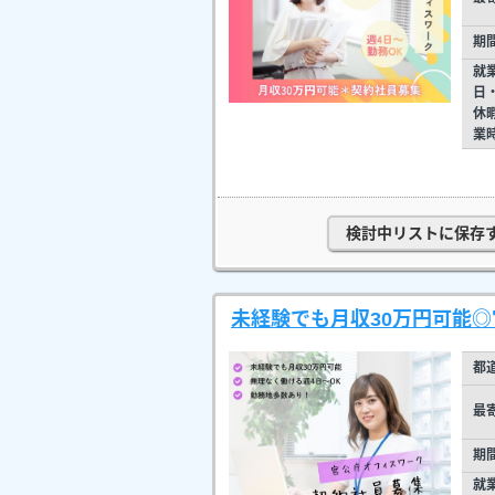
期
就
日
休
業
検討中リストに保存
未経験でも月収30万円可能
都
最
期
就