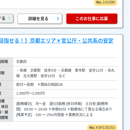
141096
する
詳細を見る
このお仕事に応募
目指せる！】京都エリア＊官公庁・公共系の安定
道府県
京都府
・各線 京都駅 徒歩5分 ・京都線 東寺駅 徒歩12分 ・烏丸
寄駅
線 北大路駅 徒歩10分 など
間
即日～長期 ＊開始日相談OK
給
1,500円～2,000円
業曜
[勤務曜日] 月～金 週5日勤務 [休日休暇] 土日祝 [勤務時
・休日
間] 09:00 ～ 18:00 ＊休憩60分 ＊勤務地にて異なる場合あり
暇・就
[残業予定] 10h ～ 25h/月程度 ＊業務状況による
時間等
KSP135253