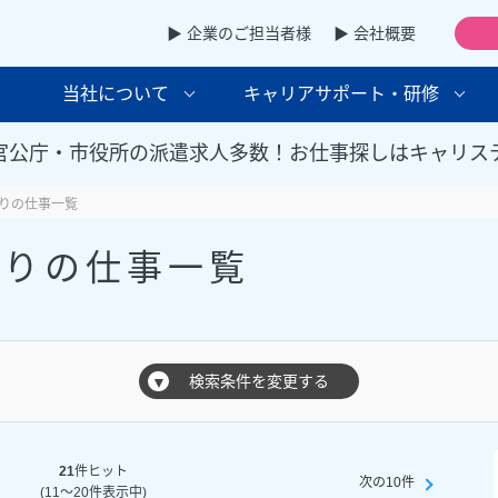
▶ 企業のご担当者様
▶ 会社概要
当社について
キャリアサポート・研修
官公庁・市役所の派遣求人多数！お仕事探しはキャリス
りの仕事一覧
ありの仕事一覧
検索条件を変更する
▼
21
件ヒット
次の10件
(11～20件表示中)