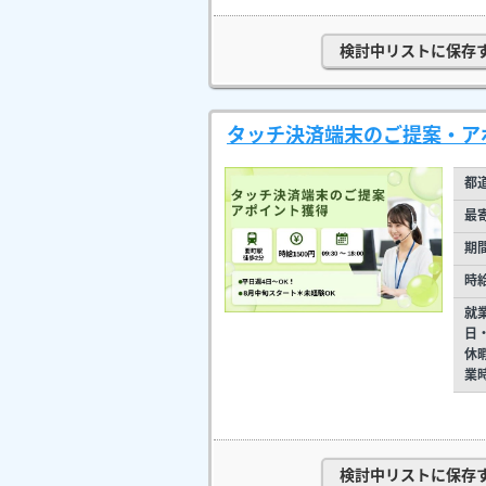
検討中リストに保存
タッチ決済端末のご提案・アポ
都
最
期
時
就
日
休
業
検討中リストに保存