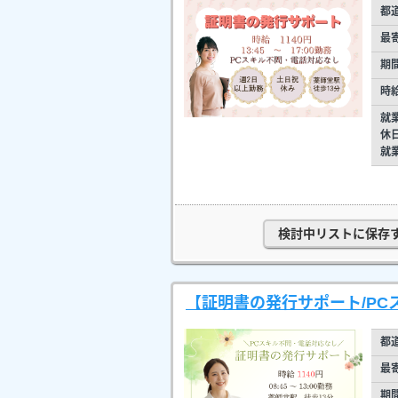
都
最
期
時
就
休
就
検討中リストに保存
【証明書の発行サポート/PCス
都
最
期