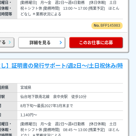
業曜日・
[勤務曜日] 月～金 週2日～週4日勤務 [休日休暇] 土日
日休暇・
祝＋シフト休 [勤務時間] 13:00 ～ 17:00 [残業予定] ほとん
業時間等
どなし ＊業務状況による
BFP145983
する
詳細を見る
このお仕事に応募
し】証明書の発行サポート/週2日～/土日祝休み/時
道府県
宮城県
寄駅
仙台地下鉄南北線 泉中央駅 徒歩10分
間
8月下旬～最長2027年3月末まで
給
1,140円～
業曜日・
[勤務曜日] 月～金 週2日～週4日勤務 [休日休暇] 土日
日休暇・
祝＋シフト休 [勤務時間] 08:45 ～ 13:00 [残業予定] ほとん
業時間等
どなし ＊業務状況による