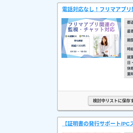
電話対応なし！フリマアプリ
都
最
期
時
就
日
休
業
検討中リストに保存
【証明書の発行サポート/PC