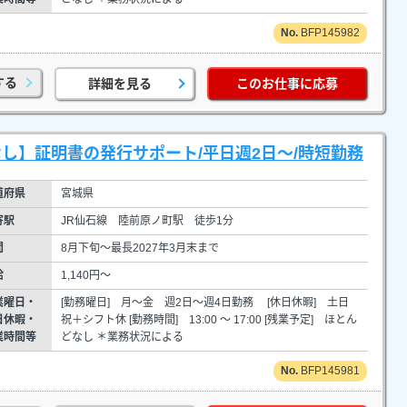
BFP145982
する
詳細を見る
このお仕事に応募
し】証明書の発行サポート/平日週2日～/時短勤務
道府県
宮城県
寄駅
JR仙石線 陸前原ノ町駅 徒歩1分
間
8月下旬～最長2027年3月末まで
給
1,140円～
業曜日・
[勤務曜日] 月～金 週2日～週4日勤務 [休日休暇] 土日
日休暇・
祝＋シフト休 [勤務時間] 13:00 ～ 17:00 [残業予定] ほとん
業時間等
どなし ＊業務状況による
BFP145981