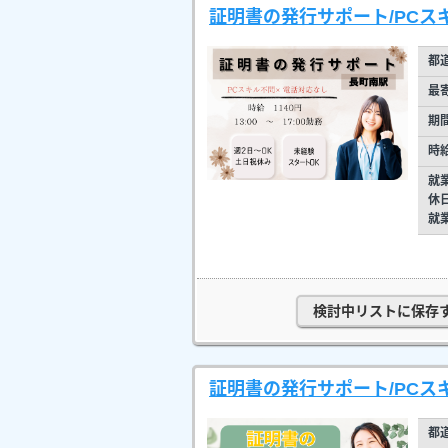
証明書の発行サポート/PCスキル
都
最
期
時
就
休
就
検討中リストに保存
証明書の発行サポート/PCスキ
都