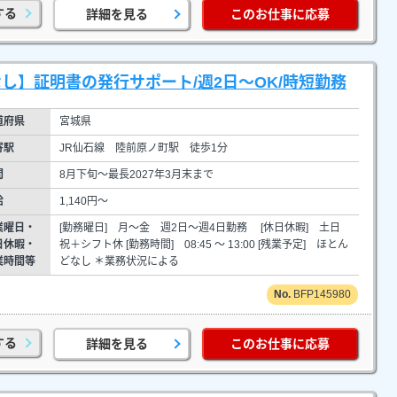
する
詳細を見る
このお仕事に応募
し】証明書の発行サポート/週2日～OK/時短勤務
道府県
宮城県
寄駅
JR仙石線 陸前原ノ町駅 徒歩1分
間
8月下旬～最長2027年3月末まで
給
1,140円～
業曜日・
[勤務曜日] 月～金 週2日～週4日勤務 [休日休暇] 土日
日休暇・
祝＋シフト休 [勤務時間] 08:45 ～ 13:00 [残業予定] ほとん
業時間等
どなし ＊業務状況による
BFP145980
する
詳細を見る
このお仕事に応募