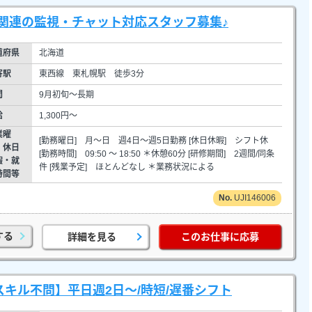
関連の監視・チャット対応スタッフ募集♪
道府県
北海道
寄駅
東西線 東札幌駅 徒歩3分
間
9月初旬～長期
給
1,300円～
業曜
[勤務曜日] 月～日 週4日～週5日勤務 [休日休暇] シフト休
・休日
[勤務時間] 09:50 ～ 18:50 ＊休憩60分 [研修期間] 2週間/同条
暇・就
件 [残業予定] ほとんどなし ＊業務状況による
時間等
UJI146006
する
詳細を見る
このお仕事に応募
スキル不問】平日週2日～/時短/遅番シフト