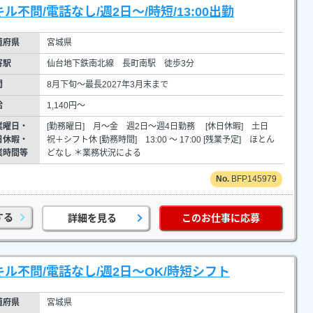
不問/電話なし/週2日～/時短/13:00出勤
道府県
宮城県
寄駅
仙台地下鉄南北線 長町南駅 徒歩3分
間
8月下旬～最長2027年3月末まで
給
1,140円～
業曜日・
[勤務曜日] 月～金 週2日～週4日勤務 [休日休暇] 土日
日休暇・
祝＋シフト休 [勤務時間] 13:00 ～ 17:00 [残業予定] ほとん
業時間等
どなし ＊業務状況による
BFP145979
する
詳細を見る
このお仕事に応募
ル不問/電話なし/週2日～OK/時短シフト
道府県
宮城県