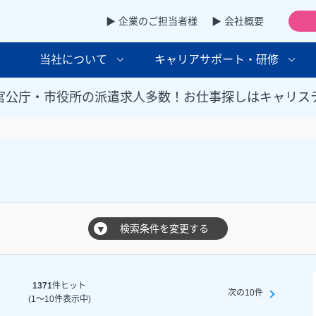
▶ 企業のご担当者様
▶ 会社概要
当社について
キャリアサポート・研修
官公庁・市役所の派遣求人多数！お仕事探しはキャリス
検索条件を変更する
▼
1371
件ヒット
次の10件
(1～10件表示中)