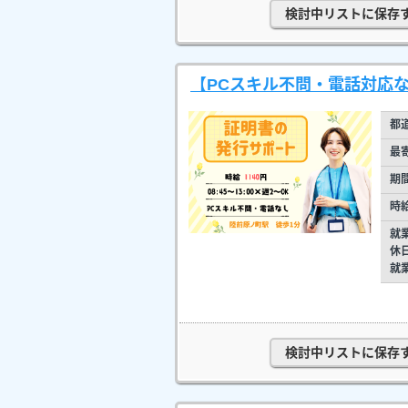
検討中リストに保存
【PCスキル不問・電話対応な
都
最
期
時
就
休
就
検討中リストに保存