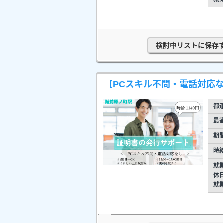
検討中リストに保存
【PCスキル不問・電話対応な
都
最
期
時
就
休
就