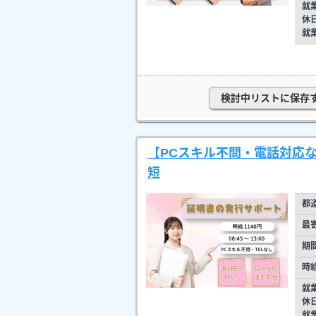
就
休
就
検討中リストに保存
【PCスキル不問・電話対応な
短
都
最
期
時
就
休
就