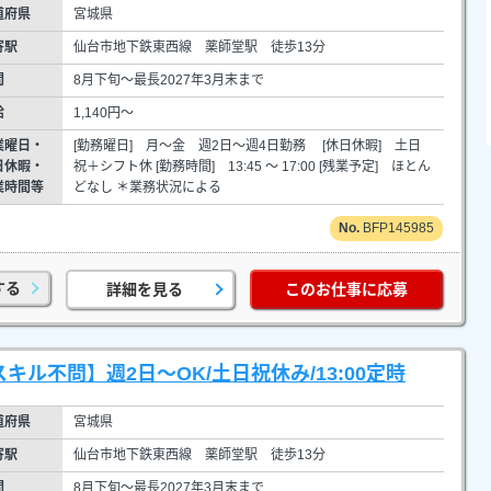
道府県
宮城県
寄駅
仙台市地下鉄東西線 薬師堂駅 徒歩13分
間
8月下旬～最長2027年3月末まで
給
1,140円～
業曜日・
[勤務曜日] 月～金 週2日～週4日勤務 [休日休暇] 土日
日休暇・
祝＋シフト休 [勤務時間] 13:45 ～ 17:00 [残業予定] ほとん
業時間等
どなし ＊業務状況による
BFP145985
する
詳細を見る
このお仕事に応募
キル不問】週2日～OK/土日祝休み/13:00定時
道府県
宮城県
寄駅
仙台市地下鉄東西線 薬師堂駅 徒歩13分
間
8月下旬～最長2027年3月末まで