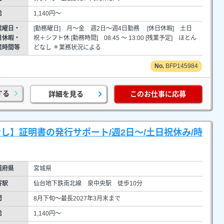
給
1,140円～
業曜日・
[勤務曜日] 月～金 週2日～週4日勤務 [休日休暇] 土日
日休暇・
祝＋シフト休 [勤務時間] 08:45 ～ 13:00 [残業予定] ほとん
業時間等
どなし ＊業務状況による
BFP145984
する
詳細を見る
このお仕事に応募
し】証明書の発行サポート/週2日～/土日祝休み/時
道府県
宮城県
寄駅
仙台地下鉄南北線 泉中央駅 徒歩10分
間
8月下旬～最長2027年3月末まで
給
1,140円～