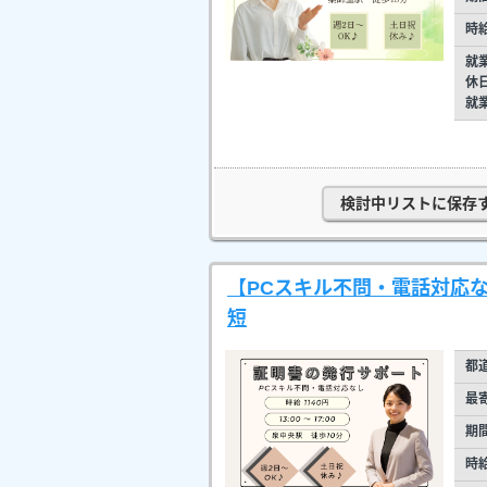
時
就
休
就
検討中リストに保存
【PCスキル不問・電話対応な
短
都
最
期
時