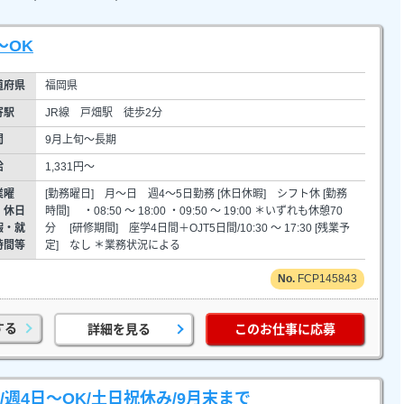
～OK
道府県
福岡県
寄駅
JR線 戸畑駅 徒歩2分
間
9月上旬～長期
給
1,331円～
業曜
[勤務曜日] 月～日 週4～5日勤務 [休日休暇] シフト休 [勤務
・休日
時間] ・08:50 ～ 18:00 ・09:50 ～ 19:00 ＊いずれも休憩70
暇・就
分 [研修期間] 座学4日間＋OJT5日間/10:30 ～ 17:30 [残業予
時間等
定] なし ＊業務状況による
FCP145843
する
詳細を見る
このお仕事に応募
週4日～OK/土日祝休み/9月末まで