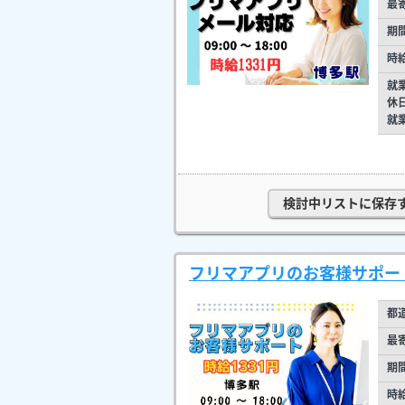
最
期
時
就
休
就
検討中リストに保存
フリマアプリのお客様サポー
都
最
期
時