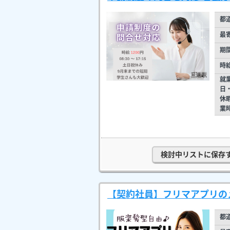
都
最
期
時
就
日
休
業
検討中リストに保存
【契約社員】フリマアプリの
都