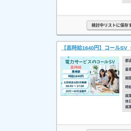
検討中リストに保存
【高時給1640円】コールSV
都
最
期
時
就
休
就