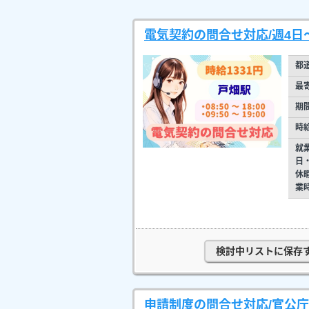
電気契約の問合せ対応/週4日
都
最
期
時
就
日
休
業
検討中リストに保存
申請制度の問合せ対応/官公庁/