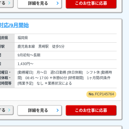
する
詳細を見る
このお仕事に応募
応/9月開始
道府県
福岡県
寄駅
鹿児島本線 黒崎駅 徒歩5分
間
9月初旬～長期
給
1,430円～
業曜日・
[勤務曜日] 月～日 週5日勤務 [休日休暇] シフト休 [勤務時
日休暇・
間] 08:45 ～ 17:00 ＊休憩60分 [研修期間] 1ヶ月間/同条件
業時間等
[残業予定] なし ＊業務状況による
FCP145764
する
詳細を見る
このお仕事に応募