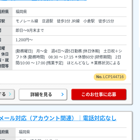
道府県
福岡県
寄駅
モノレール線 旦過駅 徒歩3分 JR線 小倉駅 徒歩15分
間
即日～9月末まで
給
1,200円～
業曜
[勤務曜日] 月～金 週4日～週5日勤務 [休日休暇] 土日祝＋シ
・休日
フト休 [勤務時間] 08:30 ～ 17:15 ＊休憩60分 [研修期間] 2日
暇・就
間/10:00 ～ 17:00 [残業予定] ほとんどなし ＊業務状況による
時間等
LCP144716
する
詳細を見る
このお仕事に応募
メール対応（アカウント関連）｜電話対応なし
道府県
福岡県