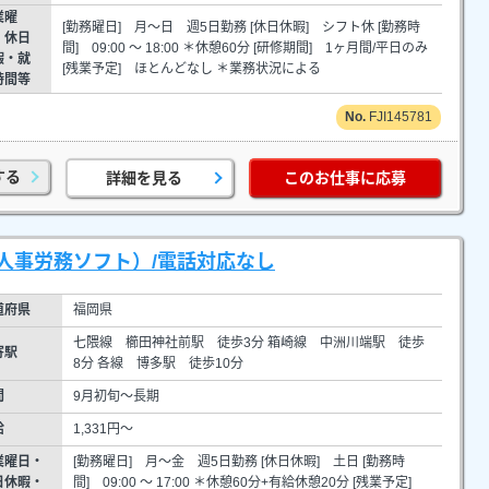
業曜
[勤務曜日] 月～日 週5日勤務 [休日休暇] シフト休 [勤務時
・休日
間] 09:00 ～ 18:00 ＊休憩60分 [研修期間] 1ヶ月間/平日のみ
暇・就
[残業予定] ほとんどなし ＊業務状況による
時間等
FJI145781
する
詳細を見る
このお仕事に応募
人事労務ソフト）/電話対応なし
道府県
福岡県
七隈線 櫛田神社前駅 徒歩3分 箱崎線 中洲川端駅 徒歩
寄駅
8分 各線 博多駅 徒歩10分
間
9月初旬～長期
給
1,331円～
業曜日・
[勤務曜日] 月～金 週5日勤務 [休日休暇] 土日 [勤務時
日休暇・
間] 09:00 ～ 17:00 ＊休憩60分+有給休憩20分 [残業予定]