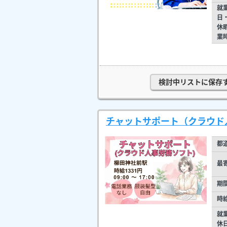
就
日
休
業
検討中リストに保存
チャットサポート（クラウド
都
最
期
時
就
休