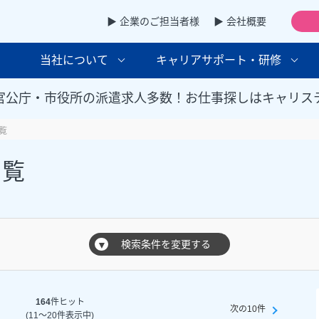
▶ 企業のご担当者様
▶ 会社概要
当社について
キャリアサポート・研修
官公庁・市役所の派遣求人多数！お仕事探しはキャリス
覧
一覧
検索条件を変更する
▼
164
件ヒット
次の10件
(11～20件表示中)