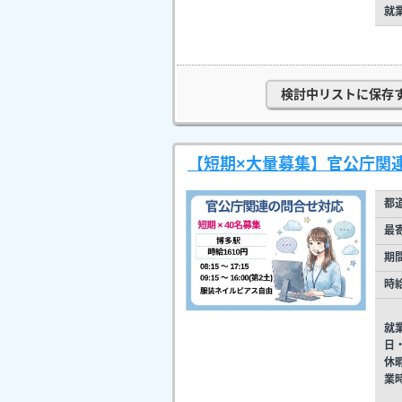
就
検討中リストに保存
【短期×大量募集】官公庁関連
都
最
期
時
就
日
休
業