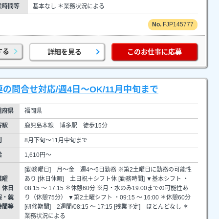
業時間等
基本なし ＊業務状況による
FJP145777
する
詳細を見る
このお仕事に応募
の問合せ対応/週4日～OK/11月中旬まで
道府県
福岡県
寄駅
鹿児島本線 博多駅 徒歩15分
間
8月下旬～11月中旬まで
給
1,610円～
[勤務曜日] 月～金 週4～5日勤務 ※第2土曜日に勤務の可能性
業曜
あり [休日休暇] 土日祝＋シフト休 [勤務時間] ▼基本シフト ・
・休日
08:15 ～ 17:15 ＊休憩60分 ※月・水のみ19:00までの可能性あ
暇・就
り（休憩75分） ▼第2土曜シフト ・09:15 ～ 16:00 ＊休憩60分
時間等
[研修期間] 2週間/08:15 ～ 17:15 [残業予定] ほとんどなし ＊
業務状況による