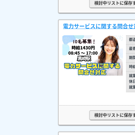
検討中リストに保存
電力サービスに関する問合せ対
都
最
期
時
就
休
就
検討中リストに保存