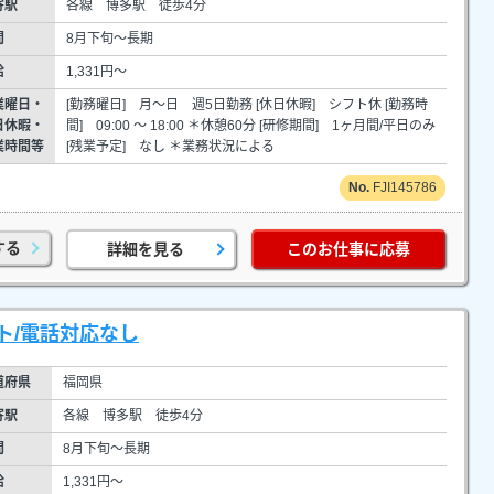
寄駅
各線 博多駅 徒歩4分
間
8月下旬～長期
給
1,331円～
業曜日・
[勤務曜日] 月～日 週5日勤務 [休日休暇] シフト休 [勤務時
日休暇・
間] 09:00 ～ 18:00 ＊休憩60分 [研修期間] 1ヶ月間/平日のみ
業時間等
[残業予定] なし ＊業務状況による
FJI145786
する
詳細を見る
このお仕事に応募
ト/電話対応なし
道府県
福岡県
寄駅
各線 博多駅 徒歩4分
間
8月下旬～長期
給
1,331円～