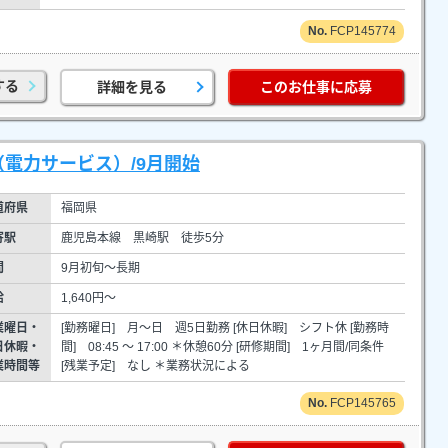
FCP145774
する
詳細を見る
このお仕事に応募
（電力サービス）/9月開始
道府県
福岡県
寄駅
鹿児島本線 黒崎駅 徒歩5分
間
9月初旬～長期
給
1,640円～
業曜日・
[勤務曜日] 月～日 週5日勤務 [休日休暇] シフト休 [勤務時
日休暇・
間] 08:45 ～ 17:00 ＊休憩60分 [研修期間] 1ヶ月間/同条件
業時間等
[残業予定] なし ＊業務状況による
FCP145765