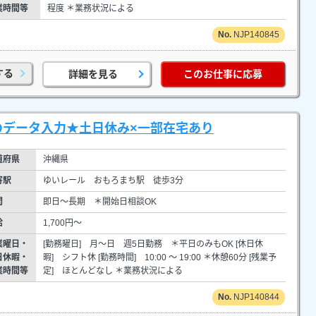
業時間等
程度 ＊業務状況による
NJP140845
する
詳細を見る
このお仕事に応募
のデータ入力★土日休み×一部在宅あり
道府県
沖縄県
寄駅
ゆいレール おもろまち駅 徒歩3分
間
即日～長期 ＊開始日相談OK
給
1,700円～
業曜日・
[勤務曜日] 月～日 週5日勤務 ＊平日のみもOK [休日休
日休暇・
暇] シフト休 [勤務時間] 10:00 ～ 19:00 ＊休憩60分 [残業予
業時間等
定] ほとんどなし ＊業務状況による
NJP140844