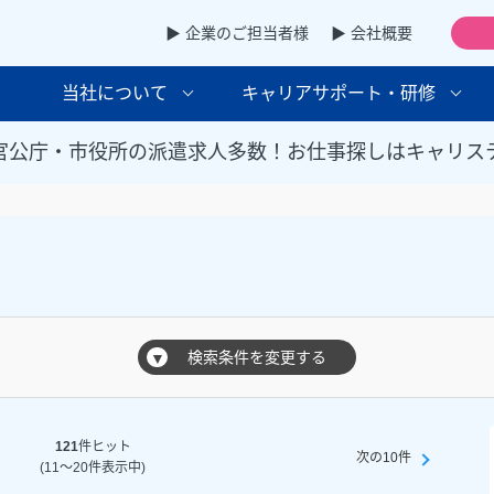
▶ 企業のご担当者様
▶ 会社概要
当社について
キャリアサポート・研修
官公庁・市役所の派遣求人多数！お仕事探しはキャリス
検索条件を変更する
▼
121
件ヒット
次の10件
(11～20件表示中)