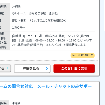
道府県
沖縄県
寄駅
ゆいレール おもろまち駅 徒歩5分
間
即日～長期 ＊1ヶ月以上の短期も相談OK
給
1,700円～
業曜
[勤務曜日] 月～日 週5日勤務 [休日休暇] シフト休 [勤務時
・休日
間] 1日8h勤務 ・09:00 ～ 18:00 ・10:00 ～ 19:00 など ＊いず
暇・就
れも休憩60分 [残業予定] ほとんどなし ＊業務状況による
時間等
NJP140852
する
詳細を見る
このお仕事に応募
ゲームの問合せ対応｜メール・チャットのみサポー
道府県
沖縄県