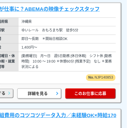
が仕事に？ABEMAの映像チェックスタッフ
道府県
沖縄県
寄駅
ゆいレール おもろまち駅 徒歩5分
間
即日～長期 ＊開始日相談OK
給
1,400円～
業曜日・休
[勤務曜日] 月～日 週5日勤務 [休日休暇] シフト休 [勤務
休暇・就業
時間] 10:00 ～ 19:00 ＊休憩60分 [残業予定] なし ＊業務
間等
状況による
NJP140853
する
詳細を見る
このお仕事に応募
組費用のコツコツデータ入力／未経験OK×時給170