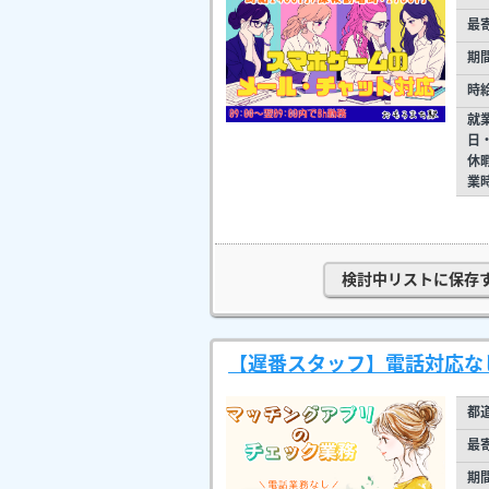
最
期
時
就
日
休
業
検討中リストに保存
【遅番スタッフ】電話対応な
都
最
期