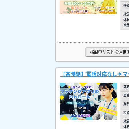
時
就
休
就
検討中リストに保存
【高時給】電話対応なし＊マ
都
最
期
時
就
休