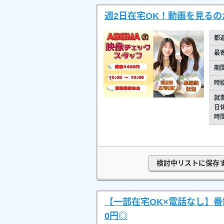
週2日在宅OK！動画を見るの
都
最
期
時
就
日
時
検討中リストに保存
【一部在宅OK×電話なし】番
0円◎