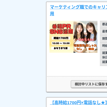
マーケティング職でのキャリア
用
都
最
期
時
就
休
就
検討中リストに保存
【高時給1700円×電話なし★】