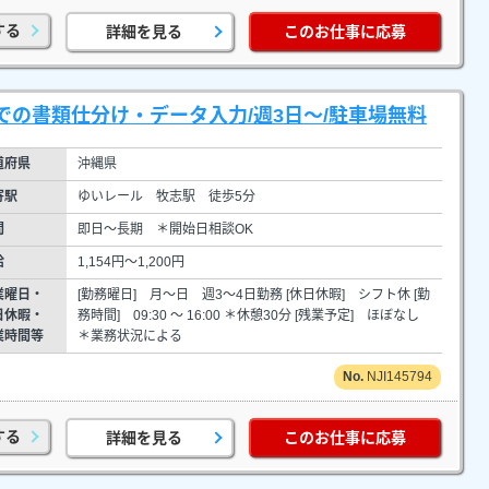
する
詳細を見る
このお仕事に応募
の書類仕分け・データ入力/週3日～/駐車場無料
道府県
沖縄県
寄駅
ゆいレール 牧志駅 徒歩5分
間
即日～長期 ＊開始日相談OK
給
1,154円～1,200円
業曜日・
[勤務曜日] 月～日 週3～4日勤務 [休日休暇] シフト休 [勤
日休暇・
務時間] 09:30 ～ 16:00 ＊休憩30分 [残業予定] ほぼなし
業時間等
＊業務状況による
NJI145794
する
詳細を見る
このお仕事に応募