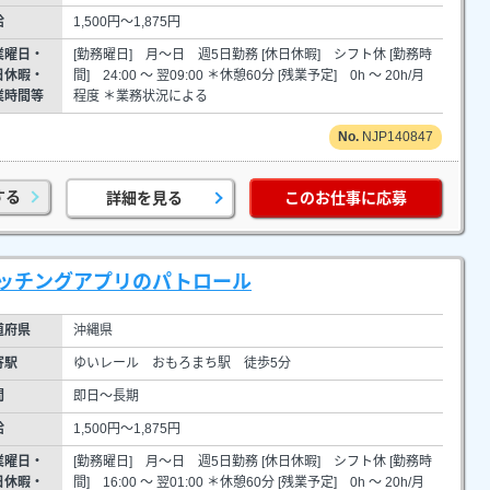
給
1,500円～1,875円
業曜日・
[勤務曜日] 月～日 週5日勤務 [休日休暇] シフト休 [勤務時
日休暇・
間] 24:00 ～ 翌09:00 ＊休憩60分 [残業予定] 0h ～ 20h/月
業時間等
程度 ＊業務状況による
NJP140847
する
詳細を見る
このお仕事に応募
ッチングアプリのパトロール
道府県
沖縄県
寄駅
ゆいレール おもろまち駅 徒歩5分
間
即日～長期
給
1,500円～1,875円
業曜日・
[勤務曜日] 月～日 週5日勤務 [休日休暇] シフト休 [勤務時
日休暇・
間] 16:00 ～ 翌01:00 ＊休憩60分 [残業予定] 0h ～ 20h/月