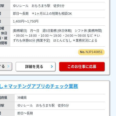
寄駅
ゆいレール おもろまち駅 徒歩5分
間
即日～長期 ＊1ヶ月以上の短期も相談OK
給
1,400円～1,750円
業曜
[勤務曜日] 月～日 週5日勤務 [休日休暇] シフト休 [勤務時間]
・休日
・09:00 ～ 18:00 ・10:00 ～ 19:00 ・24:00 ～ 09:00 など ＊い
暇・就
ずれも休憩60分 [残業予定] ほとんどなし ＊業務状況による
時間等
NJP140851
する
詳細を見る
このお仕事に応募
し＊マッチングアプリのチェック業務
道府県
沖縄県
寄駅
ゆいレール おもろまち駅 徒歩5分
間
即日～長期