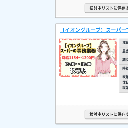
検討中リストに保存
【イオングループ】スーパーで
都
最
期
時
就
休
就
検討中リストに保存