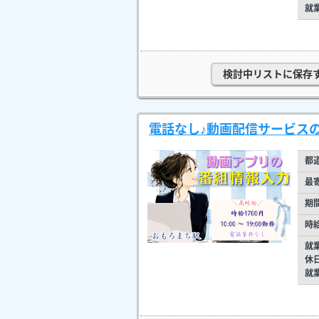
就
検討中リストに保存
電話なし♪動画配信サービス
都
最
期
時
就
休
就