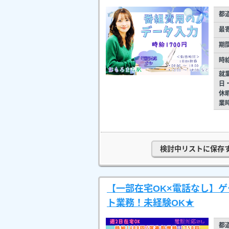
都
最
期
時
就
日
休
業
検討中リストに保存
【一部在宅OK×電話なし】
ト業務！未経験OK★
都