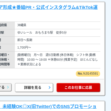
形成★番組PR・公式インスタグラム&TikTok運
道府県
沖縄県
寄駅
ゆいレール おもろまち駅 徒歩5分
間
即日～長期
給
1,700円～
業曜日・
[勤務曜日] 月～日 週5日勤務 [休日休暇] シフト休 [勤務
日休暇・
時間] 10:00 ～ 19:00 ＊休憩60分 [残業予定] ほとんどなし
業時間等
＊業務状況による
NJI145591
する
詳細を見る
このお仕事に応募
未経験OK◎X(旧Twitter)でのSNSプロモーショ