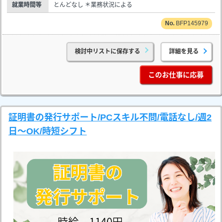
就業時間等
とんどなし ＊業務状況による
BFP145979
検討中リストに保存する
詳細を見る
このお仕事に応募
証明書の発行サポート/PCスキル不問/電話なし/週2
日～OK/時短シフト