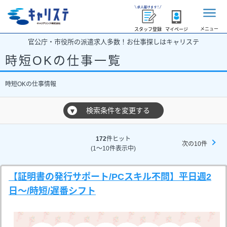
メニュー
スタッフ登録
マイページ
官公庁・市役所の派遣求人多数！お仕事探しはキャリステ
時短OKの仕事一覧
時短OKの仕事情報
検索条件を変更する
▼
172
件ヒット
次の10件
(1～10件表示中)
【証明書の発行サポート/PCスキル不問】平日週2
日～/時短/遅番シフト