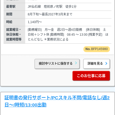
最寄駅
JR仙石線 陸前原ノ町駅 徒歩1分
期間
8月下旬～最長2027年3月末まで
時給
1,140円～
就業曜日・
[勤務曜日] 月～金 週2日～週4日勤務 [休日休暇] 土
休日休暇・
日祝＋シフト休 [勤務時間] 08:45 ～ 13:00 [残業予定] ほ
就業時間等
とんどなし ＊業務状況による
BFP145980
検討中リストに保存する
詳細を見る
このお仕事に応募
証明書の発行サポート/PCスキル不問/電話なし/週2
日～/時短/13:00出勤