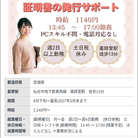
都道府県
宮城県
最寄駅
仙台市地下鉄東西線 薬師堂駅 徒歩13分
期間
8月下旬～最長2027年3月末まで
時給
1,140円～
就業曜日・
[勤務曜日] 月～金 週2日～週4日勤務 [休日休暇] 土
休日休暇・
日祝＋シフト休 [勤務時間] 13:45 ～ 17:00 [残業予定] ほ
就業時間等
とんどなし ＊業務状況による