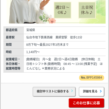
都道府県
宮城県
最寄駅
仙台市地下鉄東西線 薬師堂駅 徒歩13分
期間
8月下旬～最長2027年3月末まで
時給
1,140円～
就業曜日・
[勤務曜日] 月～金 週2日～週4日勤務 [休日休暇] 土
休日休暇・
日祝＋シフト休 [勤務時間] 08:45 ～ 13:00 [残業予定] ほ
就業時間等
とんどなし ＊業務状況による
BFP145984
検討中リストに保存する
詳細を見る
このお仕事に応募