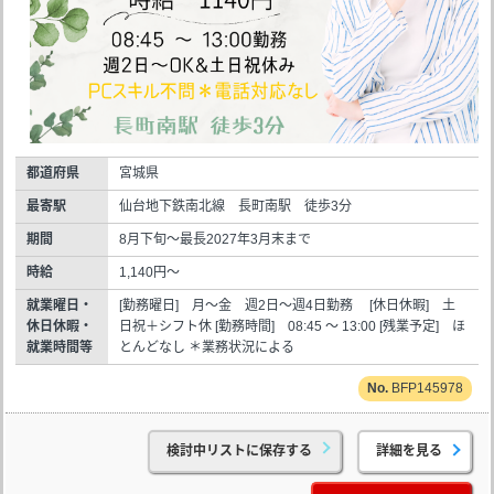
都道府県
宮城県
最寄駅
仙台地下鉄南北線 長町南駅 徒歩3分
期間
8月下旬～最長2027年3月末まで
時給
1,140円～
就業曜日・
[勤務曜日] 月～金 週2日～週4日勤務 [休日休暇] 土
休日休暇・
日祝＋シフト休 [勤務時間] 08:45 ～ 13:00 [残業予定] ほ
就業時間等
とんどなし ＊業務状況による
BFP145978
検討中リストに保存する
詳細を見る