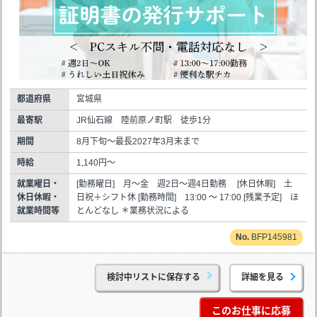
都道府県
宮城県
最寄駅
JR仙石線 陸前原ノ町駅 徒歩1分
期間
8月下旬～最長2027年3月末まで
時給
1,140円～
就業曜日・
[勤務曜日] 月～金 週2日～週4日勤務 [休日休暇] 土
休日休暇・
日祝＋シフト休 [勤務時間] 13:00 ～ 17:00 [残業予定] ほ
就業時間等
とんどなし ＊業務状況による
BFP145981
検討中リストに保存する
詳細を見る
このお仕事に応募