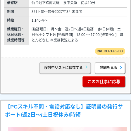
最寄駅
仙台地下鉄南北線 泉中央駅 徒歩10分
期間
8月下旬～最長2027年3月末まで
時給
1,140円～
就業曜日・
[勤務曜日] 月～金 週2日～週4日勤務 [休日休暇] 土
休日休暇・
日祝＋シフト休 [勤務時間] 13:00 ～ 17:00 [残業予定] ほ
就業時間等
とんどなし ＊業務状況による
BFP145983
検討中リストに保存する
詳細を見る
このお仕事に応募
【PCスキル不問・電話対応なし】証明書の発行サ
ポート/週2日～/土日祝休み/時短