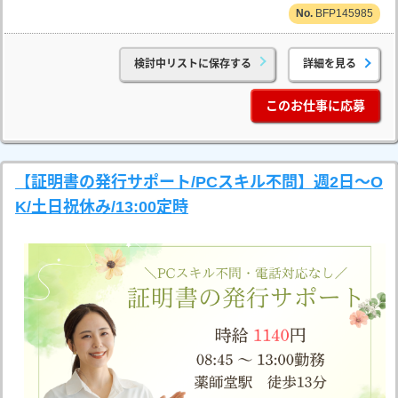
BFP145985
検討中リストに保存する
詳細を見る
このお仕事に応募
【証明書の発行サポート/PCスキル不問】週2日～O
K/土日祝休み/13:00定時