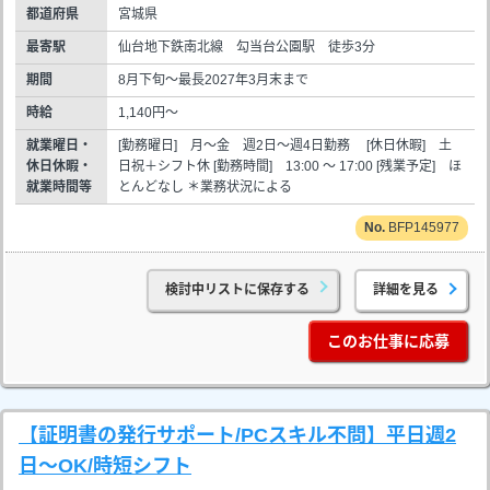
都道府県
宮城県
最寄駅
仙台地下鉄南北線 勾当台公園駅 徒歩3分
期間
8月下旬～最長2027年3月末まで
時給
1,140円～
就業曜日・
[勤務曜日] 月～金 週2日～週4日勤務 [休日休暇] 土
休日休暇・
日祝＋シフト休 [勤務時間] 13:00 ～ 17:00 [残業予定] ほ
就業時間等
とんどなし ＊業務状況による
BFP145977
検討中リストに保存する
詳細を見る
このお仕事に応募
【証明書の発行サポート/PCスキル不問】平日週2
日～OK/時短シフト