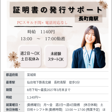
都道府県
宮城県
最寄駅
仙台地下鉄南北線 長町南駅 徒歩3分
期間
8月下旬～最長2027年3月末まで
時給
1,140円～
就業曜日・
[勤務曜日] 月～金 週2日～週4日勤務 [休日休暇] 土
休日休暇・
日祝＋シフト休 [勤務時間] 13:00 ～ 17:00 [残業予定] ほ