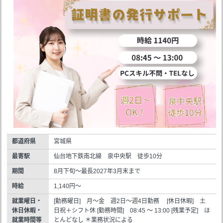
都道府県
宮城県
最寄駅
仙台地下鉄南北線 泉中央駅 徒歩10分
期間
8月下旬～最長2027年3月末まで
時給
1,140円～
就業曜日・
[勤務曜日] 月～金 週2日～週4日勤務 [休日休暇] 土
休日休暇・
日祝＋シフト休 [勤務時間] 08:45 ～ 13:00 [残業予定] ほ
就業時間等
とんどなし ＊業務状況による