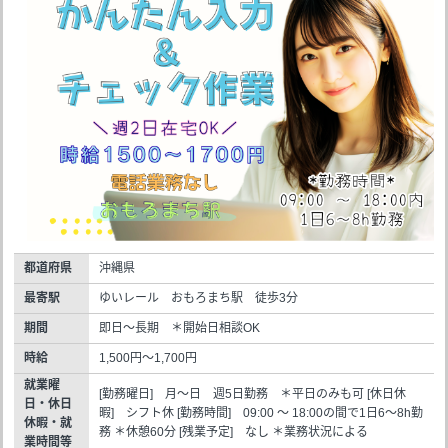
都道府県
沖縄県
最寄駅
ゆいレール おもろまち駅 徒歩3分
期間
即日～長期 ＊開始日相談OK
時給
1,500円～1,700円
就業曜
[勤務曜日] 月～日 週5日勤務 ＊平日のみも可 [休日休
日・休日
暇] シフト休 [勤務時間] 09:00 ～ 18:00の間で1日6～8h勤
休暇・就
務 ＊休憩60分 [残業予定] なし ＊業務状況による
業時間等