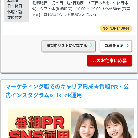
就業曜
[勤務曜日] 月～日 週5日勤務 ＊平日のみもOK [休日休
日・休日
暇] シフト休 [勤務時間] 10:00 ～ 19:00 ＊休憩60分 [残業
休暇・就
予定] ほとんどなし ＊業務状況による
業時間等
NJP140844
検討中リストに保存する
詳細を見る
このお仕事に応募
マーケティング職でのキャリア形成★番組PR・公
式インスタグラム&TikTok運用