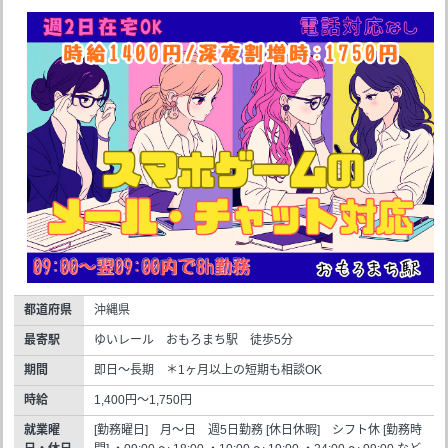
都道府県
沖縄県
最寄駅
ゆいレール おもろまち駅 徒歩5分
期間
即日～長期 ＊1ヶ月以上の短期も相談OK
時給
1,400円～1,750円
就業曜
[勤務曜日] 月～日 週5日勤務 [休日休暇] シフト休 [勤務時