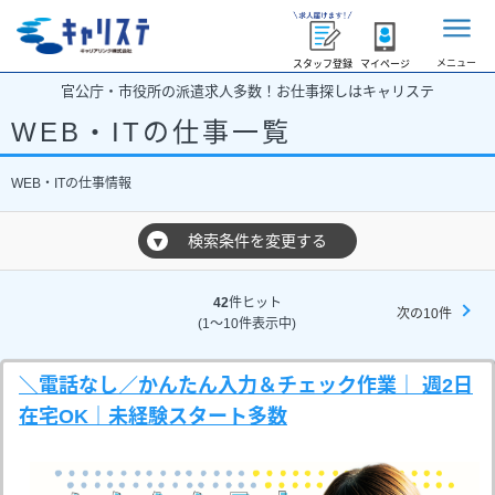
メニュー
スタッフ登録
マイページ
官公庁・市役所の派遣求人多数！お仕事探しはキャリステ
WEB・ITの仕事一覧
WEB・ITの仕事情報
検索条件を変更する
▼
42
件ヒット
次の10件
(1～10件表示中)
＼電話なし／かんたん入力＆チェック作業｜ 週2日
在宅OK｜未経験スタート多数