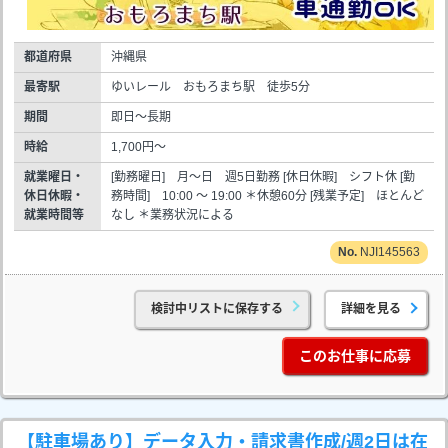
都道府県
沖縄県
最寄駅
ゆいレール おもろまち駅 徒歩5分
期間
即日～長期
時給
1,700円～
就業曜日・
[勤務曜日] 月～日 週5日勤務 [休日休暇] シフト休 [勤
休日休暇・
務時間] 10:00 ～ 19:00 ＊休憩60分 [残業予定] ほとんど
就業時間等
なし ＊業務状況による
NJI145563
検討中リストに保存する
詳細を見る
このお仕事に応募
【駐車場あり】データ入力・請求書作成/週2日は在