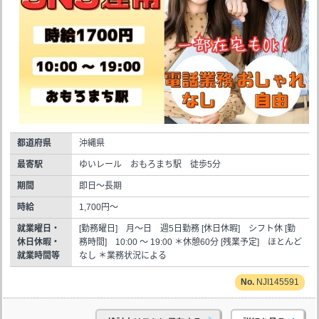
都道府県
沖縄県
最寄駅
ゆいレール おもろまち駅 徒歩5分
期間
即日～長期
時給
1,700円～
就業曜日・
[勤務曜日] 月～日 週5日勤務 [休日休暇] シフト休 [勤
休日休暇・
務時間] 10:00 ～ 19:00 ＊休憩60分 [残業予定] ほとんど
就業時間等
なし ＊業務状況による
NJI145591