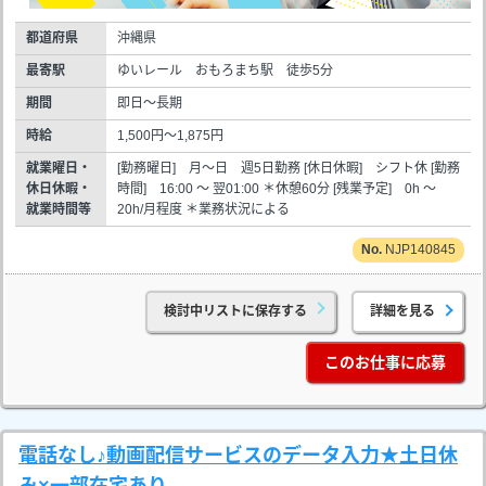
都道府県
沖縄県
最寄駅
ゆいレール おもろまち駅 徒歩5分
期間
即日～長期
時給
1,500円～1,875円
就業曜日・
[勤務曜日] 月～日 週5日勤務 [休日休暇] シフト休 [勤務
休日休暇・
時間] 16:00 ～ 翌01:00 ＊休憩60分 [残業予定] 0h ～
就業時間等
20h/月程度 ＊業務状況による
NJP140845
検討中リストに保存する
詳細を見る
このお仕事に応募
電話なし♪動画配信サービスのデータ入力★土日休
み×一部在宅あり