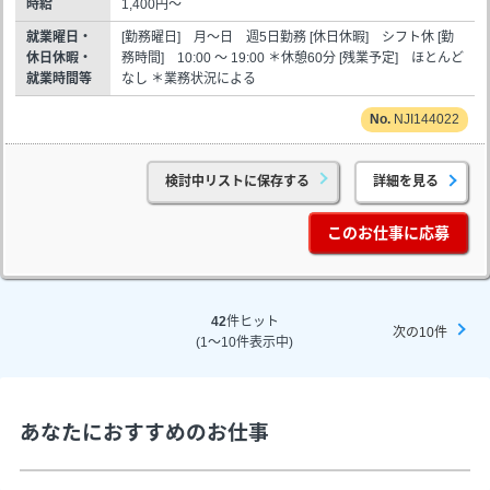
時給
1,400円～
就業曜日・
[勤務曜日] 月～日 週5日勤務 [休日休暇] シフト休 [勤
休日休暇・
務時間] 10:00 ～ 19:00 ＊休憩60分 [残業予定] ほとんど
就業時間等
なし ＊業務状況による
NJI144022
検討中リストに保存する
詳細を見る
このお仕事に応募
42
件ヒット
次の10件
(1～10件表示中)
あなたにおすすめのお仕事