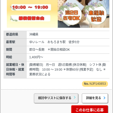
都道府県
沖縄県
最寄駅
ゆいレール おもろまち駅 徒歩5分
期間
即日～長期 ＊開始日相談OK
時給
1,400円～
就業曜日・休
[勤務曜日] 月～日 週5日勤務 [休日休暇] シフト休 [勤
日休暇・就業
務時間] 10:00 ～ 19:00 ＊休憩60分 [残業予定] なし ＊
時間等
業務状況による
NJP140853
検討中リストに保存する
詳細を見る
このお仕事に応募