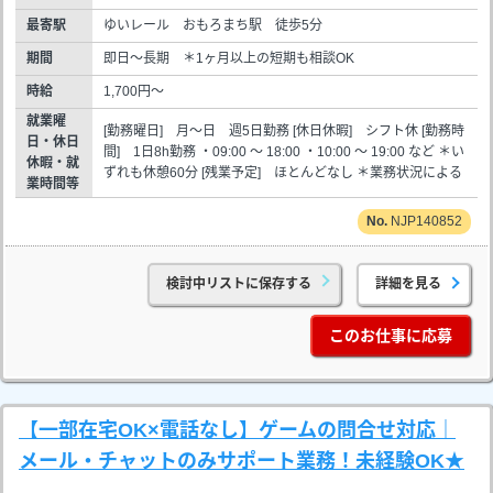
最寄駅
ゆいレール おもろまち駅 徒歩5分
期間
即日～長期 ＊1ヶ月以上の短期も相談OK
時給
1,700円～
就業曜
[勤務曜日] 月～日 週5日勤務 [休日休暇] シフト休 [勤務時
日・休日
間] 1日8h勤務 ・09:00 ～ 18:00 ・10:00 ～ 19:00 など ＊い
休暇・就
ずれも休憩60分 [残業予定] ほとんどなし ＊業務状況による
業時間等
NJP140852
検討中リストに保存する
詳細を見る
このお仕事に応募
【一部在宅OK×電話なし】ゲームの問合せ対応｜
メール・チャットのみサポート業務！未経験OK★