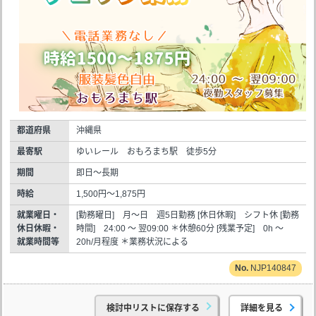
都道府県
沖縄県
最寄駅
ゆいレール おもろまち駅 徒歩5分
期間
即日～長期
時給
1,500円～1,875円
就業曜日・
[勤務曜日] 月～日 週5日勤務 [休日休暇] シフト休 [勤務
休日休暇・
時間] 24:00 ～ 翌09:00 ＊休憩60分 [残業予定] 0h ～
就業時間等
20h/月程度 ＊業務状況による
NJP140847
検討中リストに保存する
詳細を見る