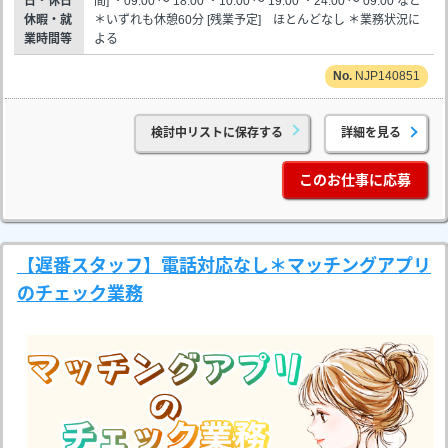
日・休日
間] ・09:00 ～ 18:00 ・10:00 ～ 19:00 ・24:00 ～ 09:00 など
休暇・就
＊いずれも休憩60分 [残業予定] ほとんどなし ＊業務状況に
業時間等
よる
NJP140851
検討中リストに保存する
詳細を見る
このお仕事に応募
【遅番スタッフ】電話対応なし＊マッチングアプリ
のチェック業務