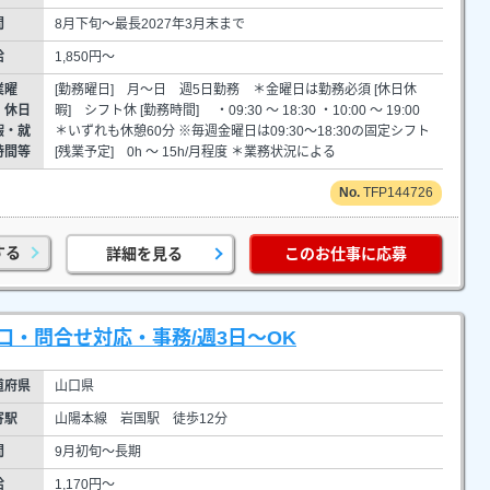
間
8月下旬～最長2027年3月末まで
給
1,850円～
業曜
[勤務曜日] 月～日 週5日勤務 ＊金曜日は勤務必須 [休日休
・休日
暇] シフト休 [勤務時間] ・09:30 ～ 18:30 ・10:00 ～ 19:00
暇・就
＊いずれも休憩60分 ※毎週金曜日は09:30～18:30の固定シフト
時間等
[残業予定] 0h ～ 15h/月程度 ＊業務状況による
TFP144726
する
詳細を見る
このお仕事に応募
・問合せ対応・事務/週3日～OK
道府県
山口県
寄駅
山陽本線 岩国駅 徒歩12分
間
9月初旬～長期
給
1,170円～