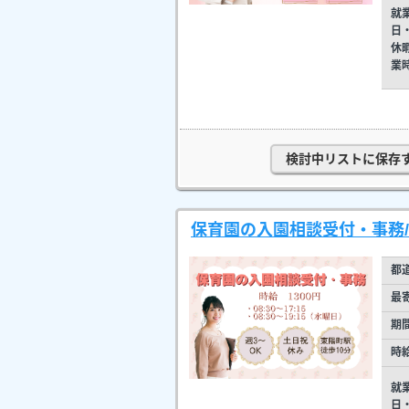
就
日
休
業
検討中リストに保存
保育園の入園相談受付・事務/
都
最
期
時
就
日