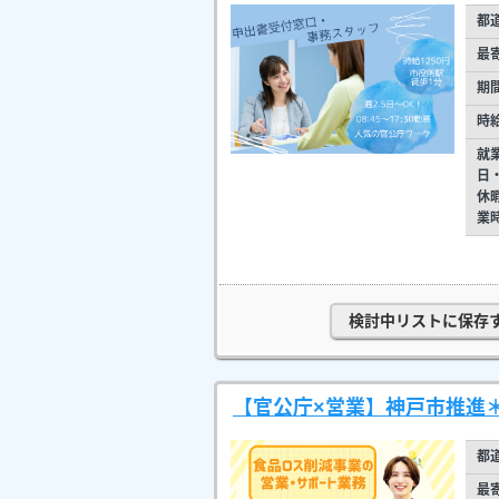
都
最
期
時
就
日
休
業
検討中リストに保存
【官公庁×営業】神戸市推進
都
最