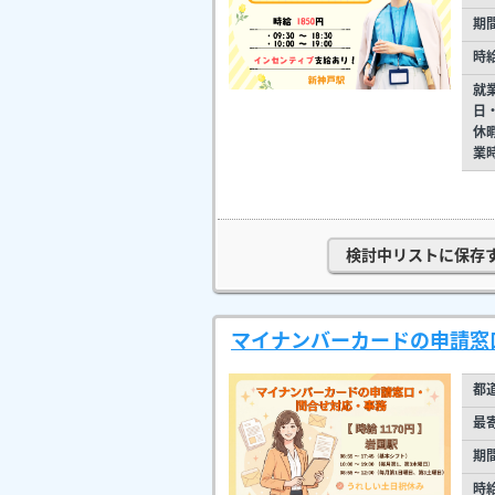
期
時
就
日
休
業
検討中リストに保存
マイナンバーカードの申請窓口
都
最
期
時