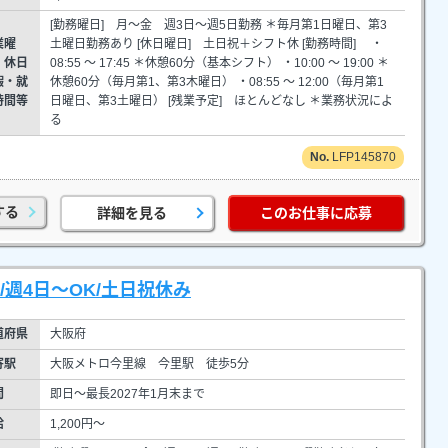
[勤務曜日] 月～金 週3日～週5日勤務 ＊毎月第1日曜日、第3
業曜
土曜日勤務あり [休日曜日] 土日祝＋シフト休 [勤務時間] ・
・休日
08:55 ～ 17:45 ＊休憩60分（基本シフト） ・10:00 ～ 19:00 ＊
暇・就
休憩60分（毎月第1、第3木曜日） ・08:55 ～ 12:00（毎月第1
時間等
日曜日、第3土曜日） [残業予定] ほとんどなし ＊業務状況によ
る
LFP145870
する
詳細を見る
このお仕事に応募
週4日～OK/土日祝休み
道府県
大阪府
寄駅
大阪メトロ今里線 今里駅 徒歩5分
間
即日～最長2027年1月末まで
給
1,200円～