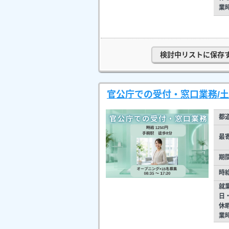
業
検討中リストに保存
官公庁での受付・窓口業務/土
都
最
期
時
就
日
休
業