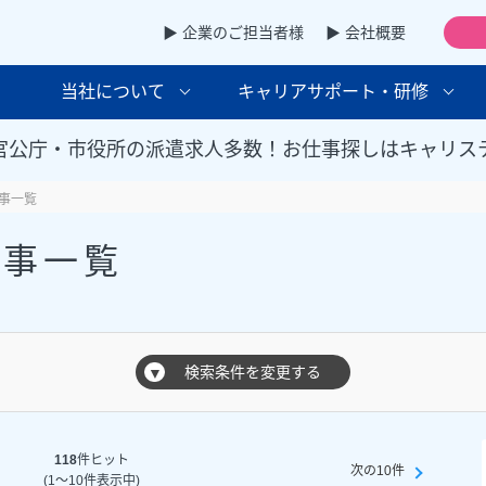
▶ 企業のご担当者様
▶ 会社概要
当社について
キャリアサポート・研修
官公庁・市役所の派遣求人多数！お仕事探しはキャリス
事一覧
仕事一覧
検索条件を変更する
▼
118
件ヒット
次の10件
(1～10件表示中)