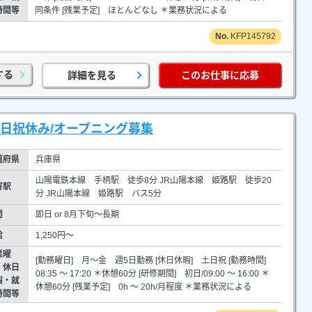
時間等
同条件 [残業予定] ほとんどなし ＊業務状況による
KFP145792
する
詳細を見る
このお仕事に応募
日祝休み/オープニング募集
道府県
兵庫県
山陽電鉄本線 手柄駅 徒歩8分 JR山陽本線 姫路駅 徒歩20
寄駅
分 JR山陽本線 姫路駅 バス5分
間
即日 or 8月下旬～長期
給
1,250円～
業曜
[勤務曜日] 月～金 週5日勤務 [休日休暇] 土日祝 [勤務時間]
・休日
08:35 ～ 17:20 ＊休憩60分 [研修期間] 初日/09:00 ～ 16:00 ＊
暇・就
休憩60分 [残業予定] 0h ～ 20h/月程度 ＊業務状況による
時間等