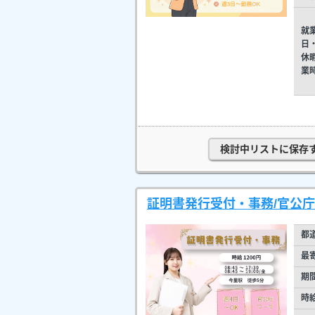
就
日
休
業
検討中リストに保存
証明書発行受付・事務/官公庁/
都
最
期
時