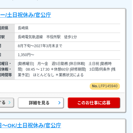
ー/土日祝休み/官公庁
道府県
長崎県
寄駅
長崎電気軌道線 市役所駅 徒歩1分
間
8月下旬～2027年3月末まで
給
1,350円～
業曜日・
[勤務曜日] 月～金 週5日勤務 [休日休暇] 土日祝 [勤務時
日休暇・
間] 08:45 ～ 17:30 ＊休憩60分 [研修期間] 3日間/同条件 [残
業時間等
業予定] ほとんどなし ＊業務状況による
LFP145940
する
詳細を見る
このお仕事に応募
日～OK/土日祝休み/官公庁