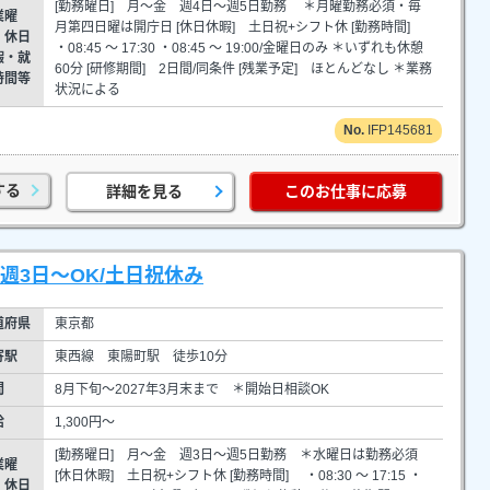
[勤務曜日] 月～金 週4日～週5日勤務 ＊月曜勤務必須・毎
業曜
月第四日曜は開庁日 [休日休暇] 土日祝+シフト休 [勤務時間]
・休日
・08:45 ～ 17:30 ・08:45 ～ 19:00/金曜日のみ ＊いずれも休憩
暇・就
60分 [研修期間] 2日間/同条件 [残業予定] ほとんどなし ＊業務
時間等
状況による
IFP145681
する
詳細を見る
このお仕事に応募
週3日～OK/土日祝休み
道府県
東京都
寄駅
東西線 東陽町駅 徒歩10分
間
8月下旬～2027年3月末まで ＊開始日相談OK
給
1,300円～
[勤務曜日] 月～金 週3日～週5日勤務 ＊水曜日は勤務必須
業曜
[休日休暇] 土日祝+シフト休 [勤務時間] ・08:30 ～ 17:15 ・
・休日