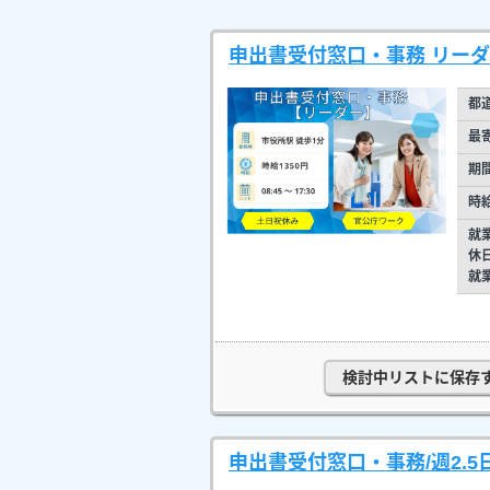
申出書受付窓口・事務 リーダ
都
最
期
時
就
休
就
検討中リストに保存
申出書受付窓口・事務/週2.5