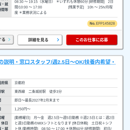
08:30 ～ 19:15（水曜日） ＊いずれも休憩60分 [研修期間] 2日
暇・就
間/10:00 ～ 17:00 [残業予定] 10h ～ 25h/月程
時間等
度 ＊業務状況による
EFP145828
する
詳細を見る
このお仕事に応募
説明・窓口スタッフ/週2.5日～OK/扶養内希望・
道府県
京都府
寄駅
東西線 二条城前駅 徒歩3分
間
即日～最長2027年2月末まで
給
1,250円～
業曜
[勤務曜日] 月～金 週2.5日～週5日勤務 ※週2.5日とは：週2日
・休日
と週3日勤務のMIXシフトとなります [休日休暇] 土日祝＋シフ
暇・就
ト休 [勤務時間] 08:50 ～ 17:00 ＊休憩60分 [研修期間] 初日/