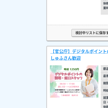
休
業
検討中リストに保存
【官公庁】デジタルポイントの
しゅふさん歓迎
都
最
期
時
就
日
休