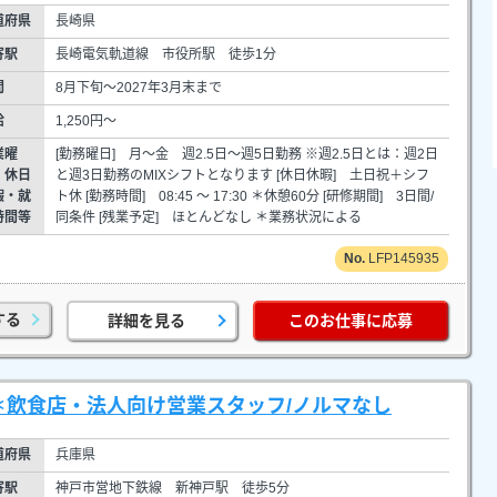
道府県
長崎県
寄駅
長崎電気軌道線 市役所駅 徒歩1分
間
8月下旬～2027年3月末まで
給
1,250円～
業曜
[勤務曜日] 月～金 週2.5日～週5日勤務 ※週2.5日とは：週2日
・休日
と週3日勤務のMIXシフトとなります [休日休暇] 土日祝＋シフ
暇・就
ト休 [勤務時間] 08:45 ～ 17:30 ＊休憩60分 [研修期間] 3日間/
時間等
同条件 [残業予定] ほとんどなし ＊業務状況による
LFP145935
する
詳細を見る
このお仕事に応募
＊飲食店・法人向け営業スタッフ/ノルマなし
道府県
兵庫県
寄駅
神戸市営地下鉄線 新神戸駅 徒歩5分