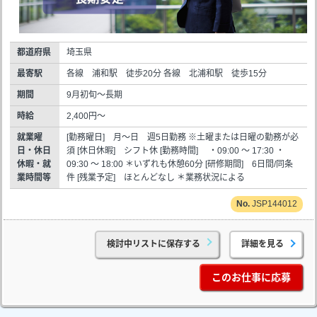
都道府県
埼玉県
最寄駅
各線 浦和駅 徒歩20分 各線 北浦和駅 徒歩15分
期間
9月初旬～長期
時給
2,400円～
就業曜
[勤務曜日] 月～日 週5日勤務 ※土曜または日曜の勤務が必
日・休日
須 [休日休暇] シフト休 [勤務時間] ・09:00 ～ 17:30 ・
休暇・就
09:30 ～ 18:00 ＊いずれも休憩60分 [研修期間] 6日間/同条
業時間等
件 [残業予定] ほとんどなし ＊業務状況による
JSP144012
検討中リストに保存する
詳細を見る
このお仕事に応募