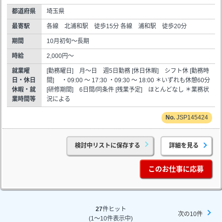
都道府県
埼玉県
最寄駅
各線 北浦和駅 徒歩15分 各線 浦和駅 徒歩20分
期間
10月初旬～長期
時給
2,000円～
就業曜
[勤務曜日] 月～日 週5日勤務 [休日休暇] シフト休 [勤務時
日・休日
間] ・09:00 ～ 17:30 ・09:30 ～ 18:00 ＊いずれも休憩60分
休暇・就
[研修期間] 6日間/同条件 [残業予定] ほとんどなし ＊業務状
業時間等
況による
JSP145424
検討中リストに保存する
詳細を見る
このお仕事に応募
27
件ヒット
次の10件
(1～10件表示中)