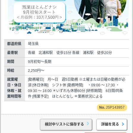
都道府県
埼玉県
最寄駅
各線 北浦和駅 徒歩15分 各線 浦和駅 徒歩20分
期間
9月初旬～長期
時給
2,250円～
就業曜
[勤務曜日] 月～日 週5日勤務 ※土曜または日曜の勤務が必
日・休日
須 [休日休暇] シフト休 [勤務時間] ・09:00 ～ 17:30 ・
休暇・就
09:30 ～ 18:00 ＊いずれも休憩60分 [研修期間] 6日間/同条
業時間等
件 [残業予定] ほとんどなし ＊業務状況による
JSP143957
検討中リストに保存する
詳細を見る