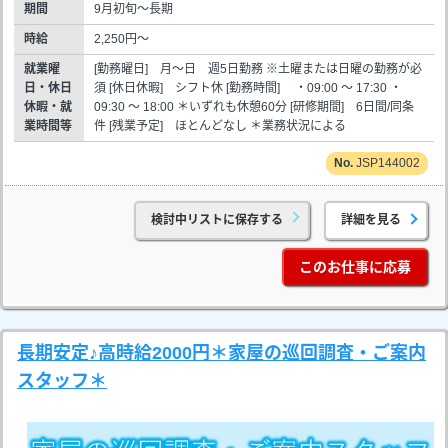
期間
9月初旬～長期
時給
2,250円～
就業曜
[勤務曜日] 月～日 週5日勤務 ※土曜または日曜の勤務が必
日・休日
須 [休日休暇] シフト休 [勤務時間] ・09:00 ～ 17:30 ・
休暇・就
09:30 ～ 18:00 ＊いずれも休憩60分 [研修期間] 6日間/同条
業時間等
件 [残業予定] ほとんどなし ＊業務状況による
JSP144002
検討中リストに保存する
詳細を見る
このお仕事に応募
長期安定♪高時給2000円＊家屋の巡回調査・ご案内
スタッフ＊