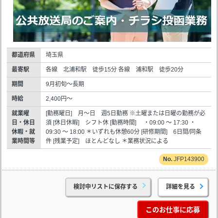
都道府県
埼玉県
最寄駅
各線 北浦和駅 徒歩15分 各線 浦和駅 徒歩20分
期間
9月初旬～長期
時給
2,400円～
就業曜
[勤務曜日] 月～日 週5日勤務 ※土曜または日曜の勤務が必
日・休日
須 [休日休暇] シフト休 [勤務時間] ・09:00 ～ 17:30 ・
休暇・就
09:30 ～ 18:00 ＊いずれも休憩60分 [研修期間] 6日間/同条
業時間等
件 [残業予定] ほとんどなし ＊業務状況による
JFP143900
検討中リストに保存する
詳細を見る
このお仕事に応募