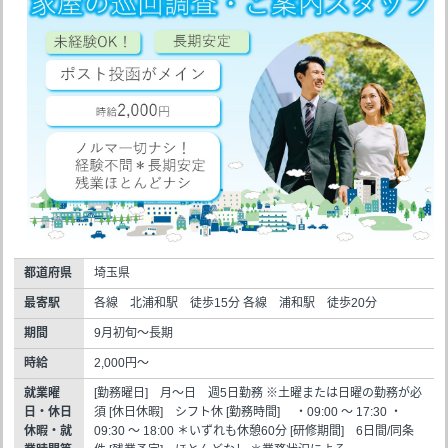
都道府県
埼玉県
最寄駅
各線 北浦和駅 徒歩15分 各線 浦和駅 徒歩20分
期間
9月初旬～長期
時給
2,000円～
就業曜
[勤務曜日] 月～日 週5日勤務 ※土曜または日曜の勤務が必
日・休日
須 [休日休暇] シフト休 [勤務時間] ・09:00 ～ 17:30 ・
休暇・就
09:30 ～ 18:00 ＊いずれも休憩60分 [研修期間] 6日間/同条