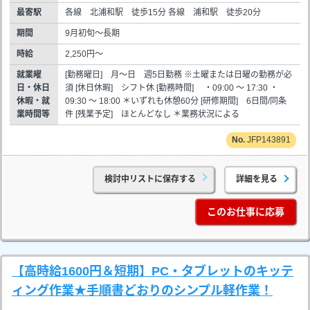
最寄駅
各線 北浦和駅 徒歩15分 各線 浦和駅 徒歩20分
期間
9月初旬～長期
時給
2,250円～
就業曜
[勤務曜日] 月～日 週5日勤務 ※土曜または日曜の勤務が必
日・休日
須 [休日休暇] シフト休 [勤務時間] ・09:00 ～ 17:30 ・
休暇・就
09:30 ～ 18:00 ＊いずれも休憩60分 [研修期間] 6日間/同条
業時間等
件 [残業予定] ほとんどなし ＊業務状況による
JFP143891
検討中リストに保存する
詳細を見る
このお仕事に応募
【高時給1600円＆短期】PC・タブレットのキッテ
ィング作業★手順書どおりのシンプル軽作業！