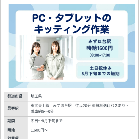
都道府県
埼玉県
東武東上線 みずほ台駅 徒歩20分 ※無料送迎バスあり・
最寄駅
乗車約5～8分
期間
即日～8月下旬まで
時給
1,600円～
就業曜