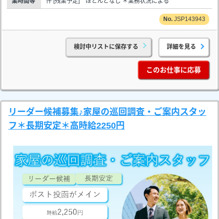
業時間等
件 [残業予定] ほとんどなし ＊業務状況による
JSP143943
検討中リストに保存する
詳細を見る
このお仕事に応募
リーダー候補募集♪家屋の巡回調査・ご案内スタッ
フ＊長期安定＊高時給2250円