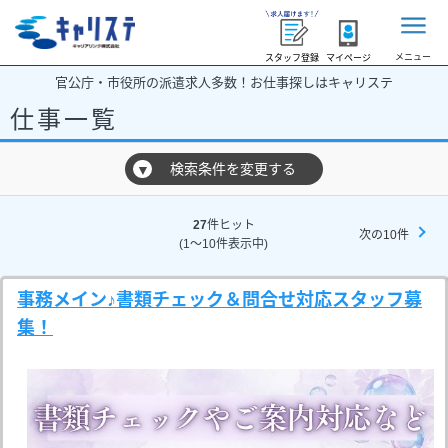
メニュー
スタッフ登録
マイページ
官公庁・市役所の派遣求人多数！お仕事探しはキャリステ
仕事一覧
検索条件を変更する
▼
27
件ヒット
次の10件
(1～10件表示中)
事務メイン♪書類チェック＆問合せ対応スタッフ募
集！