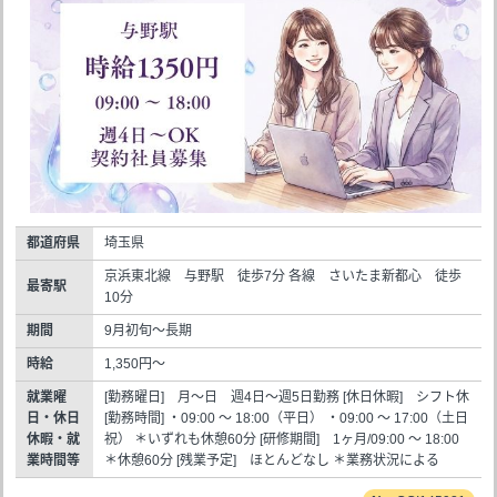
都道府県
埼玉県
京浜東北線 与野駅 徒歩7分 各線 さいたま新都心 徒歩
最寄駅
10分
期間
9月初旬～長期
時給
1,350円～
就業曜
[勤務曜日] 月～日 週4日～週5日勤務 [休日休暇] シフト休
日・休日
[勤務時間] ・09:00 ～ 18:00（平日） ・09:00 ～ 17:00（土日
休暇・就
祝） ＊いずれも休憩60分 [研修期間] 1ヶ月/09:00 ～ 18:00
業時間等
＊休憩60分 [残業予定] ほとんどなし ＊業務状況による