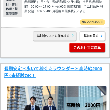
[勤務曜日] 月～金 週5日勤務 [休日休暇] 土日祝 [勤務時
日・休日
間] 09:00 ～ 17:00 ＊休憩60分 [研修期間] 半日/同条件 [残
休暇・就
業予定] 10h ～ 40h/月程度 ＊業務状況による
業時間等
AZP145586
検討中リストに保存する
詳細を見る
このお仕事に応募
長期安定＊歩いて稼ぐ☆ラウンダー＊高時給2000
円×未経験OK！