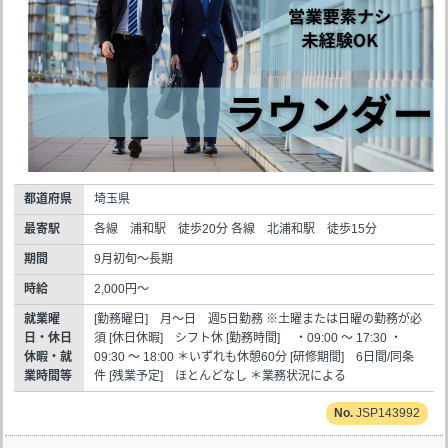
都道府県
埼玉県
最寄駅
各線 浦和駅 徒歩20分 各線 北浦和駅 徒歩15分
期間
9月初旬～長期
時給
2,000円～
就業曜
[勤務曜日] 月～日 週5日勤務 ※土曜または日曜の勤務が必
日・休日
須 [休日休暇] シフト休 [勤務時間] ・09:00 ～ 17:30 ・
休暇・就
09:30 ～ 18:00 ＊いずれも休憩60分 [研修期間] 6日間/同条
業時間等
件 [残業予定] ほとんどなし ＊業務状況による
JSP143992