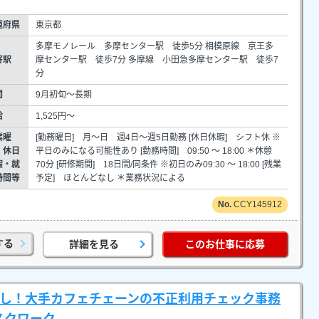
道府県
東京都
多摩モノレール 多摩センター駅 徒歩5分 相模原線 京王多
寄駅
摩センター駅 徒歩7分 多摩線 小田急多摩センター駅 徒歩7
分
間
9月初旬～長期
給
1,525円～
業曜
[勤務曜日] 月～日 週4日～週5日勤務 [休日休暇] シフト休 ※
・休日
平日のみになる可能性あり [勤務時間] 09:50 ～ 18:00 ＊休憩
暇・就
70分 [研修期間] 18日間/同条件 ※初日のみ09:30 ～ 18:00 [残業
時間等
予定] ほとんどなし ＊業務状況による
CCY145912
する
詳細を見る
このお仕事に応募
応なし！大手カフェチェーンの不正利用チェック事務
スクワーク