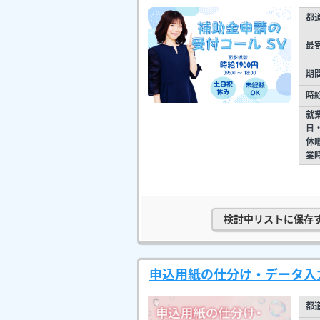
都
最
期
時
就
日
休
業
検討中リストに保存
申込用紙の仕分け・データ入力
都