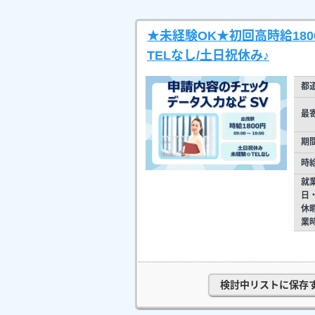
★未経験OK★初回高時給18
TELなし/土日祝休み♪
都
最
期
時
就
日
休
業
検討中リストに保存