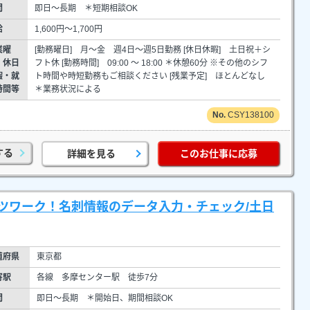
間
即日～長期 ＊短期相談OK
給
1,600円～1,700円
業曜
[勤務曜日] 月～金 週4日～週5日勤務 [休日休暇] 土日祝＋シ
・休日
フト休 [勤務時間] 09:00 ～ 18:00 ＊休憩60分 ※その他のシフ
暇・就
ト時間や時短勤務もご相談ください [残業予定] ほとんどなし
時間等
＊業務状況による
CSY138100
する
詳細を見る
このお仕事に応募
ツワーク！名刺情報のデータ入力・チェック/土日
道府県
東京都
寄駅
各線 多摩センター駅 徒歩7分
間
即日～長期 ＊開始日、期間相談OK