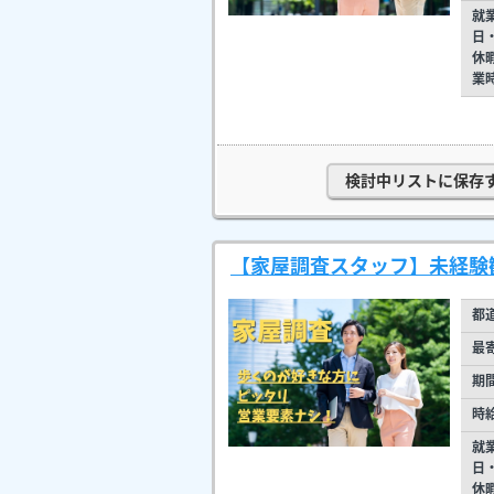
就
日
休
業
検討中リストに保存
【家屋調査スタッフ】未経験
都
最
期
時
就
日
休