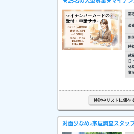
★25名の大型募集★マイナ
都
最
期
時
就
日
休
業
検討中リストに保存
対面少なめ♪家屋調査スタッ