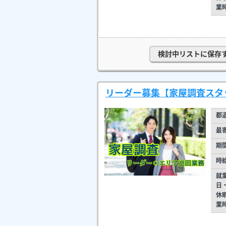
業
検討中リストに保存
リーダー募集【家屋調査スタ
都
最
期
時
就
日
休
業