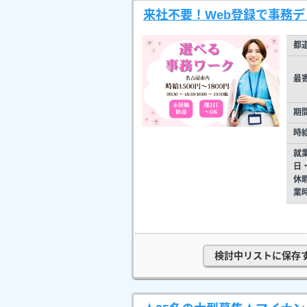
来社不要！Web登録で事務
都
最
期
時
就
日
休
業
検討中リストに保存