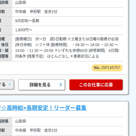
道府県
山梨県
寄駅
中央線 甲府駅 徒歩2分
間
9月初旬～長期
給
1,800円～
業曜
[勤務曜日] 月～日 週5日勤務 ※土曜または日曜の勤務が必須
・休日
[休日休暇] シフト休 [勤務時間] ・09:30 ～ 18:00 ・10:30 ～
暇・就
19:00 ・11:30 ～ 20:00 ＊いずれも休憩60分 [研修期間] 6日間/
時間等
同条件 [残業予定] ほとんどなし ＊業務状況による
JSP145757
する
詳細を見る
このお仕事に応募
フ☆高時給×長期安定！リーダー募集
道府県
山梨県
寄駅
中央線 甲府駅 徒歩2分