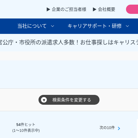
▶ 企業のご担当者様
▶ 会社概要
当社について
キャリアサポート・研修
官公庁・市役所の派遣求人多数！お仕事探しはキャリス
検索条件を変更する
▼
54
件ヒット
次の10件
(1～10件表示中)