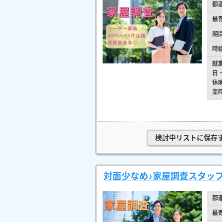
都
最
期
時
就
日
休
業
検討中リストに保存
対面少なめ♪家屋調査スタッ
都
最