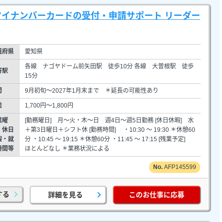
円】マイナンバーカードの受付・申請サポート リーダー
道府県
愛知県
各線 ナゴヤドーム前矢田駅 徒歩10分 各線 大曽根駅 徒歩
寄駅
15分
間
9月初旬～2027年1月末まで ＊延長の可能性あり
給
1,700円～1,800円
業曜
[勤務曜日] 月～火・木～日 週4日～週5日勤務 [休日休暇] 水
・休日
＋第3日曜日＋シフト休 [勤務時間] ・10:30 ～ 19:30 ＊休憩60
暇・就
分 ・10:45 ～ 19:15 ＊休憩60分 ・11:45 ～ 17:15 [残業予定]
時間等
ほとんどなし ＊業務状況による
AFP145599
する
詳細を見る
このお仕事に応募