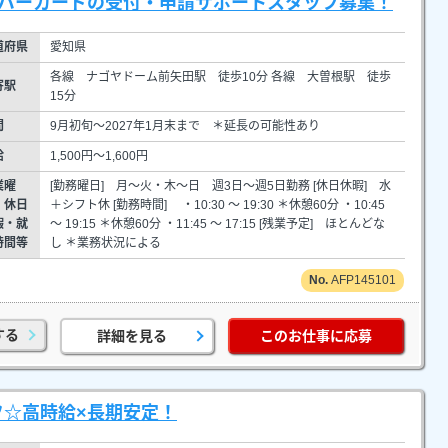
ンバーカードの受付・申請サポートスタッフ募集！
道府県
愛知県
各線 ナゴヤドーム前矢田駅 徒歩10分 各線 大曽根駅 徒歩
寄駅
15分
間
9月初旬～2027年1月末まで ＊延長の可能性あり
給
1,500円～1,600円
業曜
[勤務曜日] 月～火・木～日 週3日～週5日勤務 [休日休暇] 水
・休日
＋シフト休 [勤務時間] ・10:30 ～ 19:30 ＊休憩60分 ・10:45
暇・就
～ 19:15 ＊休憩60分 ・11:45 ～ 17:15 [残業予定] ほとんどな
時間等
し ＊業務状況による
AFP145101
する
詳細を見る
このお仕事に応募
フ☆高時給×長期安定！