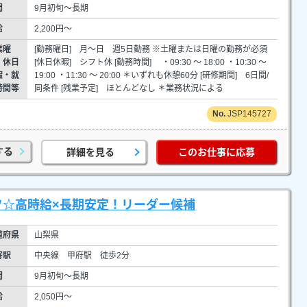
間
9月初旬～長期
給
2,200円～
業曜
[勤務曜日] 月～日 週5日勤務 ※土曜または日曜の勤務が必須
・休日
[休日休暇] シフト休 [勤務時間] ・09:30 ～ 18:00 ・10:30 ～
暇・就
19:00 ・11:30 ～ 20:00 ＊いずれも休憩60分 [研修期間] 6日間/
時間等
同条件 [残業予定] ほとんどなし ＊業務状況による
JSP145727
する
詳細を見る
このお仕事に応募
フ☆高時給×長期安定！リーダー候補
道府県
山梨県
寄駅
中央線 甲府駅 徒歩2分
間
9月初旬～長期
給
2,050円～