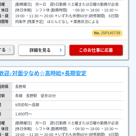
業曜
[勤務曜日] 月～日 週5日勤務 ※土曜または日曜の勤務が必須
・休日
[休日休暇] シフト休 [勤務時間] ・09:30 ～ 18:00 ・10:30 ～
暇・就
19:00 ・11:30 ～ 20:00 ＊いずれも休憩60分 [研修期間] 6日間/
時間等
同条件 [残業予定] ほとんどなし ＊業務状況による
JSP145739
する
詳細を見る
このお仕事に応募
歓迎♪対面少なめ☆高時給×長期安定
道府県
長野県
寄駅
各線 長野駅 徒歩30分
間
9月初旬～長期
給
1,800円～
業曜
[勤務曜日] 月～日 週5日勤務 ※土曜または日曜の勤務が必須
・休日
[休日休暇] シフト休 [勤務時間] ・09:30 ～ 18:00 ・10:30 ～
暇・就
19:00 ・11:30 ～ 20:00 ＊いずれも休憩60分 [研修期間] 6日間/