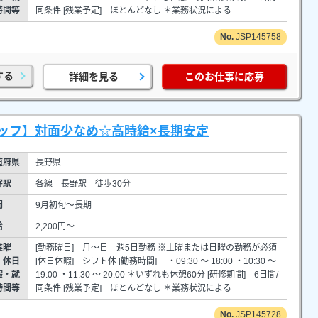
時間等
同条件 [残業予定] ほとんどなし ＊業務状況による
JSP145758
する
詳細を見る
このお仕事に応募
ッフ】対面少なめ☆高時給×長期安定
道府県
長野県
寄駅
各線 長野駅 徒歩30分
間
9月初旬～長期
給
2,200円～
業曜
[勤務曜日] 月～日 週5日勤務 ※土曜または日曜の勤務が必須
・休日
[休日休暇] シフト休 [勤務時間] ・09:30 ～ 18:00 ・10:30 ～
暇・就
19:00 ・11:30 ～ 20:00 ＊いずれも休憩60分 [研修期間] 6日間/
時間等
同条件 [残業予定] ほとんどなし ＊業務状況による
JSP145728