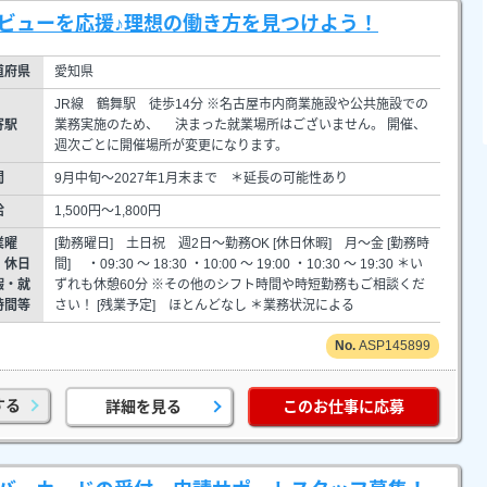
デビューを応援♪理想の働き方を見つけよう！
道府県
愛知県
JR線 鶴舞駅 徒歩14分 ※名古屋市内商業施設や公共施設での
寄駅
業務実施のため、 決まった就業場所はございません。 開催、
週次ごとに開催場所が変更になります。
間
9月中旬～2027年1月末まで ＊延長の可能性あり
給
1,500円～1,800円
業曜
[勤務曜日] 土日祝 週2日～勤務OK [休日休暇] 月～金 [勤務時
・休日
間] ・09:30 ～ 18:30 ・10:00 ～ 19:00 ・10:30 ～ 19:30 ＊い
暇・就
ずれも休憩60分 ※その他のシフト時間や時短勤務もご相談くだ
時間等
さい！ [残業予定] ほとんどなし ＊業務状況による
ASP145899
する
詳細を見る
このお仕事に応募