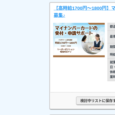
【高時給1700円～1800
募集♪
都
最
期
時
就
日
休
業
検討中リストに保存