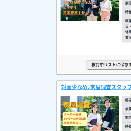
期
時
就
日
休
業
検討中リストに保存
対面少なめ♪家屋調査スタッ
都
最
期
時