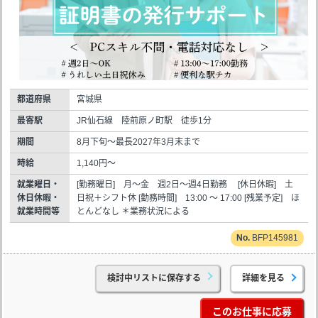
都道府県
宮城県
最寄駅
JR仙石線 陸前原ノ町駅 徒歩1分
期間
8月下旬～最長2027年3月末まで
時給
1,140円～
就業曜日・
[勤務曜日] 月～金 週2日～週4日勤務 [休日休暇] 土
休日休暇・
日祝＋シフト休 [勤務時間] 13:00 ～ 17:00 [残業予定] ほ
就業時間等
とんどなし ＊業務状況による
BFP145981
検討中リストに保存する
詳細を見る
このお仕事に応募