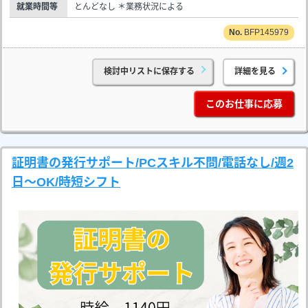
就業時間等
とんどなし ＊業務状況による
BFP145979
検討中リストに保存する
詳細を見る
このお仕事に応募
証明書の発行サポート/PCスキル不問/電話なし/週2
日～OK/時短シフト