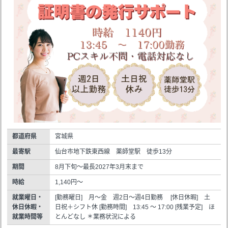
都道府県
宮城県
最寄駅
仙台市地下鉄東西線 薬師堂駅 徒歩13分
期間
8月下旬～最長2027年3月末まで
時給
1,140円～
就業曜日・
[勤務曜日] 月～金 週2日～週4日勤務 [休日休暇] 土
休日休暇・
日祝＋シフト休 [勤務時間] 13:45 ～ 17:00 [残業予定] ほ
就業時間等
とんどなし ＊業務状況による