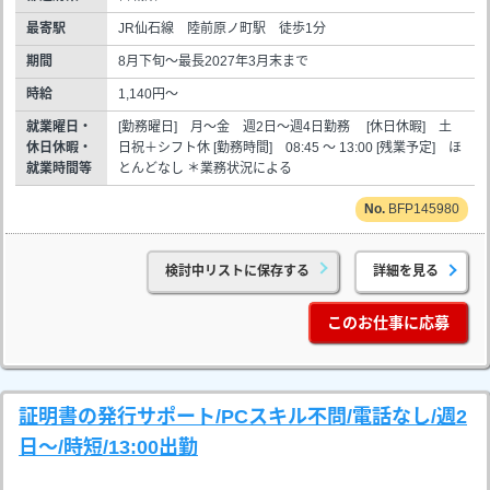
最寄駅
JR仙石線 陸前原ノ町駅 徒歩1分
期間
8月下旬～最長2027年3月末まで
時給
1,140円～
就業曜日・
[勤務曜日] 月～金 週2日～週4日勤務 [休日休暇] 土
休日休暇・
日祝＋シフト休 [勤務時間] 08:45 ～ 13:00 [残業予定] ほ
就業時間等
とんどなし ＊業務状況による
BFP145980
検討中リストに保存する
詳細を見る
このお仕事に応募
証明書の発行サポート/PCスキル不問/電話なし/週2
日～/時短/13:00出勤