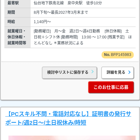
最寄駅
仙台地下鉄南北線 泉中央駅 徒歩10分
期間
8月下旬～最長2027年3月末まで
時給
1,140円～
就業曜日・
[勤務曜日] 月～金 週2日～週4日勤務 [休日休暇] 土
休日休暇・
日祝＋シフト休 [勤務時間] 13:00 ～ 17:00 [残業予定] ほ
就業時間等
とんどなし ＊業務状況による
BFP145983
検討中リストに保存する
詳細を見る
このお仕事に応募
【PCスキル不問・電話対応なし】証明書の発行サ
ポート/週2日～/土日祝休み/時短