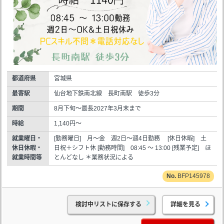
都道府県
宮城県
最寄駅
仙台地下鉄南北線 長町南駅 徒歩3分
期間
8月下旬～最長2027年3月末まで
時給
1,140円～
就業曜日・
[勤務曜日] 月～金 週2日～週4日勤務 [休日休暇] 土
休日休暇・
日祝＋シフト休 [勤務時間] 08:45 ～ 13:00 [残業予定] ほ
就業時間等
とんどなし ＊業務状況による
BFP145978
検討中リストに保存する
詳細を見る