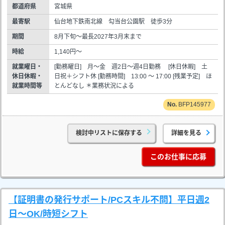
都道府県
宮城県
最寄駅
仙台地下鉄南北線 勾当台公園駅 徒歩3分
期間
8月下旬～最長2027年3月末まで
時給
1,140円～
就業曜日・
[勤務曜日] 月～金 週2日～週4日勤務 [休日休暇] 土
休日休暇・
日祝＋シフト休 [勤務時間] 13:00 ～ 17:00 [残業予定] ほ
就業時間等
とんどなし ＊業務状況による
BFP145977
検討中リストに保存する
詳細を見る
このお仕事に応募
【証明書の発行サポート/PCスキル不問】平日週2
日～OK/時短シフト