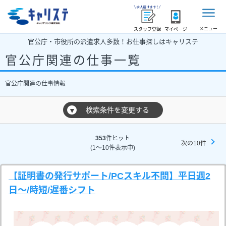
メニュー
スタッフ登録
マイページ
官公庁・市役所の派遣求人多数！お仕事探しはキャリステ
官公庁関連の仕事一覧
官公庁関連の仕事情報
検索条件を変更する
▼
353
件ヒット
次の10件
(1～10件表示中)
【証明書の発行サポート/PCスキル不問】平日週2
日～/時短/遅番シフト