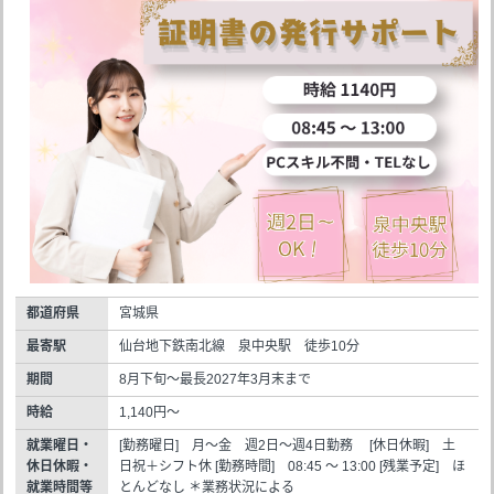
都道府県
宮城県
最寄駅
仙台地下鉄南北線 泉中央駅 徒歩10分
期間
8月下旬～最長2027年3月末まで
時給
1,140円～
就業曜日・
[勤務曜日] 月～金 週2日～週4日勤務 [休日休暇] 土
休日休暇・
日祝＋シフト休 [勤務時間] 08:45 ～ 13:00 [残業予定] ほ
就業時間等
とんどなし ＊業務状況による