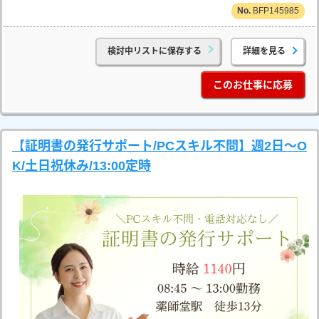
BFP145985
検討中リストに保存する
詳細を見る
このお仕事に応募
【証明書の発行サポート/PCスキル不問】週2日～O
K/土日祝休み/13:00定時