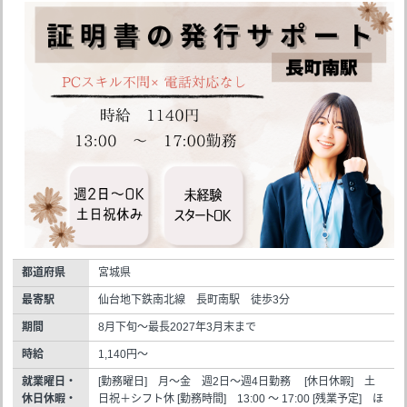
都道府県
宮城県
最寄駅
仙台地下鉄南北線 長町南駅 徒歩3分
期間
8月下旬～最長2027年3月末まで
時給
1,140円～
就業曜日・
[勤務曜日] 月～金 週2日～週4日勤務 [休日休暇] 土
休日休暇・
日祝＋シフト休 [勤務時間] 13:00 ～ 17:00 [残業予定] ほ