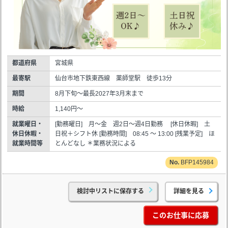
都道府県
宮城県
最寄駅
仙台市地下鉄東西線 薬師堂駅 徒歩13分
期間
8月下旬～最長2027年3月末まで
時給
1,140円～
就業曜日・
[勤務曜日] 月～金 週2日～週4日勤務 [休日休暇] 土
休日休暇・
日祝＋シフト休 [勤務時間] 08:45 ～ 13:00 [残業予定] ほ
就業時間等
とんどなし ＊業務状況による
BFP145984
検討中リストに保存する
詳細を見る
このお仕事に応募